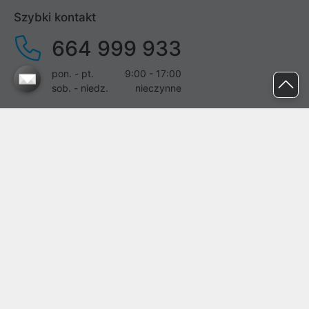
Szybki kontakt
664 999 933
pon. - pt.
9:00 - 17:00
sob. - niedz.
nieczynne
pomoc@proline.pl
Dołącz do nas
Zgłoś błąd na stronie
Proline SA z siedzibą w Mirkowie (55-095), przy ul. Brzozowej 5,
wpisana do rejestru przedsiębiorców Krajowego Rejestru Sądowego
przez Sąd Rejonowy dla Wrocławia-Fabrycznej we Wrocławiu, VI
Wydział Gospodarczy Krajowego Rejestru Sądowego pod nr KRS:
0000282071, NIP: 8951898022, REGON: 020482041, BDO:
000437899. Kapitał zakładowy Spółki wynosi 500000,00 zł i został