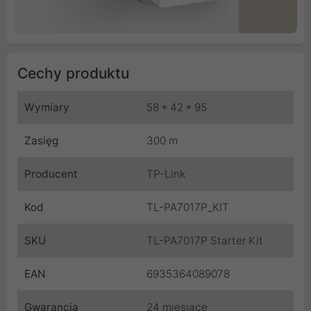
Cechy produktu
Wymiary
58 * 42 * 95
Zasięg
300 m
Producent
TP-Link
Kod
TL-PA7017P_KIT
SKU
TL-PA7017P Starter Kit
EAN
6935364089078
Gwarancja
24 miesiące