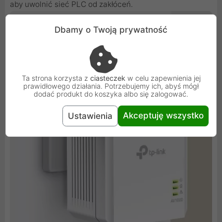
aby uwolnić sieć PLC od zakłóceń.
Dbamy o Twoją prywatność
Ta strona korzysta z
ciasteczek
w celu zapewnienia jej
prawidłowego działania. Potrzebujemy ich, abyś mógł
dodać produkt do koszyka albo się zalogować.
Akceptuję wszystko
Ustawienia