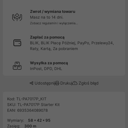
Zwrot / wymiana towaru
Masz na to 14 dni.
Zobacz regulamin i wyłączenia...
Zapłać za pomocą
BLIK, BLIK Płacę Później, PayPo, Przelewy24,
Raty, Kartą, Za pobraniem
Wysyłka za pomocą
InPost, DPD, DHL
Udostępnij
Drukuj
Zgłoś błąd
Kod: TL-PA7017P_KIT
SKU: TL-PA7017P Starter Kit
EAN: 6935364089078
Wymiary:
58 * 42 * 95
Zasięg:
300 m