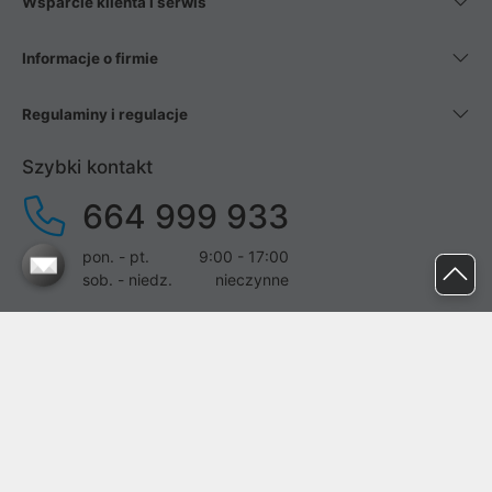
Wsparcie klienta i serwis
Informacje o firmie
Regulaminy i regulacje
Szybki kontakt
664 999 933
pon. - pt.
9:00 - 17:00
sob. - niedz.
nieczynne
pomoc@proline.pl
Dołącz do nas
Zgłoś błąd na stronie