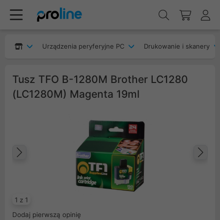
Urządzenia peryferyjne PC
Drukowanie i skanery
Tusz TFO B-1280M Brother LC1280
(LC1280M) Magenta 19ml
Poprzedni
Na
1 z 1
Dodaj pierwszą opinię