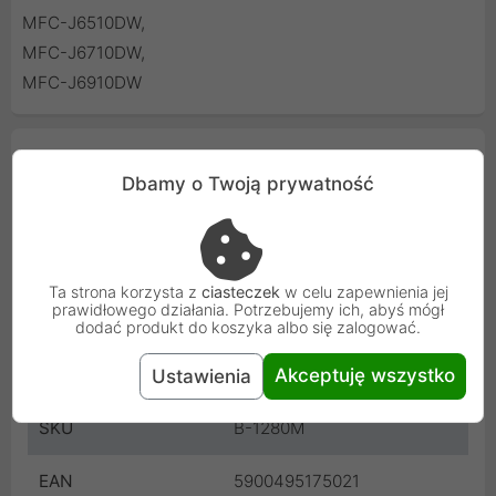
MFC-J6510DW,
MFC-J6710DW,
MFC-J6910DW
Cechy produktu
Dbamy o Twoją prywatność
Rodzaj produktu
Tusze zamienniki
Kolor
Purpurowy Magenta
Ta strona korzysta z
ciasteczek
w celu zapewnienia jej
prawidłowego działania. Potrzebujemy ich, abyś mógł
Do drukarki
Brother
dodać produkt do koszyka albo się zalogować.
Kod
TF1_B-1280M
Akceptuję wszystko
Ustawienia
SKU
B-1280M
EAN
5900495175021