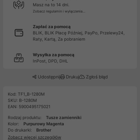
Masz na to 14 dni.
Zobacz regulamin i wyłączenia...
Zapłać za pomocą
BLIK, BLIK Płacę Później, PayPo, Przelewy24,
Raty, Kartą, Za pobraniem
Wysyłka za pomocą
InPost, DPD, DHL
Udostępnij
Drukuj
Zgłoś błąd
Kod: TF1_B-1280M
SKU: B-1280M
EAN: 5900495175021
Rodzaj produktu:
Tusze zamienniki
Kolor:
Purpurowy Magenta
Do drukarki:
Brother
Zobacz więcej szczegółów