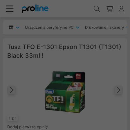
Urządzenia peryferyjne PC
Drukowanie i skanery
Tusz TFO E-1301 Epson T1301 (T1301)
Black 33ml !
Poprzedni
Na
1 z 1
Dodaj pierwszą opinię