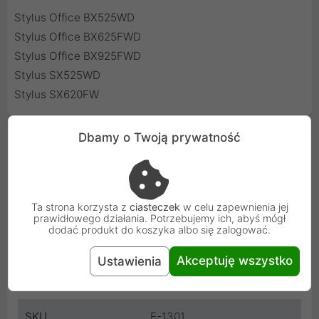
Stylus Office BX525WD
Stylus Office BX625FWD
Stylus Office BX925FWD
Stylus SX525WD
Stylus SX620FW
Dbamy o Twoją prywatność
Cechy produktu
Rodzaj produktu
Tusze zamienniki
Ta strona korzysta z
ciasteczek
w celu zapewnienia jej
Kolor
Czarny
prawidłowego działania. Potrzebujemy ich, abyś mógł
dodać produkt do koszyka albo się zalogować.
Do drukarki
Epson
Akceptuję wszystko
Ustawienia
Kod
E-1301
SKU
E-1301