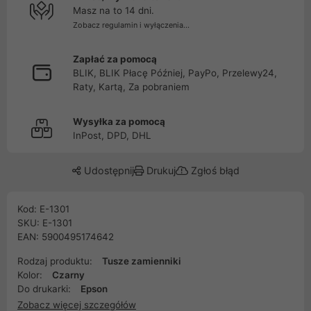
Masz na to 14 dni.
Zobacz regulamin i wyłączenia...
Zapłać za pomocą
BLIK, BLIK Płacę Później, PayPo, Przelewy24,
Raty, Kartą, Za pobraniem
Wysyłka za pomocą
InPost, DPD, DHL
Udostępnij
Drukuj
Zgłoś błąd
Kod: E-1301
SKU: E-1301
EAN: 5900495174642
Rodzaj produktu:
Tusze zamienniki
Kolor:
Czarny
Do drukarki:
Epson
Zobacz więcej szczegółów