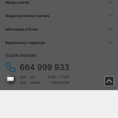
Sklepy marek
Wsparcie klienta i serwis
Informacje o firmie
Regulaminy i regulacje
Szybki kontakt
664 999 933
pon. - pt.
9:00 - 17:00
sob. - niedz.
nieczynne
pomoc@proline.pl
Dołącz do nas