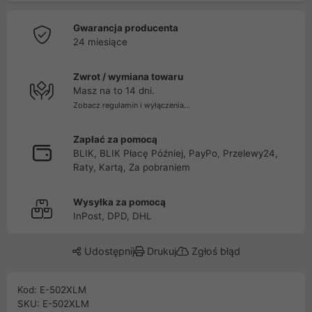
Gwarancja producenta
24 miesiące
Zwrot / wymiana towaru
Masz na to 14 dni.
Zobacz regulamin i wyłączenia...
Zapłać za pomocą
BLIK, BLIK Płacę Później, PayPo, Przelewy24,
Raty, Kartą, Za pobraniem
Wysyłka za pomocą
InPost, DPD, DHL
Udostępnij
Drukuj
Zgłoś błąd
Kod: E-502XLM
SKU: E-502XLM