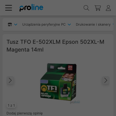
Urządzenia peryferyjne PC
Drukowanie i skanery
Tusz TFO E-502XLM Epson 502XL-M
Magenta 14ml
Poprzedni
Na
1 z 1
Dodaj pierwszą opinię