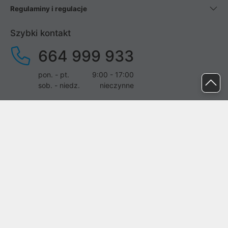
Regulaminy i regulacje
Szybki kontakt
664 999 933
pon. - pt.
9:00 - 17:00
sob. - niedz.
nieczynne
pomoc@proline.pl
Dołącz do nas
Zgłoś błąd na stronie
Proline SA z siedzibą w Mirkowie (55-095), przy ul. Brzozowej 5,
wpisana do rejestru przedsiębiorców Krajowego Rejestru Sądowego
przez Sąd Rejonowy dla Wrocławia-Fabrycznej we Wrocławiu, VI
Wydział Gospodarczy Krajowego Rejestru Sądowego pod nr KRS: