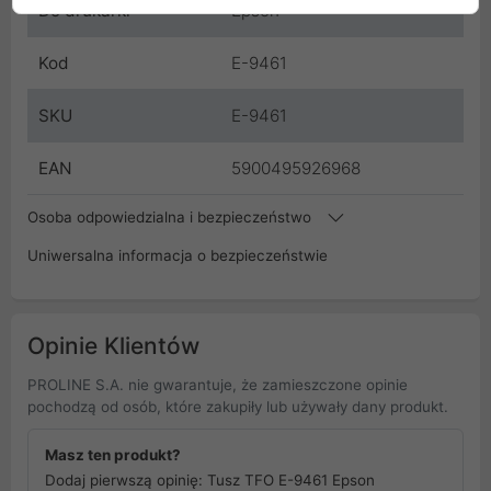
Do drukarki
Epson
Kod
E-9461
SKU
E-9461
EAN
5900495926968
Osoba odpowiedzialna i bezpieczeństwo
Uniwersalna informacja o bezpieczeństwie
Opinie Klientów
PROLINE S.A. nie gwarantuje, że zamieszczone opinie
pochodzą od osób, które zakupiły lub używały dany produkt.
Masz ten produkt?
Dodaj pierwszą opinię: Tusz TFO E-9461 Epson