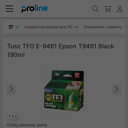
Urządzenia peryferyjne PC
Drukowanie i skanery
Tusz TFO E-9461 Epson T9461 Black
190ml
Poprzedni
Na
1 z 2
Dodaj pierwszą opinię