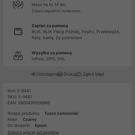
Masz na to 14 dni.
Zobacz regulamin i wyłączenia...
Zapłać za pomocą
BLIK, BLIK Płacę Później, PayPo, Przelewy24,
Raty, Kartą, Za pobraniem
Wysyłka za pomocą
InPost, DPD, DHL
Udostępnij
Drukuj
Zgłoś błąd
Kod: E-9461
SKU: E-9461
EAN: 5900495926968
Rodzaj produktu:
Tusze zamienniki
Kolor:
Czarny
Do drukarki:
Epson
Zobacz więcej szczegółów