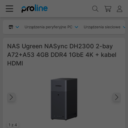
Urządzenia peryferyjne PC
Urządzenia sieciowe
NAS Ugreen NASync DH2300 2-bay
A72+A53 4GB DDR4 1GbE 4K + kabel
HDMI
Poprzedni
Na
1 z 4