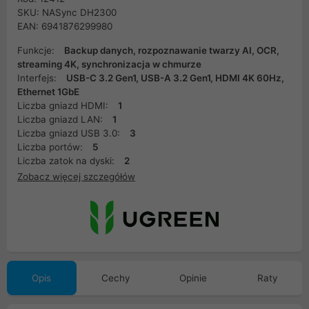
SKU: NASync DH2300
EAN: 6941876299980
Funkcje:
Backup danych, rozpoznawanie twarzy AI, OCR,
streaming 4K, synchronizacja w chmurze
Interfejs:
USB-C 3.2 Gen1, USB-A 3.2 Gen1, HDMI 4K 60Hz,
Ethernet 1GbE
Liczba gniazd HDMI:
1
Liczba gniazd LAN:
1
Liczba gniazd USB 3.0:
3
Liczba portów:
5
Liczba zatok na dyski:
2
Zobacz więcej szczegółów
Opis
Cechy
Opinie
Raty