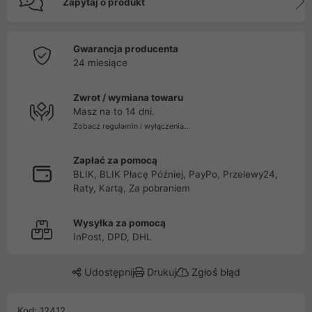
Zapytaj o produkt
Gwarancja producenta
24 miesiące
Zwrot / wymiana towaru
Masz na to 14 dni.
Zobacz regulamin i wyłączenia...
Zapłać za pomocą
BLIK, BLIK Płacę Później, PayPo, Przelewy24,
Raty, Kartą, Za pobraniem
Wysyłka za pomocą
InPost, DPD, DHL
Udostępnij
Drukuj
Zgłoś błąd
Kod: 12412