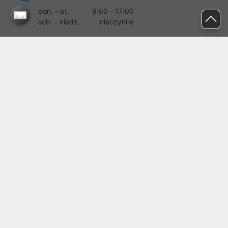
pon. - pt.
9:00 - 17:00
sob. - niedz.
nieczynne
pomoc@proline.pl
Dołącz do nas
Zgłoś błąd na stronie
Proline SA z siedzibą w Mirkowie (55-095), przy ul. Brzozowej 5,
wpisana do rejestru przedsiębiorców Krajowego Rejestru Sądowego
przez Sąd Rejonowy dla Wrocławia-Fabrycznej we Wrocławiu, VI
Wydział Gospodarczy Krajowego Rejestru Sądowego pod nr KRS:
0000282071, NIP: 8951898022, REGON: 020482041, BDO:
000437899. Kapitał zakładowy Spółki wynosi 500000,00 zł i został
on opłacony w całości.
© proline 1996 - 2026. Wszelkie prawa zastrzeżone.