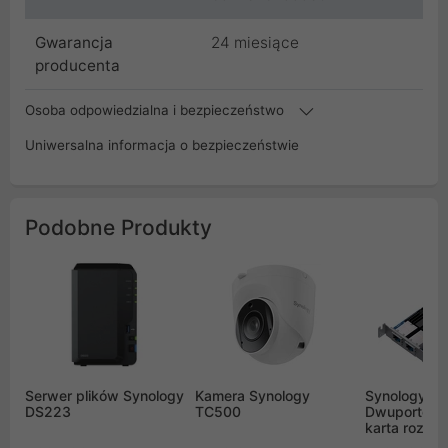
Gwarancja
24 miesiące
producenta
Osoba odpowiedzialna i bezpieczeństwo
Uniwersalna informacja o bezpieczeństwie
Podobne Produkty
Serwer plików Synology
Kamera Synology
Synology E
DS223
TC500
Dwuportowa
karta rozsz
2x10GBASE