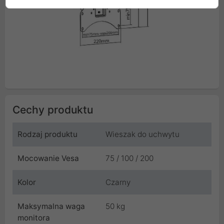
Cechy produktu
Rodzaj produktu
Wieszak do uchwytu
Mocowanie Vesa
75 / 100 / 200
Kolor
Czarny
Maksymalna waga
50 kg
monitora