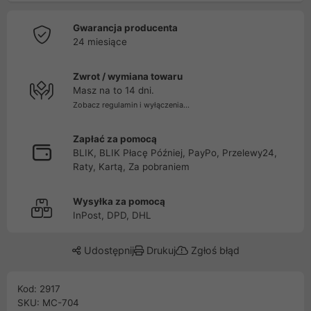
Gwarancja producenta
24 miesiące
Zwrot / wymiana towaru
Masz na to 14 dni.
Zobacz regulamin i wyłączenia...
Zapłać za pomocą
BLIK, BLIK Płacę Później, PayPo, Przelewy24,
Raty, Kartą, Za pobraniem
Wysyłka za pomocą
InPost, DPD, DHL
Udostępnij
Drukuj
Zgłoś błąd
Kod: 2917
SKU: MC-704