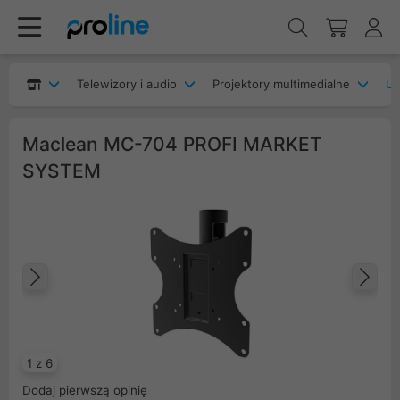
Telewizory i audio
Projektory multimedialne
Uc
Maclean MC-704 PROFI MARKET
SYSTEM
Poprzedni
Na
1 z 6
Dodaj pierwszą opinię