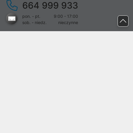
664 999 933
pon. - pt.
9:00 - 17:00
sob. - niedz.
nieczynne
pomoc@proline.pl
Dołącz do nas
Zgłoś błąd na stronie
Proline SA z siedzibą w Mirkowie (55-095), przy ul. Brzozowej 5,
wpisana do rejestru przedsiębiorców Krajowego Rejestru Sądowego
przez Sąd Rejonowy dla Wrocławia-Fabrycznej we Wrocławiu, VI
Wydział Gospodarczy Krajowego Rejestru Sądowego pod nr KRS:
0000282071, NIP: 8951898022, REGON: 020482041, BDO:
000437899. Kapitał zakładowy Spółki wynosi 500000,00 zł i został
on opłacony w całości.
© proline 1996 - 2026. Wszelkie prawa zastrzeżone.