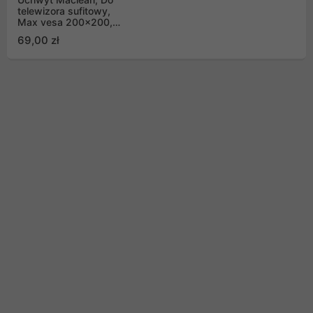
telewizora sufitowy,
Max vesa 200x200,
PROFI MARKET
69,00 zł
SYSTEM, 23-42", 50kg,
MC-704