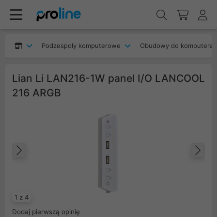
Podzespoły komputerowe
Obudowy do komputera
Lian Li LAN216-1W panel I/O LANCOOL
216 ARGB
Poprzedni
Na
1 z 4
Dodaj pierwszą opinię