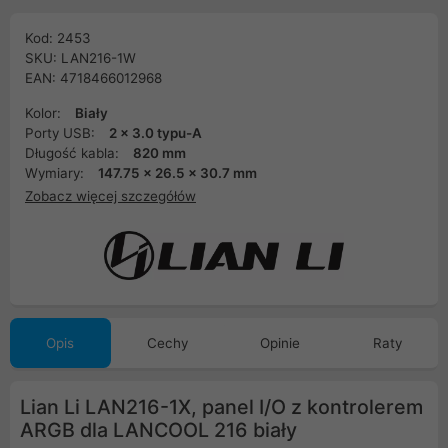
Kod: 2453
SKU: LAN216-1W
EAN: 4718466012968
Kolor:
Biały
Porty USB:
2 x 3.0 typu-A
Długość kabla:
820 mm
Wymiary:
147.75 x 26.5 x 30.7 mm
Zobacz więcej szczegółów
Opis
Cechy
Opinie
Raty
Lian Li LAN216-1X, panel I/O z kontrolerem
ARGB dla LANCOOL 216 biały