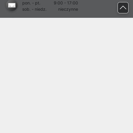
pon. - pt.
9:00 - 17:00
sob. - niedz.
nieczynne
pomoc@proline.pl
Dołącz do nas
Zgłoś błąd na stronie
Proline SA z siedzibą w Mirkowie (55-095), przy ul. Brzozowej 5,
wpisana do rejestru przedsiębiorców Krajowego Rejestru Sądowego
przez Sąd Rejonowy dla Wrocławia-Fabrycznej we Wrocławiu, VI
Wydział Gospodarczy Krajowego Rejestru Sądowego pod nr KRS:
0000282071, NIP: 8951898022, REGON: 020482041, BDO:
000437899. Kapitał zakładowy Spółki wynosi 500000,00 zł i został
on opłacony w całości.
© proline 1996 - 2026. Wszelkie prawa zastrzeżone.