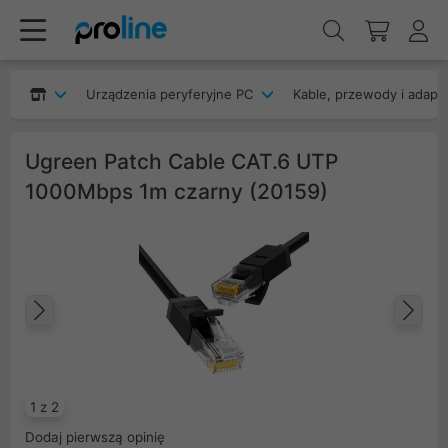
Urządzenia peryferyjne PC
Kable, przewody i adapt
Ugreen Patch Cable CAT.6 UTP
1000Mbps 1m czarny (20159)
Poprzedni
Na
1 z 2
Dodaj pierwszą opinię