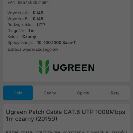
EAN: 6957303821594
Wtyczka A:
RJ45
Wtyczka B:
RJ45
Rodzaj kabla:
UTP
Długość:
1 m
Kolor:
Czarny
Specyfikacja:
10, 100,1000 Base-T
Zobacz więcej szczegółów
Opis
Cechy
Opinie
Raty
Ugreen Patch Cable CAT.6 UTP 1000Mbps
1m czarny (20159)
Kabel został precyzyjnie wykonany z wysokiej jakości