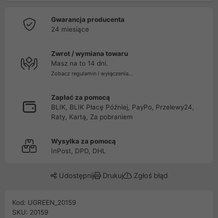
Gwarancja producenta
24 miesiące
Zwrot / wymiana towaru
Masz na to 14 dni.
Zobacz regulamin i wyłączenia...
Zapłać za pomocą
BLIK, BLIK Płacę Później, PayPo, Przelewy24,
Raty, Kartą, Za pobraniem
Wysyłka za pomocą
InPost, DPD, DHL
Udostępnij
Drukuj
Zgłoś błąd
Kod: UGREEN_20159
SKU: 20159