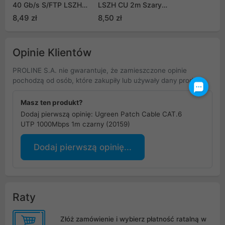
40 Gb/s S/FTP LSZH
LSZH CU 2m Szary
CU 0.5m Szary Fluke
Fluke Passed (PCU6-
8,49 zł
8,50 zł
Passed (PCF8-10CU-
10CU-0200-S)
0050-S)
Opinie Klientów
PROLINE S.A. nie gwarantuje, że zamieszczone opinie
pochodzą od osób, które zakupiły lub używały dany produkt.
Masz ten produkt?
Dodaj pierwszą opinię: Ugreen Patch Cable CAT.6
UTP 1000Mbps 1m czarny (20159)
Dodaj pierwszą opinię...
Raty
Złóż zamówienie i wybierz płatność ratalną w