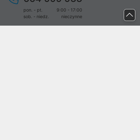
pon. - pt.
9:00 - 17:00
sob. - niedz.
nieczynne
pomoc@proline.pl
Dołącz do nas
Zgłoś błąd na stronie
Proline SA z siedzibą w Mirkowie (55-095), przy ul. Brzozowej 5,
wpisana do rejestru przedsiębiorców Krajowego Rejestru Sądowego
przez Sąd Rejonowy dla Wrocławia-Fabrycznej we Wrocławiu, VI
Wydział Gospodarczy Krajowego Rejestru Sądowego pod nr KRS:
0000282071, NIP: 8951898022, REGON: 020482041, BDO:
000437899. Kapitał zakładowy Spółki wynosi 500000,00 zł i został
on opłacony w całości.
© proline 1996 - 2026. Wszelkie prawa zastrzeżone.