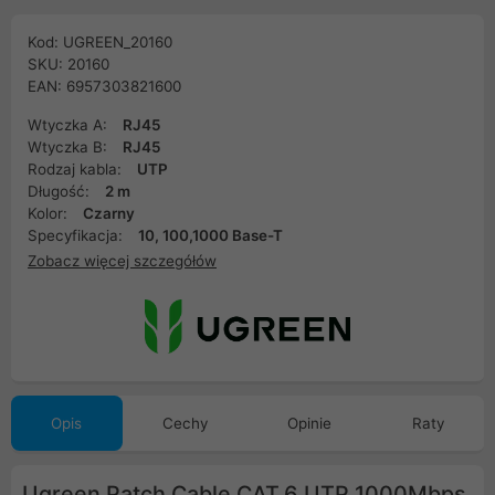
Kod: UGREEN_20160
SKU: 20160
EAN: 6957303821600
Wtyczka A:
RJ45
Wtyczka B:
RJ45
Rodzaj kabla:
UTP
Długość:
2 m
Kolor:
Czarny
Specyfikacja:
10, 100,1000 Base-T
Zobacz więcej szczegółów
Opis
Cechy
Opinie
Raty
Ugreen Patch Cable CAT.6 UTP 1000Mbps