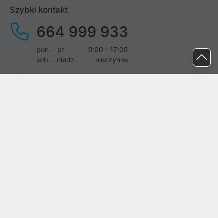
Szybki kontakt
664 999 933
pon. - pt.
9:00 - 17:00
sob. - niedz.
nieczynne
pomoc@proline.pl
Dołącz do nas
Zgłoś błąd na stronie
Proline SA z siedzibą w Mirkowie (55-095), przy ul. Brzozowej 5,
wpisana do rejestru przedsiębiorców Krajowego Rejestru Sądowego
przez Sąd Rejonowy dla Wrocławia-Fabrycznej we Wrocławiu, VI
Wydział Gospodarczy Krajowego Rejestru Sądowego pod nr KRS:
0000282071, NIP: 8951898022, REGON: 020482041, BDO:
000437899. Kapitał zakładowy Spółki wynosi 500000,00 zł i został
on opłacony w całości.