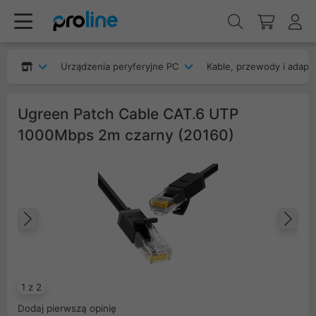
Urządzenia peryferyjne PC
Kable, przewody i adapt
Ugreen Patch Cable CAT.6 UTP
1000Mbps 2m czarny (20160)
Poprzedni
Na
1 z 2
Dodaj pierwszą opinię