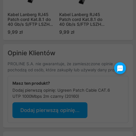
Kabel Lanberg RJ45
Kabel Lanberg RJ45
Patch cord Kat.8.1 do
Patch cord Kat.8.1 do
40 Gb/s S/FTP LSZH
40 Gb/s S/FTP LSZH
CU 1m Szary Fluke
CU 1m Biały Fluke
9,99 zł
9,99 zł
Passed (PCF8-10CU-
Passed
0100-S)
Opinie Klientów
PROLINE S.A. nie gwarantuje, że zamieszczone opinie
pochodzą od osób, które zakupiły lub używały dany produkt.
Masz ten produkt?
Dodaj pierwszą opinię: Ugreen Patch Cable CAT.6
UTP 1000Mbps 2m czarny (20160)
Dodaj pierwszą opinię...