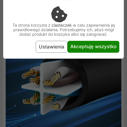
zakresie 250 MHz. Takie kable są idealne do
zastosowań gdzie konieczna jest błyskawiczna
transmisja danych.
Ta strona korzysta z
ciasteczek
w celu zapewnienia jej
prawidłowego działania. Potrzebujemy ich, abyś mógł
dodać produkt do koszyka albo się zalogować.
Akceptuję wszystko
Ustawienia