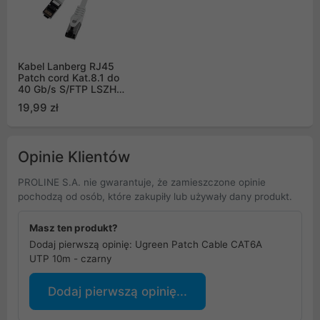
Kabel Lanberg RJ45
Patch cord Kat.8.1 do
40 Gb/s S/FTP LSZH
CU 3m Szary Fluke
19,99 zł
Passed (PCF8-10CU-
0300-S)
Opinie Klientów
PROLINE S.A. nie gwarantuje, że zamieszczone opinie
pochodzą od osób, które zakupiły lub używały dany produkt.
Masz ten produkt?
Dodaj pierwszą opinię: Ugreen Patch Cable CAT6A
UTP 10m - czarny
Dodaj pierwszą opinię...