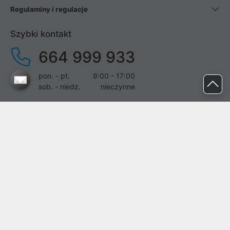
Regulaminy i regulacje
Szybki kontakt
664 999 933
pon. - pt.
9:00 - 17:00
sob. - niedz.
nieczynne
pomoc@proline.pl
Dołącz do nas
Zgłoś błąd na stronie
Proline SA z siedzibą w Mirkowie (55-095), przy ul. Brzozowej 5,
wpisana do rejestru przedsiębiorców Krajowego Rejestru Sądowego
przez Sąd Rejonowy dla Wrocławia-Fabrycznej we Wrocławiu, VI
Wydział Gospodarczy Krajowego Rejestru Sądowego pod nr KRS: