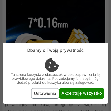
Dbamy o Twoją prywatność
Ta strona korzysta z
ciasteczek
w celu zapewnienia jej
prawidłowego działania. Potrzebujemy ich, abyś mógł
dodać produkt do koszyka albo się zalogować.
Konstrukcja dopasowana do Twoich potrzeb
Akceptuję wszystko
Ustawienia
Skrętka w standardzie UTP to synonim uniwersalności,
pozwalający na łatwą integrację z większością