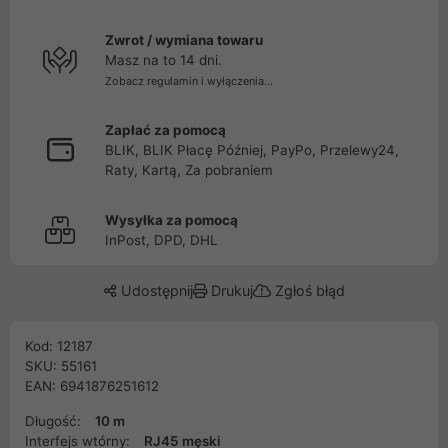
Zwrot / wymiana towaru
Masz na to 14 dni.
Zobacz regulamin i wyłączenia...
Zapłać za pomocą
BLIK, BLIK Płacę Później, PayPo, Przelewy24,
Raty, Kartą, Za pobraniem
Wysyłka za pomocą
InPost, DPD, DHL
Udostępnij
Drukuj
Zgłoś błąd
Kod: 12187
SKU: 55161
EAN: 6941876251612
Długość:
10 m
Interfejs wtórny:
RJ45 męski