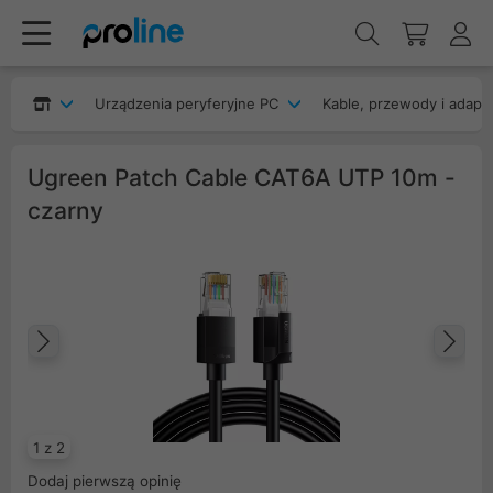
Urządzenia peryferyjne PC
Kable, przewody i adapt
Ugreen Patch Cable CAT6A UTP 10m -
czarny
Poprzedni
Na
1 z 2
Dodaj pierwszą opinię