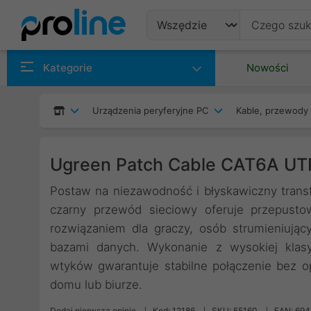
Produkty
Kategorie
Nowości
Producenci
Urządzenia peryferyjne PC
Kable, przewody 
Kategorie
Ugreen Patch Cable CAT6A UT
Postaw na niezawodność i błyskawiczny trans
czarny przewód sieciowy oferuje przepust
rozwiązaniem dla graczy, osób strumieniując
bazami danych. Wykonanie z wysokiej klasy
wtyków gwarantuje stabilne połączenie bez 
domu lub biurze.
Dodaj pierwszą opinię
Kod: 12186
SKU: 55160
EAN: 69