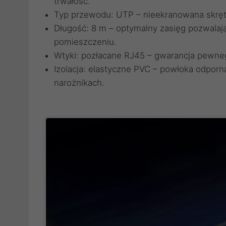
trwałość.
Typ przewodu: UTP – nieekranowana skręt
Długość: 8 m – optymalny zasięg pozwala
pomieszczeniu.
Wtyki: pozłacane RJ45 – gwarancja pewnego
Izolacja: elastyczne PVC – powłoka odporn
narożnikach.