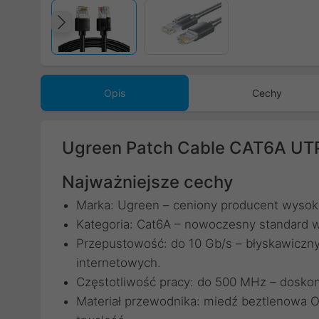
Poprzedni
Opis
Cechy
Ugreen Patch Cable CAT6A UTP
Najważniejsze cechy
Marka: Ugreen – ceniony producent wysoki
Kategoria: Cat6A – nowoczesny standard 
Przepustowość: do 10 Gb/s – błyskawiczny t
internetowych.
Częstotliwość pracy: do 500 MHz – doskon
Materiał przewodnika: miedź beztlenowa 