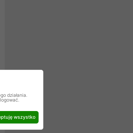
go działania.
alogować.
ptuję wszystko