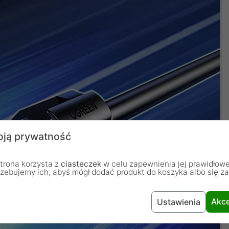
ją prywatność
trona korzysta z
ciasteczek
w celu zapewnienia jej prawidłowe
rzebujemy ich, abyś mógł dodać produkt do koszyka albo się z
Akce
Ustawienia