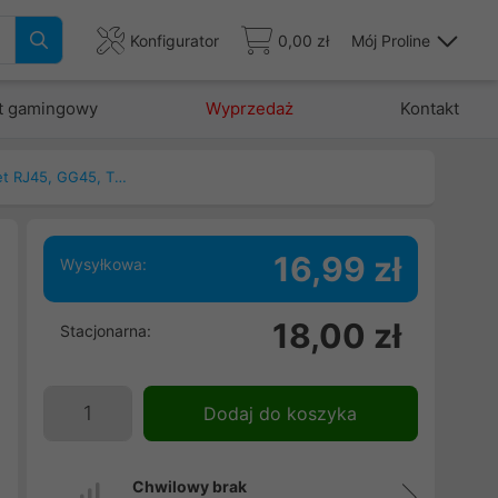
Konfigurator
0,00 zł
Mój Proline
t gamingowy
Wyprzedaż
Kontakt
Patchcord, kable ethernet RJ45, GG45, TERA
16,99 zł
Wysyłkowa:
n
18,00 zł
Stacjonarna:
m
i
h
Dodaj do koszyka
m
Chwilowy brak