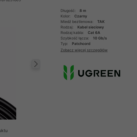
Długość:
8 m
Kolor:
Czarny
Miedź beztlenowa:
TAK
Rodzaj:
Kabel sieciowy
Rodzaj kabla:
Cat 6A
Szybkość łącza:
10 Gb/s
Typ:
Patchcord
Zobacz więcej szczegółów
Następny
uktu