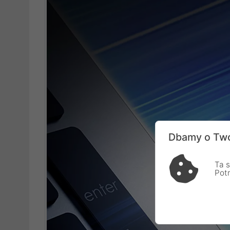
Dbamy o Two
Ta s
Pot