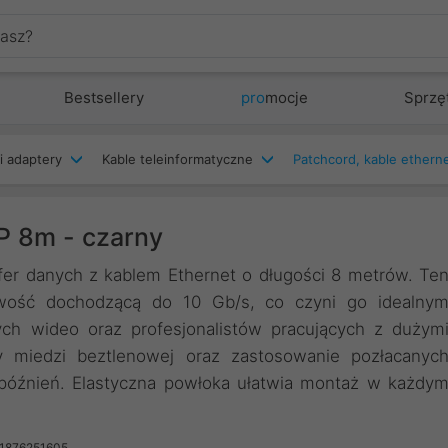
Bestsellery
pro
mocje
Sprzę
i adaptery
Kable teleinformatyczne
P 8m - czarny
fer danych z kablem Ethernet o długości 8 metrów. Te
owość dochodzącą do 10 Gb/s, co czyni go idealny
ych wideo oraz profesjonalistów pracujących z dużym
 miedzi beztlenowej oraz zastosowanie pozłacanyc
opóźnień. Elastyczna powłoka ułatwia montaż w każdy
41876251605