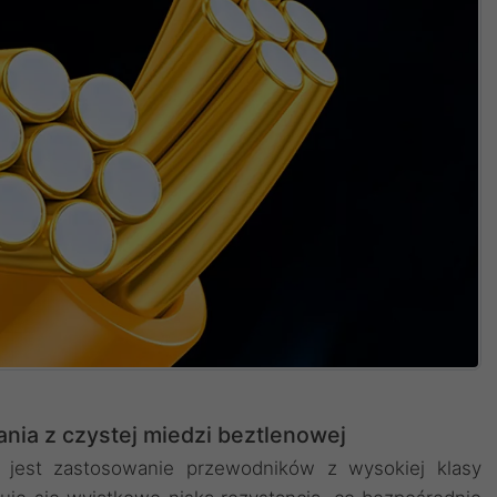
nia z czystej miedzi beztlenowej
jest zastosowanie przewodników z wysokiej klasy