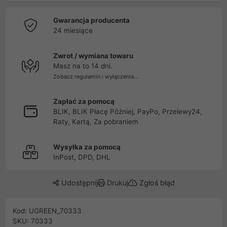
Gwarancja producenta
24 miesiące
Zwrot / wymiana towaru
Masz na to 14 dni.
Zobacz regulamin i wyłączenia...
Zapłać za pomocą
BLIK, BLIK Płacę Później, PayPo, Przelewy24,
Raty, Kartą, Za pobraniem
Wysyłka za pomocą
InPost, DPD, DHL
Udostępnij
Drukuj
Zgłoś błąd
Kod: UGREEN_70333
SKU: 70333