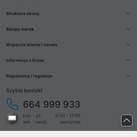
Struktura strony
Sklepy marek
Wsparcie klienta i serwis
Informacje o firmie
Regulaminy i regulacje
Szybki kontakt
664 999 933
pon. - pt.
9:00 - 17:00
sob. - niedz.
nieczynne
pomoc@proline.pl