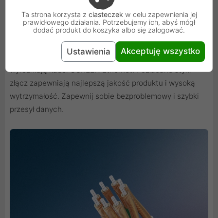
Ta strona korzysta z
ciasteczek
w celu zapewnienia jej
Jakość UGREEN
prawidłowego działania. Potrzebujemy ich, abyś mógł
dodać produkt do koszyka albo się zalogować.
Akceptuję wszystko
Ustawienia
Wysoka jakość wykonania i znakomite parametry
wyróżniają kabel UGREEN Ethernet. Pozłacane styki
złącz zapewniają najlepszą jakość produktu i wysoką
wytrzymałość. Zapewnij sobie bezproblemowy i szybki
przesył danych.