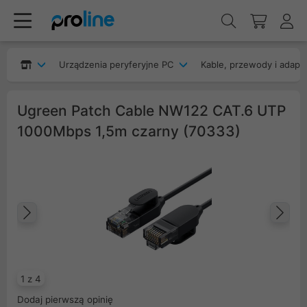
Urządzenia peryferyjne PC
Kable, przewody i adapt
Ugreen Patch Cable NW122 CAT.6 UTP
1000Mbps 1,5m czarny (70333)
Poprzedni
Na
1 z 4
Dodaj pierwszą opinię