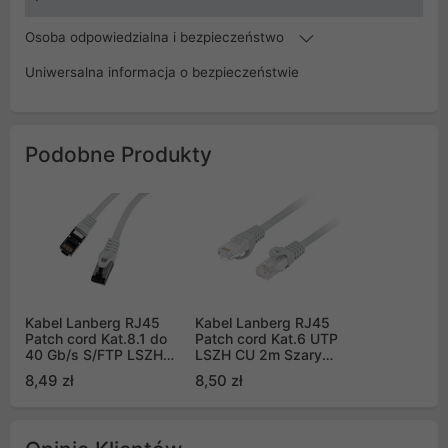
Osoba odpowiedzialna i bezpieczeństwo
Uniwersalna informacja o bezpieczeństwie
Podobne Produkty
Kabel Lanberg RJ45
Kabel Lanberg RJ45
Patch cord Kat.8.1 do
Patch cord Kat.6 UTP
40 Gb/s S/FTP LSZH
LSZH CU 2m Szary
CU 0.5m Szary Fluke
Fluke Passed (PCU6-
8,49 zł
8,50 zł
Passed (PCF8-10CU-
10CU-0200-S)
0050-S)