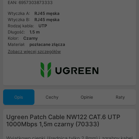
EAN: 6957303873333
Wtyczka A:
RJ45 męska
Wtyczka B:
RJ45 męska
Rodzaj kabla:
UTP
Długość:
1.5 m
Kolor:
Czarny
Materiał:
pozłacane złącza
Zobacz więcej szczegółów
Opis
Cechy
Opinie
Raty
Ugreen Patch Cable NW122 CAT.6 UTP
1000Mbps 1,5m czarny (70333)
Wyjątkowo cienki (średnica tylko 2,8mm) i zgrabny kabel