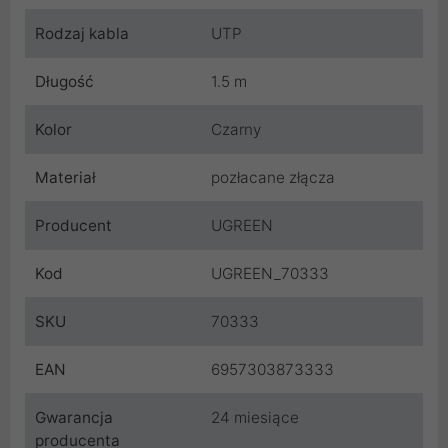
Rodzaj kabla
UTP
Długość
1.5 m
Kolor
Czarny
Materiał
pozłacane złącza
Producent
UGREEN
Kod
UGREEN_70333
SKU
70333
EAN
6957303873333
Gwarancja
24 miesiące
producenta