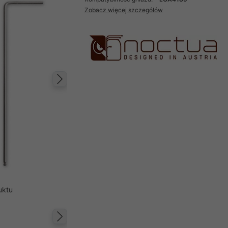
Zobacz więcej szczegółów
Następny
uktu
Następny