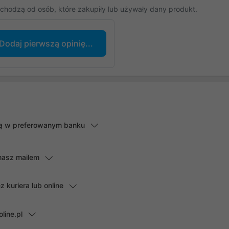
chodzą od osób, które zakupiły lub używały dany produkt.
Dodaj pierwszą opinię...
lną w preferowanym banku
masz mailem
kuriera lub online
line.pl