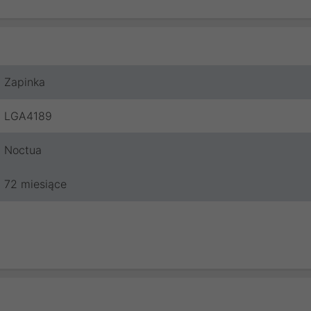
Zapinka
LGA4189
Noctua
72 miesiące