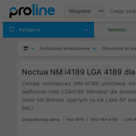
Produkty
Kategorie
Nowości
Producenci
Podzespoły komputerowe
Chłodzenie do ko
Kategorie
Noctua NM i4189 LGA 4189 dl
Zestaw montażowy NM-i4189 umożliwia inst
platformie Intel LGA4189 (Whitley) dla proces
Silver lub Bronze) opartych na Ice Lake-SP ora
64L) .
Dodaj pierwszą opinię
Kod: 5916
SKU: NM-i4189
EAN: 