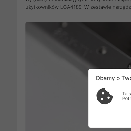
użytkowników LGA4189. W zestawie narzędz
Dbamy o Two
Ta s
Pot