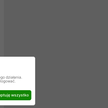
go działania.
alogować.
ptuję wszystko