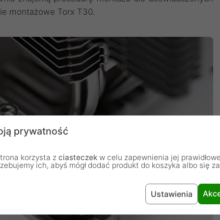
ie montażowe Torx T30.
ją prywatność
trona korzysta z
ciasteczek
w celu zapewnienia jej prawidłowe
rzebujemy ich, abyś mógł dodać produkt do koszyka albo się z
Akce
Ustawienia