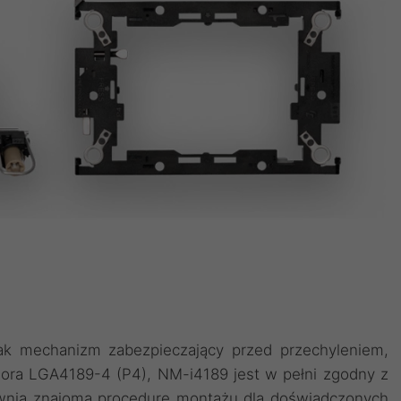
 jak mechanizm zabezpieczający przed przechyleniem,
sora LGA4189-4 (P4), NM-i4189 jest w pełni zgodny z
pewnia znajomą procedurę montażu dla doświadczonych