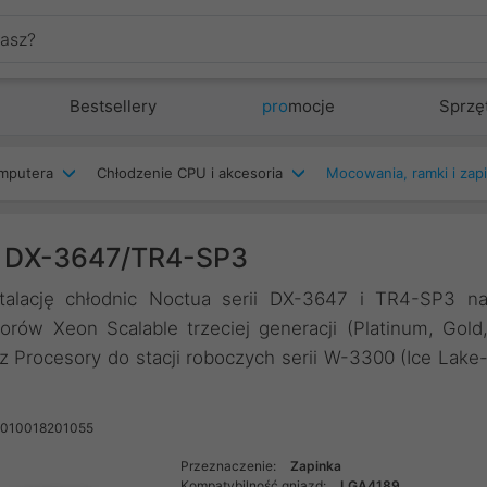
Bestsellery
pro
mocje
Sprzę
mputera
Chłodzenie CPU i akcesoria
Mocowania, ramki i zapi
a DX-3647/TR4-SP3
alację chłodnic Noctua serii DX-3647 i TR4-SP3 n
orów Xeon Scalable trzeciej generacji (Platinum, Gold
z Procesory do stacji roboczych serii W-3300 (Ice Lake
9010018201055
Przeznaczenie:
Zapinka
Kompatybilność gniazd:
LGA4189