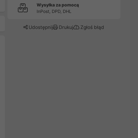
Wysyłka za pomocą
InPost, DPD, DHL
Udostępnij
Drukuj
Zgłoś błąd