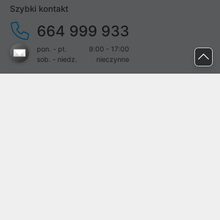
Szybki kontakt
664 999 933
pon. - pt.
9:00 - 17:00
sob. - niedz.
nieczynne
pomoc@proline.pl
Dołącz do nas
Zgłoś błąd na stronie
Proline SA z siedzibą w Mirkowie (55-095), przy ul. Brzozowej 5,
wpisana do rejestru przedsiębiorców Krajowego Rejestru Sądowego
przez Sąd Rejonowy dla Wrocławia-Fabrycznej we Wrocławiu, VI
Wydział Gospodarczy Krajowego Rejestru Sądowego pod nr KRS:
0000282071, NIP: 8951898022, REGON: 020482041, BDO:
000437899. Kapitał zakładowy Spółki wynosi 500000,00 zł i został
on opłacony w całości.