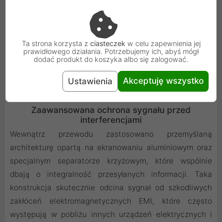
Ta strona korzysta z
ciasteczek
w celu zapewnienia jej
prawidłowego działania. Potrzebujemy ich, abyś mógł
dodać produkt do koszyka albo się zalogować.
Akceptuję wszystko
Ustawienia
Zaawansowana ochrona sygnału przed
interferencjami
Wewnątrz przewodu zastosowano przemyślaną
architekturę opartą na ekranowaniu aluminiowym oraz
specjalnym separatorze krzyżowym, które wspólnie
dbają o integralność przesyłanych informacji. Taka
konstrukcja skutecznie odcina sygnał od szkodliwych
zakłóceń elektromagnetycznych EMI, które często
występują w pobliżu innych urządzeń elektrycznych i