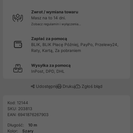
Zwrot / wymiana towaru
Masz na to 14 dni.
Zobacz regulamin i wyłączenia...
Zapłać za pomocą
BLIK, BLIK Płacę Później, PayPo, Przelewy24,
Raty, Kartą, Za pobraniem
Wysyłka za pomocą
InPost, DPD, DHL
Udostępnij
Drukuj
Zgłoś błąd
Kod: 12144
SKU: 203813
EAN: 6941876267903
Długość:
10 m
Kolor:
Szary