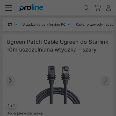
Urządzenia peryferyjne PC
Kable, przewody i adapt
Ugreen Patch Cable Ugreen do Starlink
10m uszczelniana wtyczka - szary
Poprzedni
Na
1 z 1
Dodaj pierwszą opinię