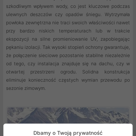
szkodliwym wpływem wody, co jest kluczowe podczas
ulewnych deszczów czy opadów śniegu. Wytrzymała
powłoka zewnętrzna nie traci swoich właściwości nawet
przy bardzo niskich temperaturach lub w trakcie
ekspozycji na silne promieniowanie UV, zapobiegając
pękaniu izolacji. Tak wysoki stopień ochrony gwarantuje,
że połączenie sieciowe pozostanie stabilne niezależnie
od tego, czy instalacja znajduje się na dachu, czy w
otwartej przestrzeni ogrodu. Solidna konstrukcja
eliminuje konieczność częstych wymian przewodu po
sezonie zimowym.
Dbamy o Twoją prywatność