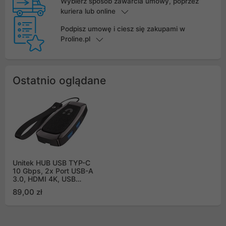
Wybierz sposób zawarcia umowy, poprzez
kuriera lub online
Podpisz umowę i ciesz się zakupami w
Proline.pl
Ostatnio oglądane
Unitek HUB USB TYP-C
10 Gbps, 2x Port USB-A
3.0, HDMI 4K, USB
TYP-C z PD 100W
89,00 zł
(D1053A)