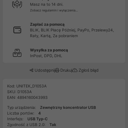
Masz na to 14 dni.
Zobacz regulamin i wyłączenia...
Zapłać za pomocą
BLIK, BLIK Płacę Później, PayPo, Przelewy24,
Raty, Kartą, Za pobraniem
Wysyłka za pomocą
InPost, DPD, DHL
Udostępnij
Drukuj
Zgłoś błąd
Kod: UNITEK_D1053A
SKU: D1053A
EAN: 4894160043993
Typ urządzenia:
Zewnętrzny koncentrator USB
Liczba portów:
4
Interfejs:
USB Typ-C
Zgodność z USB 2.0:
Tak