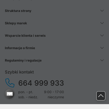
Struktura strony
Sklepy marek
Wsparcie klienta i serwis
Informacje o firmie
Regulaminy i regulacje
Szybki kontakt
664 999 933
pon. - pt.
9:00 - 17:00
sob. - niedz.
nieczynne
pomoc@proline.pl