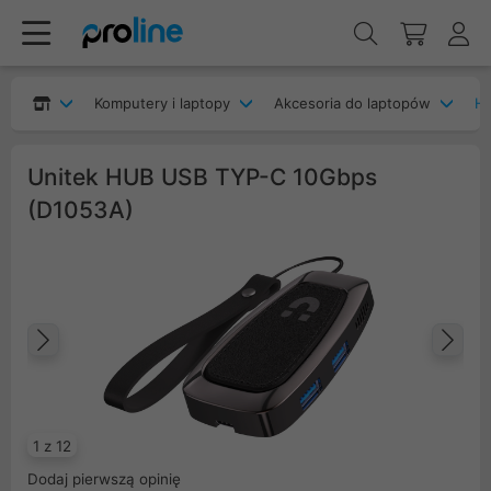
Komputery i laptopy
Akcesoria do laptopów
H
Unitek HUB USB TYP-C 10Gbps
(D1053A)
Poprzedni
Na
1 z 12
Dodaj pierwszą opinię