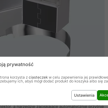
ją prywatność
trona korzysta z
ciasteczek
w celu zapewnienia jej prawidłowe
rzebujemy ich, abyś mógł dodać produkt do koszyka albo się z
Akce
Ustawienia
martwić się o równe docięcie przewodów przed
nektor, a narzędzie zaciskające automatycznie przytnie