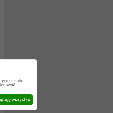
go działania.
alogować.
ptuję wszystko