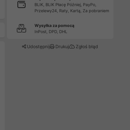
BLIK, BLIK Płacę Później, PayPo,
Przelewy24, Raty, Kartą, Za pobraniem
Wysyłka za pomocą
InPost, DPD, DHL
Udostępnij
Drukuj
Zgłoś błąd