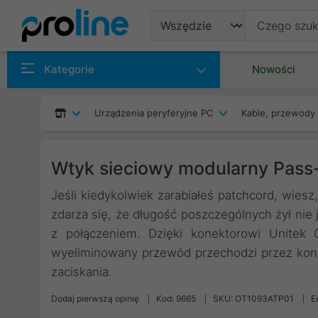
Produkty
Kategorie
Nowości
Producenci
Urządzenia peryferyjne PC
Kable, przewody 
Kategorie
Wtyk sieciowy modularny Pass-
Jeśli kiedykolwiek zarabiałeś patchcord, wies
zdarza się, że długość poszczególnych żył ni
z połączeniem. Dzięki konektorowi Unitek 
wyeliminowany przewód przechodzi przez kone
zaciskania.
Dodaj pierwszą opinię
Kod: 9665
SKU: OT1093ATP01
E