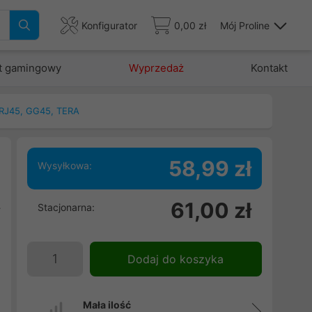
Konfigurator
0,00 zł
Mój Proline
t gamingowy
Wyprzedaż
Kontakt
 RJ45, GG45, TERA
58,99 zł
Wysyłkowa:
i
61,00 zł
Stacjonarna:
y
e
s
Dodaj do koszyka
Mała ilość