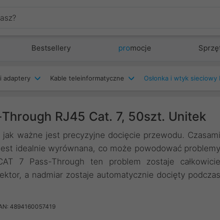
Bestsellery
pro
mocje
Sprzę
i adaptery
Kable teleinformatyczne
Osłonka i wtyk sieciowy
Through RJ45 Cat. 7, 50szt. Unitek
z, jak ważne jest precyzyjne docięcie przewodu. Czasam
e jest idealnie wyrównana, co może powodować problem
CAT 7 Pass-Through ten problem zostaje całkowici
ktor, a nadmiar zostaje automatycznie docięty podcza
AN: 4894160057419