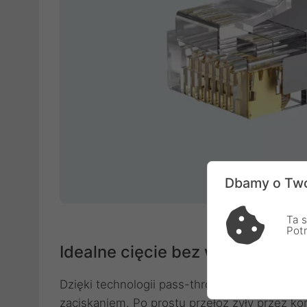
Dbamy o Two
Ta s
Pot
Idealne cięcie bez wysiłku
Dzięki technologii pass-through nie musisz 
zaciskaniem. Po prostu przełóż żyły przez ko