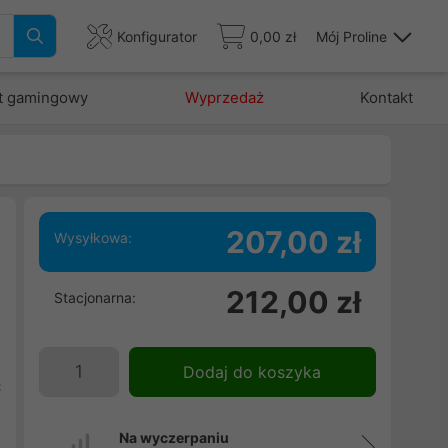
Konfigurator
0,00 zł
Mój Proline
t gamingowy
Wyprzedaż
Kontakt
207,00 zł
Wysyłkowa:
212,00 zł
Stacjonarna:
e
a
.
Dodaj do koszyka
ć
i
Na wyczerpaniu