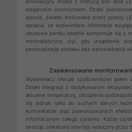
Innowacyjny moduł z matrycą 600 diod LED
eleganckim wzornictwem. Dzięki zastosowani
splocie, światło emitowane przez punkty LED
sprawia, że wyświetlane informacje wyglądaj
obudowa panelu idealnie komponuje się z
minimalistyczny styl, gdy urządzenie p
personalizację zestawu bez wprowadzania w
Zaawansowane monitorowanie
Wyświetlacz oferuje użytkownikowi pełen
Dzięki integracji z dedykowanym ekosyst
aktualne temperatury, obciążenie podzespołó
się jednak tylko do suchych danych tech
komunikatów oraz zaawansowanych efektów
informacyjnym całego systemu. Każdy użyt
tworząc unikatowy interfejs widoczny przez