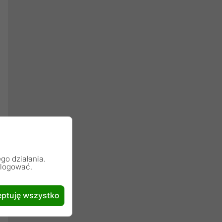
go działania.
alogować.
ptuję wszystko