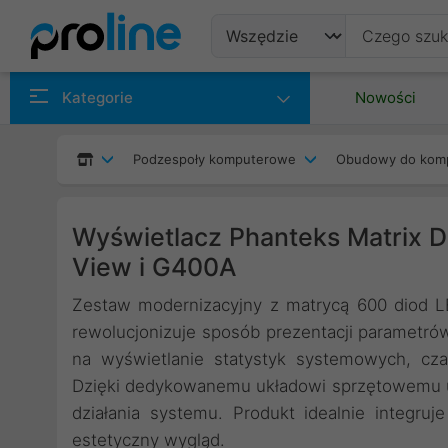
Produkty
Kategorie
Nowości
Producenci
Podzespoły komputerowe
Obudowy do kom
Kategorie
Wyświetlacz Phanteks Matrix D
View i G400A
Zestaw modernizacyjny z matrycą 600 diod LE
rewolucjonizuje sposób prezentacji parametró
na wyświetlanie statystyk systemowych, czas
Dzięki dedykowanemu układowi sprzętowemu ur
działania systemu. Produkt idealnie integr
estetyczny wygląd.