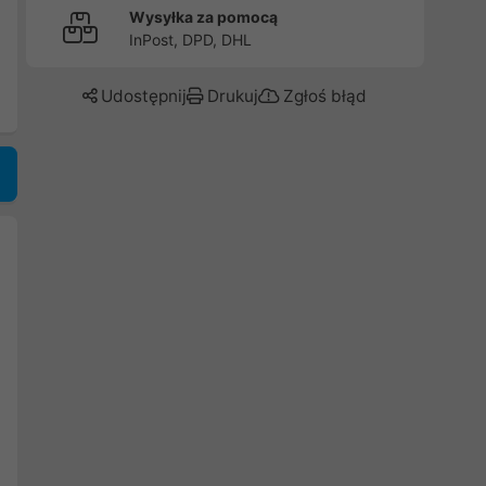
Wysyłka za pomocą
InPost, DPD, DHL
Udostępnij
Drukuj
Zgłoś błąd