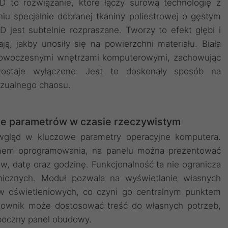
 to rozwiązanie, które łączy surową technologię z
u specjalnie dobranej tkaniny poliestrowej o gęstym
 jest subtelnie rozpraszane. Tworzy to efekt głębi i
ą, jakby unosiły się na powierzchni materiału. Biała
 nowoczesnymi wnętrzami komputerowymi, zachowując
ozostaje wyłączone. Jest to doskonały sposób na
izualnego chaosu.
 parametrów w czasie rzeczywistym
 wgląd w kluczowe parametry operacyjne komputera.
emem oprogramowania, na panelu można prezentować
w, datę oraz godzinę. Funkcjonalność ta nie ogranicza
nicznych. Moduł pozwala na wyświetlanie własnych
 oświetleniowych, co czyni go centralnym punktem
kownik może dostosować treść do własnych potrzeb,
 boczny panel obudowy.