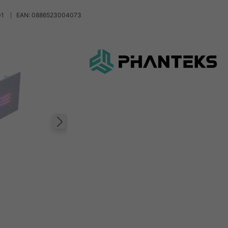
01
EAN: 0886523004073
Następny