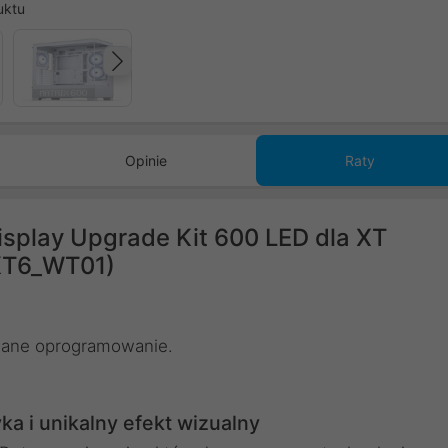
uktu
Następny
Opinie
Raty
isplay Upgrade Kit 600 LED dla XT
KT6_WT01)
owane oprogramowanie.
a i unikalny efekt wizualny