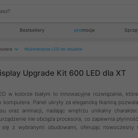
Bestsellery
pro
mocje
Sprzę
putera
Wyświetlacze LCD do obudów
isplay Upgrade Kit 600 LED dla XT
D w kolorze białym to innowacyjne rozwiązanie, któr
w komputera. Panel ukryty za elegancką tkaniną pozwal
u oraz animacji, nadając wnętrzu unikalny charakter
ządzenie nie obciąża procesora, co zapewnia płynnoś
uje się z wybranymi obudowami, oferując nowoczesny 