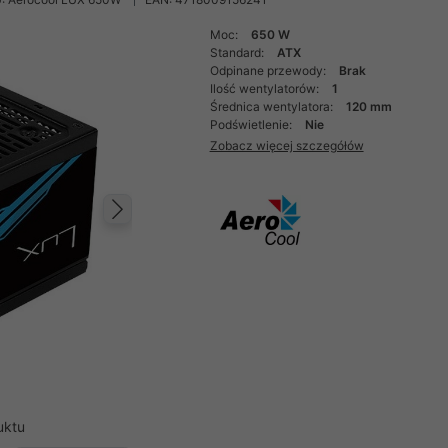
Moc:
650 W
Standard:
ATX
Odpinane przewody:
Brak
Ilość wentylatorów:
1
Średnica wentylatora:
120 mm
Podświetlenie:
Nie
Zobacz więcej szczegółów
Następny
uktu