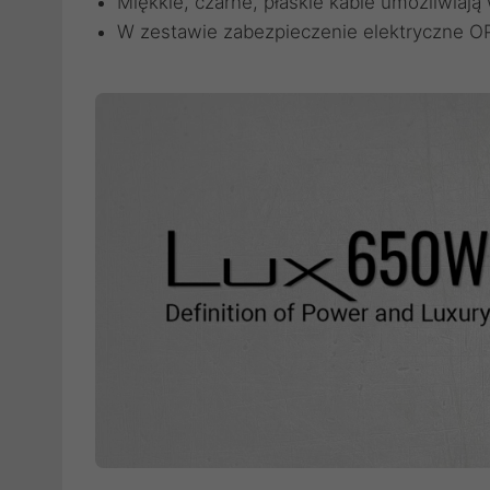
Miękkie, czarne, płaskie kable umożliwiaj
W zestawie zabezpieczenie elektryczne