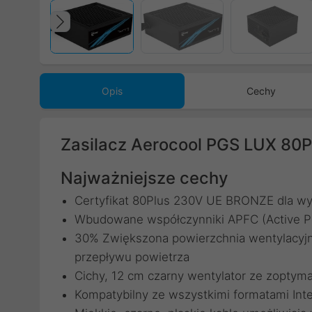
Poprzedni
Opis
Cechy
Zasilacz Aerocool PGS LUX 80
Najważniejsze cechy
Certyfikat 80Plus 230V UE BRONZE dla w
Wbudowane współczynniki APFC (Active Po
30% Zwiększona powierzchnia wentylacyjn
przepływu powietrza
Cichy, 12 cm czarny wentylator ze zoptyma
Kompatybilny ze wszystkimi formatami Int