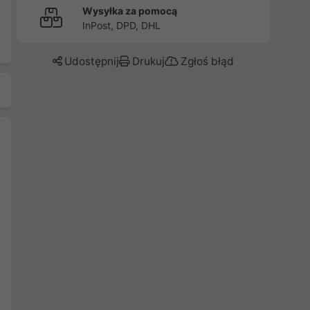
Wysyłka za pomocą
InPost, DPD, DHL
Udostępnij
Drukuj
Zgłoś błąd