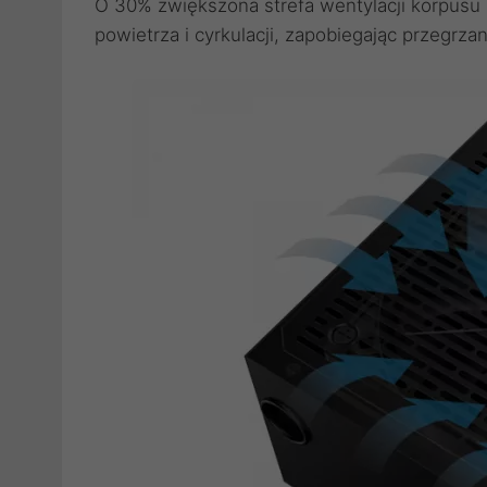
O 30% zwiększona strefa wentylacji korpusu
powietrza i cyrkulacji, zapobiegając przegrza