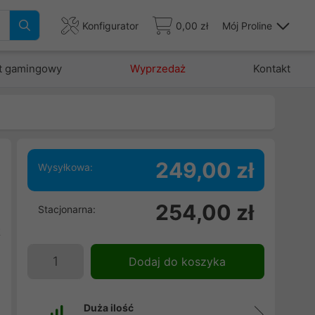
Konfigurator
0,00 zł
Mój Proline
t gamingowy
Wyprzedaż
Kontakt
249,00 zł
Wysyłkowa:
.
254,00 zł
Stacjonarna:
e
t
%
Dodaj do koszyka
i
Duża ilość