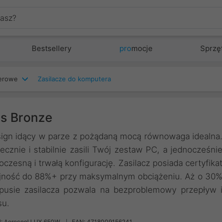
Bestsellery
pro
mocje
Sprzę
terowe
Zasilacze do komputera
s Bronze
design idący w parze z pożądaną mocą równowaga idealna
tecznie i stabilnie zasili Twój zestaw PC, a jednocześni
zesną i trwałą konfigurację. Zasilacz posiada certyfika
ajność do 88%+ przy maksymalnym obciążeniu. Aż o 30
pusie zasilacza pozwala na bezproblemowy przepływ 
su.
: Aerocool LUX 650W
EAN: 4718009156241