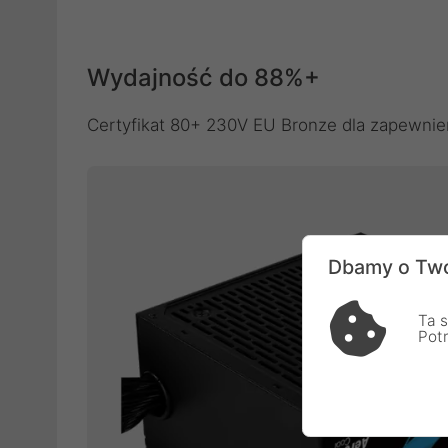
Wydajność do 88%+
Certyfikat 80+ 230V EU Bronze dla zapewnien
Dbamy o Two
Ta s
Pot