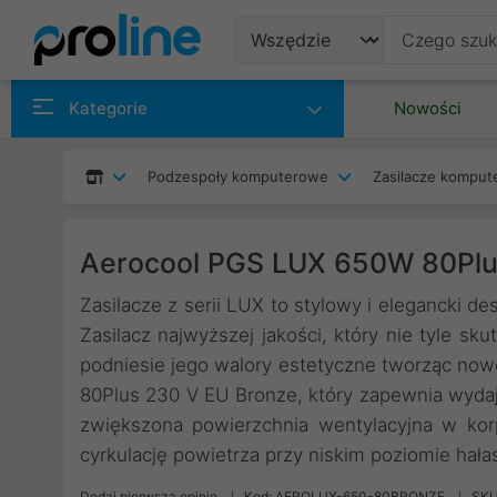
Produkty
Kategorie
Nowości
Producenci
Podzespoły komputerowe
Zasilacze kompu
Kategorie
Aerocool PGS LUX 650W 80Plu
Zasilacze z serii LUX to stylowy i elegancki 
Zasilacz najwyższej jakości, który nie tyle sku
podniesie jego walory estetyczne tworząc nowoc
80Plus 230 V EU Bronze, który zapewnia wyd
zwiększona powierzchnia wentylacyjna w kor
cyrkulację powietrza przy niskim poziomie hała
Dodaj pierwszą opinię
Kod: AEROLUX-650-80BRONZE
SKU