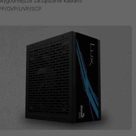
ą wygodniejsze zarządzanie kablami
 OPP/OVP/UVP/SCP