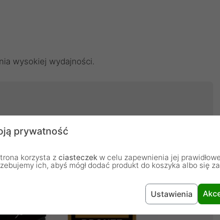
ia wysokiej wydajności.
ją prywatność
trona korzysta z
ciasteczek
w celu zapewnienia jej prawidłowe
rzebujemy ich, abyś mógł dodać produkt do koszyka albo się z
Akce
Ustawienia