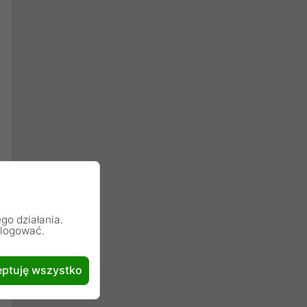
go działania.
alogować.
ptuję wszystko