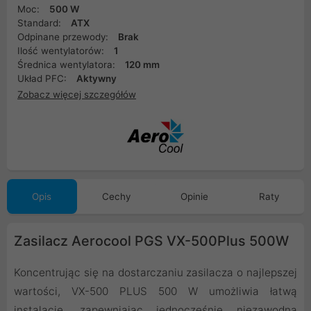
Moc:
500 W
Standard:
ATX
Odpinane przewody:
Brak
Ilość wentylatorów:
1
Średnica wentylatora:
120 mm
Układ PFC:
Aktywny
Zobacz więcej szczegółów
Opis
Cechy
Opinie
Raty
Zasilacz Aerocool PGS VX-500Plus 500W
Koncentrując się na dostarczaniu zasilacza o najlepszej
wartości, VX-500 PLUS 500 W umożliwia łatwą
instalację, zapewniając jednocześnie niezawodną