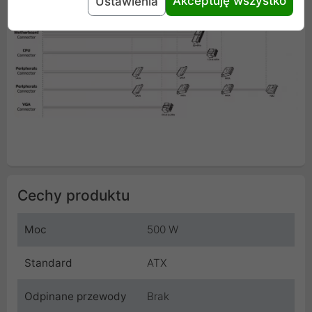
Akceptuję wszystko
Ustawienia
Cechy produktu
Moc
500 W
Standard
ATX
Odpinane przewody
Brak