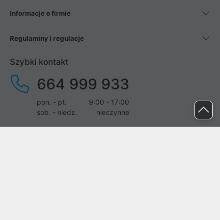
Informacje o firmie
Regulaminy i regulacje
Szybki kontakt
664 999 933
pon. - pt.
9:00 - 17:00
sob. - niedz.
nieczynne
pomoc@proline.pl
Dołącz do nas
Zgłoś błąd na stronie
Proline SA z siedzibą w Mirkowie (55-095), przy ul. Brzozowej 5,