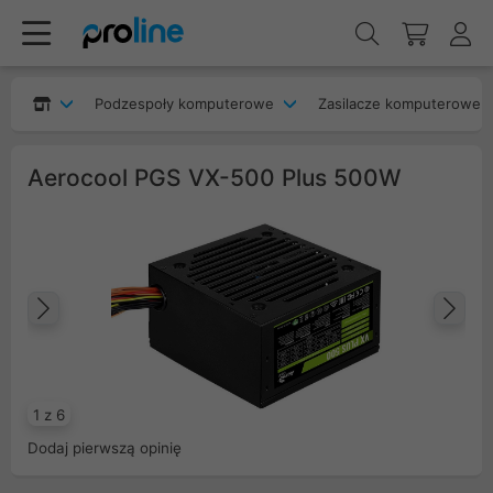
Podzespoły komputerowe
Zasilacze komputerowe
Aerocool PGS VX-500 Plus 500W
Poprzedni
Na
1 z 6
Dodaj pierwszą opinię