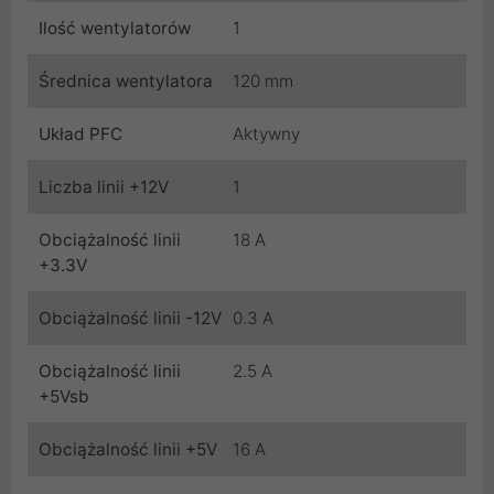
Ilość wentylatorów
1
Średnica wentylatora
120 mm
Układ PFC
Aktywny
Liczba linii +12V
1
Obciążalność linii
18 A
+3.3V
Obciążalność linii -12V
0.3 A
Obciążalność linii
2.5 A
+5Vsb
Obciążalność linii +5V
16 A