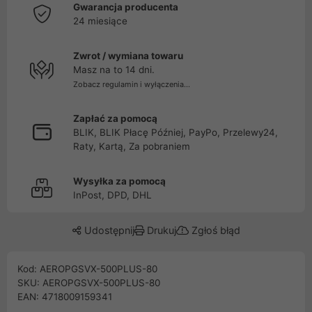
Gwarancja producenta
24 miesiące
Zwrot / wymiana towaru
Masz na to 14 dni.
Zobacz regulamin i wyłączenia...
Zapłać za pomocą
BLIK, BLIK Płacę Później, PayPo, Przelewy24,
Raty, Kartą, Za pobraniem
Wysyłka za pomocą
InPost, DPD, DHL
Udostępnij
Drukuj
Zgłoś błąd
Kod: AEROPGSVX-500PLUS-80
SKU: AEROPGSVX-500PLUS-80
EAN: 4718009159341