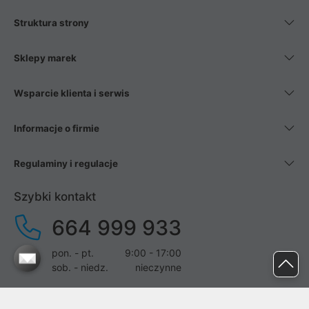
Struktura strony
Sklepy marek
Wsparcie klienta i serwis
Informacje o firmie
Regulaminy i regulacje
Szybki kontakt
664 999 933
pon. - pt.
9:00 - 17:00
sob. - niedz.
nieczynne
pomoc@proline.pl