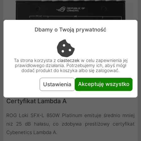
Dbamy o Twoją prywatność
Ta strona korzysta z
ciasteczek
w celu zapewnienia jej
prawidłowego działania. Potrzebujemy ich, abyś mógł
dodać produkt do koszyka albo się zalogować.
Akceptuję wszystko
Ustawienia
Certyfikat Lambda A
ROG Loki SFX-L 850W Platinum emituje średnio mniej
niż 25 dB hałasu, co zdobywa prestiżowy certyfikat
Cybenetics Lambda A.