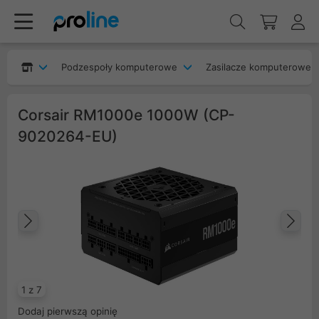
Podzespoły komputerowe
Zasilacze komputerowe
Corsair RM1000e 1000W (CP-
9020264-EU)
Poprzedni
Na
1 z 7
Dodaj pierwszą opinię