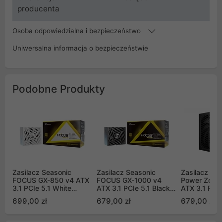
producenta
Osoba odpowiedzialna i bezpieczeństwo
Uniwersalna informacja o bezpieczeństwie
Podobne Produkty
Zasilacz Seasonic
Zasilacz Seasonic
Zasilacz be 
FOCUS GX-850 v4 ATX
FOCUS GX-1000 v4
Power Zone
3.1 PCIe 5.1 White
ATX 3.1 PCIe 5.1 Black
ATX 3.1 PCIe
80Plus Gold 850W
80Plus Gold 1000W
(BP008EU)
699,00 zł
679,00 zł
679,00 zł