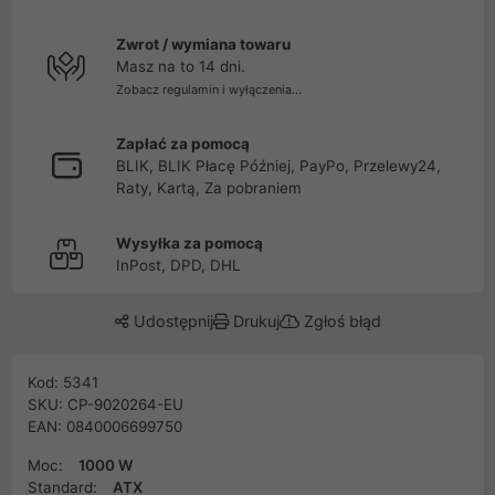
Zwrot / wymiana towaru
Masz na to 14 dni.
Zobacz regulamin i wyłączenia...
Zapłać za pomocą
BLIK, BLIK Płacę Później, PayPo, Przelewy24,
Raty, Kartą, Za pobraniem
Wysyłka za pomocą
InPost, DPD, DHL
Udostępnij
Drukuj
Zgłoś błąd
Kod: 5341
SKU: CP-9020264-EU
EAN: 0840006699750
Moc:
1000 W
Standard:
ATX