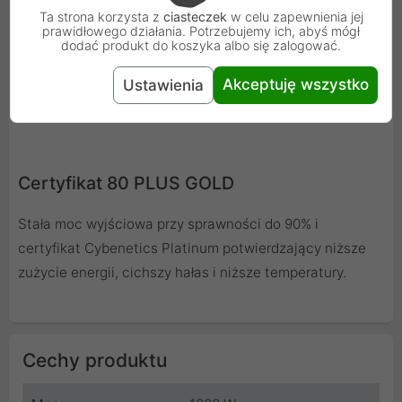
Ta strona korzysta z
ciasteczek
w celu zapewnienia jej
prawidłowego działania. Potrzebujemy ich, abyś mógł
dodać produkt do koszyka albo się zalogować.
Akceptuję wszystko
Ustawienia
Certyfikat 80 PLUS GOLD
Stała moc wyjściowa przy sprawności do 90% i
certyfikat Cybenetics Platinum potwierdzający niższe
zużycie energii, cichszy hałas i niższe temperatury.
Cechy produktu