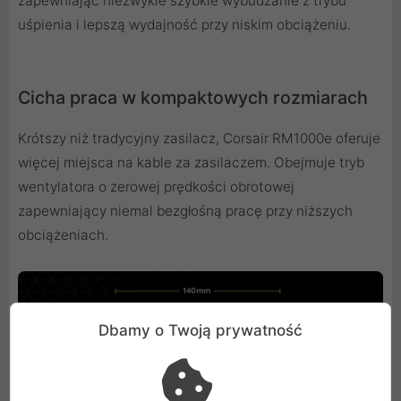
zapewniając niezwykle szybkie wybudzanie z trybu
uśpienia i lepszą wydajność przy niskim obciążeniu.
Cicha praca w kompaktowych rozmiarach
Krótszy niż tradycyjny zasilacz, Corsair RM1000e oferuje
więcej miejsca na kable za zasilaczem. Obejmuje tryb
wentylatora o zerowej prędkości obrotowej
zapewniający niemal bezgłośną pracę przy niższych
obciążeniach.
Dbamy o Twoją prywatność