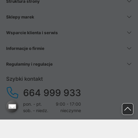
Struktura strony
Sklepy marek
Wsparcie klienta i serwis
Informacje o firmie
Regulaminy i regulacje
Szybki kontakt
664 999 933
pon. - pt.
9:00 - 17:00
sob. - niedz.
nieczynne
pomoc@proline.pl
Dołącz do nas