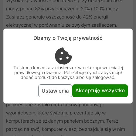
Wysoka sprawność - ponad 85% przy obciążeniu 50%
mocy, ponad 82% przy obciążeniu 20% i 100% mocy.
Zasilacz generuje oszczędność do 42% energii
elektrycznej w porównaniu ze zwykłym zasilaczem.
Pozwala pracować nie tylko wydajnie ale i oszczędnie
Dbamy o Twoją prywatność
zasilić komputer.
Design
Ta strona korzysta z
ciasteczek
w celu zapewnienia jej
prawidłowego działania. Potrzebujemy ich, abyś mógł
dodać produkt do koszyka albo się zalogować.
MODECOM Volcano 650 Bronze ma za zadanie
zapewnić bezpieczną i stabilną pracę gamingowym
Akceptuję wszystko
Ustawienia
komputerom. Jego gamingowe przeznaczenie
podkreślone zostało nietuzinkową obudową i
wzornictwem, które świetnie prezentuje się w
komputerach ze szklanym panelem bocznym. Teraz
patrząc na swój komputer wiesz, że znajduje się w nim