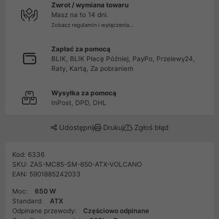
Zwrot / wymiana towaru
Masz na to 14 dni.
Zobacz regulamin i wyłączenia...
Zapłać za pomocą
BLIK, BLIK Płacę Później, PayPo, Przelewy24,
Raty, Kartą, Za pobraniem
Wysyłka za pomocą
InPost, DPD, DHL
Udostępnij
Drukuj
Zgłoś błąd
Kod: 6336
SKU: ZAS-MC85-SM-650-ATX-VOLCANO
EAN: 5901885242033
Moc:
650 W
Standard:
ATX
Odpinane przewody:
Częściowo odpinane