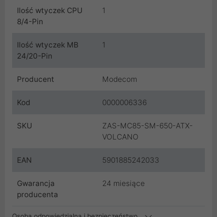
Ilość wtyczek CPU
1
8/4-Pin
Ilość wtyczek MB
1
24/20-Pin
Producent
Modecom
Kod
0000006336
SKU
ZAS-MC85-SM-650-ATX-
VOLCANO
EAN
5901885242033
Gwarancja
24 miesiące
producenta
Osoba odpowiedzialna i bezpieczeństwo