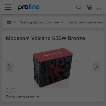
Podzespoły komputerowe
Zasilacze komputerowe
Modecom Volcano 650W Bronze
Poprzedni
Na
1 z 7
Dodaj pierwszą opinię