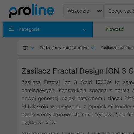
Produkty
Kategorie
Nowości
Producenci
Podzespoły komputerowe
Zasilacze kompu
Kategorie
Zasilacz Fractal Design ION 3 
Zasilacz Fractal Ion 3 Gold 1000W to za
gamingowych. Konstrukcja zgodna z normą A
nowej generacji dzięki natywnemu złączu 12
PLUS Gold w połączeniu z japońskimi kondensa
dzięki wentylatorowi 140 mm i trybowi Zero 
użytkowników.
Dodaj pierwszą opinię
Kod: 12321
SKU: FD-P-IA3G-101-E