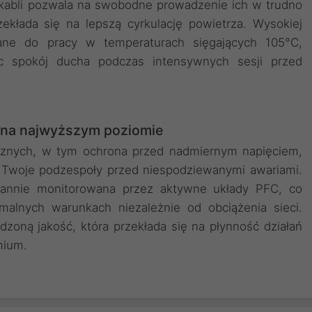
ć kabli pozwala na swobodne prowadzenie ich w trudno
ekłada się na lepszą cyrkulację powietrza. Wysokiej
wane do pracy w temperaturach sięgających 105°C,
ąc spokój ducha podczas intensywnych sesji przed
na najwyższym poziomie
cznych, w tym ochrona przed nadmiernym napięciem,
i Twoje podzespoły przed niespodziewanymi awariami.
stannie monitorowana przez aktywne układy PFC, co
malnych warunkach niezależnie od obciążenia sieci.
zoną jakość, która przekłada się na płynność działań
mium.