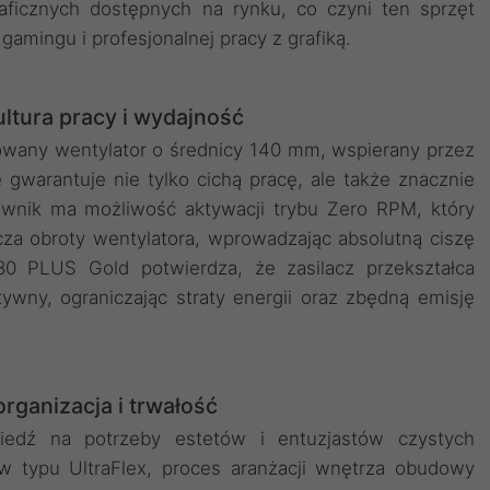
raficznych dostępnych na rynku, co czyni ten sprzęt
amingu i profesjonalnej pracy z grafiką.
ultura pracy i wydajność
wany wentylator o średnicy 140 mm, wspierany przez
gwarantuje nie tylko cichą pracę, ale także znacznie
wnik ma możliwość aktywacji trybu Zero RPM, który
cza obroty wentylatora, wprowadzając absolutną ciszę
80 PLUS Gold potwierdza, że zasilacz przekształca
wny, ograniczając straty energii oraz zbędną emisję
rganizacja i trwałość
iedź na potrzeby estetów i entuzjastów czystych
ów typu UltraFlex, proces aranżacji wnętrza obudowy