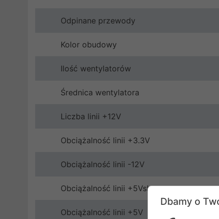
Odpinane przewody
Kolor obudowy
Ilość wentylatorów
Średnica wentylatora
Liczba linii +12V
Obciążalność linii +3.3V
Obciążalność linii -12V
Obciążalność linii +5Vsb
Dbamy o Two
Obciążalność linii +5V