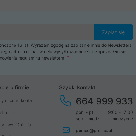
Zapisz się
czone 16 lat. Wyrażam zgodę na zapisanie mnie do Newslettera
ojego adresu e-mail w celu wysyłki wiadomości. Zapoznałem się i
nowienia
regulaminu newslettera
.
cje o firmie
Szybki kontakt
664 999 933
my i numer konta
pon. - pt.
9:00 - 17:00
 Proline
sob. - niedz.
nieczynne
ty i wyróżnienia
pomoc@proline.pl