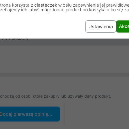
trona korzysta z
ciasteczek
w celu zapewnienia jej prawidłowe
rzebujemy ich, abyś mógł dodać produkt do koszyka albo się z
0.3 A
OEM
Akce
Ustawienia
24 miesiące
chodzą od osób, które zakupiły lub używały dany produkt.
Dodaj pierwszą opinię...