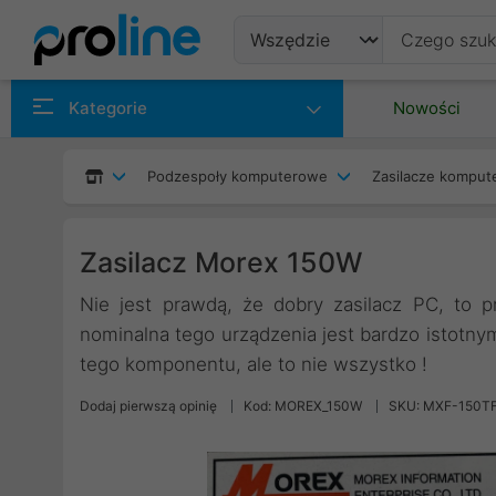
Produkty
Kategorie
Nowości
Producenci
Podzespoły komputerowe
Zasilacze kompu
Kategorie
Zasilacz Morex 150W
Nie jest prawdą, że dobry zasilacz PC, to
nominalna tego urządzenia jest bardzo istotn
tego komponentu, ale to nie wszystko !
Dodaj pierwszą opinię
Kod: MOREX_150W
SKU: MXF-150T