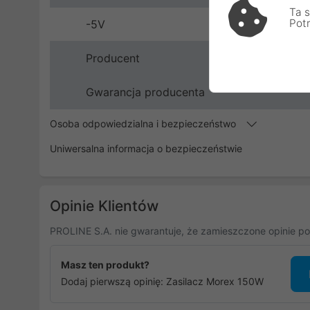
Ta s
Pot
-5V
Producent
Gwarancja producenta
Osoba odpowiedzialna i bezpieczeństwo
Uniwersalna informacja o bezpieczeństwie
Opinie Klientów
PROLINE S.A. nie gwarantuje, że zamieszczone opinie po
Masz ten produkt?
Dodaj pierwszą opinię: Zasilacz Morex 150W