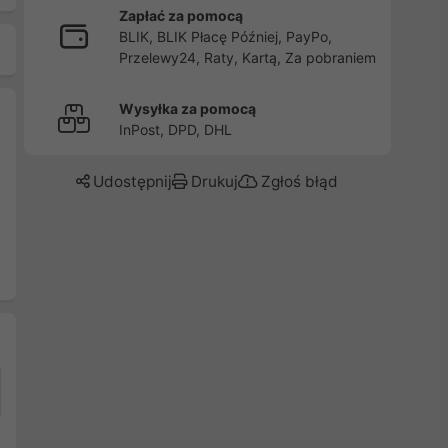
Zapłać za pomocą
BLIK, BLIK Płacę Później, PayPo,
Przelewy24, Raty, Kartą, Za pobraniem
Wysyłka za pomocą
InPost, DPD, DHL
Udostępnij
Drukuj
Zgłoś błąd