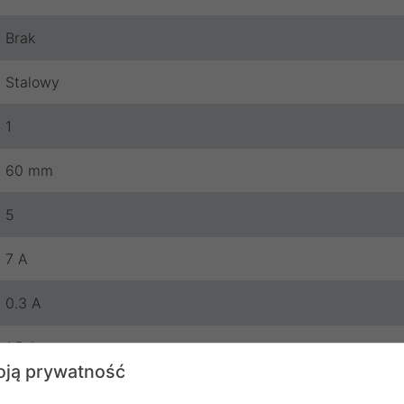
Brak
Stalowy
1
60 mm
5
7 A
0.3 A
1.5 A
ją prywatność
12 A