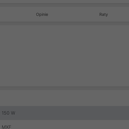
Opinie
Raty
150 W
MXF