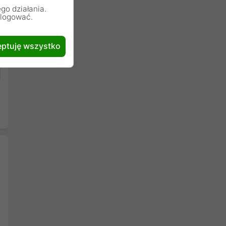
go działania.
alogować.
ptuję wszystko