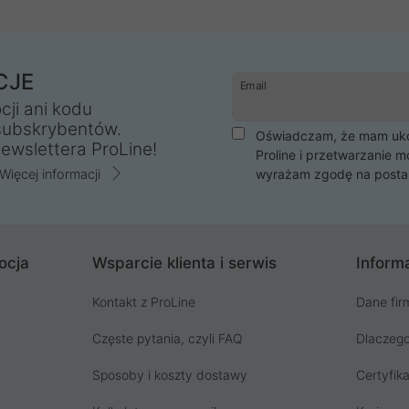
CJE
Email
cji ani kodu
subskrybentów.
Oświadczam, że mam ukoń
ewslettera ProLine!
Proline i przetwarzanie m
Więcej informacji
wyrażam zgodę na posta
ocja
Wsparcie klienta i serwis
Informa
Kontakt z ProLine
Dane fir
Częste pytania, czyli FAQ
Dlaczego
Sposoby i koszty dostawy
Certyfika