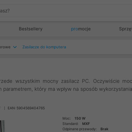
Bestsellery
pro
mocje
Sprzę
terowe
Zasilacze do komputera
 przede wszystkim mocny zasilacz PC. Oczywiście mo
ym parametrem, który ma wpływ na sposób wykorzystani
F
EAN: 5904569404765
Moc:
150 W
Standard:
MXF
Odpinane przewody:
Brak