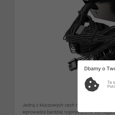
Dbamy o Two
Ta s
Pot
Zgodność z
Jedną z kluczowych cech nowych modeli Core
wprowadza bardziej rygorystyczne wymagania 