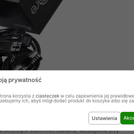
ją prywatność
trona korzysta z
ciasteczek
w celu zapewnienia jej prawidłowe
rzebujemy ich, abyś mógł dodać produkt do koszyka albo się z
 ATX 3.1 i PCIe 5.1
Akce
Ustawienia
 GC jest obsługa standardu ATX 3.1, który
dotyczące stabilności zasilania, szczególnie przy