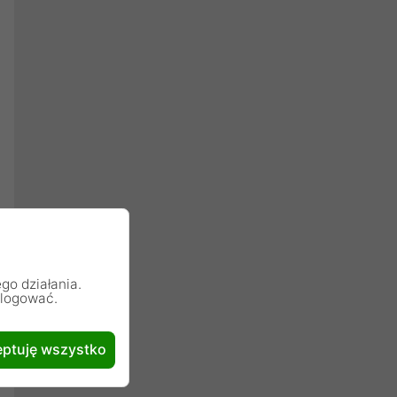
go działania.
alogować.
ptuję wszystko