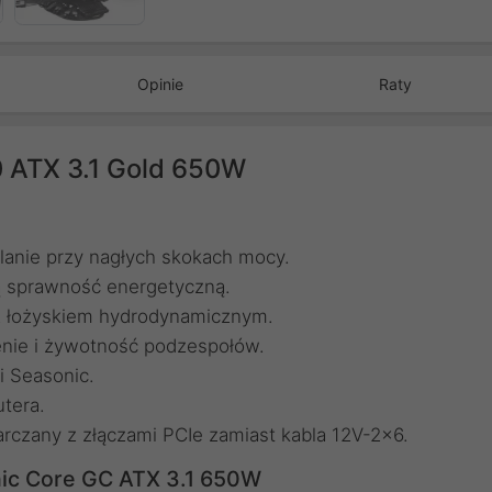
Opinie
Raty
 ATX 3.1 Gold 650W
lanie przy nagłych skokach mocy.
ą sprawność energetyczną.
 z łożyskiem hydrodynamicznym.
nie i żywotność podzespołów.
i Seasonic.
tera.
arczany z złączami PCIe zamiast kabla 12V-2x6.
nic Core GC ATX 3.1 650W