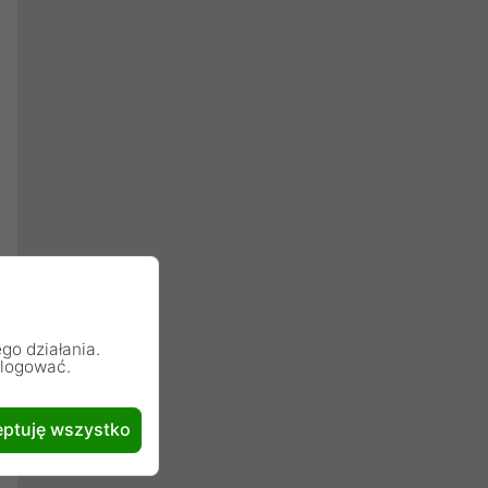
go działania.
alogować.
ptuję wszystko