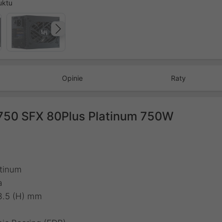
uktu
Następny
Opinie
Raty
750 SFX 80Plus Platinum 750W
atinum
a
3.5 (H) mm