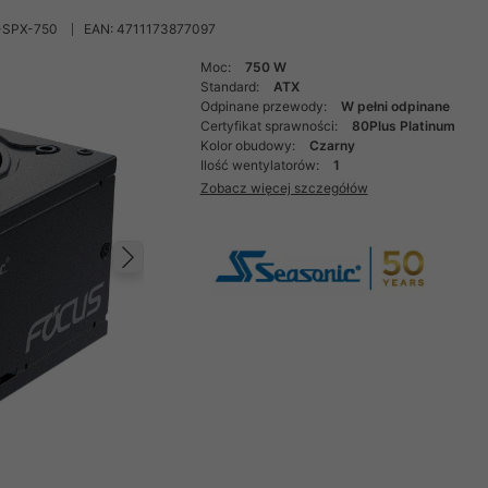
-SPX-750
EAN: 4711173877097
Moc:
750 W
Standard:
ATX
Odpinane przewody:
W pełni odpinane
Certyfikat sprawności:
80Plus Platinum
Kolor obudowy:
Czarny
Ilość wentylatorów:
1
Zobacz więcej szczegółów
Następny