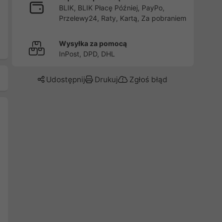
BLIK, BLIK Płacę Później, PayPo,
Przelewy24, Raty, Kartą, Za pobraniem
Wysyłka za pomocą
InPost, DPD, DHL
Udostępnij
Drukuj
Zgłoś błąd