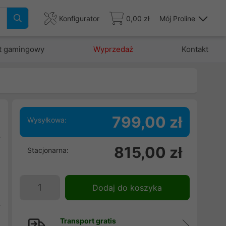
Konfigurator
0,00 zł
Mój Proline
t gamingowy
Wyprzedaż
Kontakt
799,00 zł
Wysyłkowa:
y
815,00 zł
Stacjonarna:
)
w
j
Dodaj do koszyka
z
y
Transport gratis