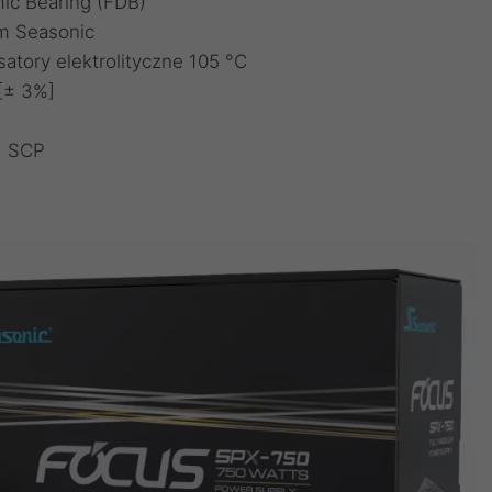
ic Bearing (FDB)
m Seasonic
tory elektrolityczne 105 °C
 [± 3%]
, SCP