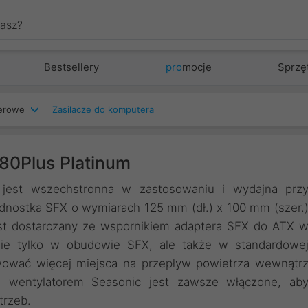
Bestsellery
pro
mocje
Sprzę
terowe
Zasilacze do komputera
80Plus Platinum
jest wszechstronna w zastosowaniu i wydajna prz
ednostka SFX o wymiarach 125 mm (dł.) x 100 mm (szer.
st dostarczany ze wspornikiem adaptera SFX do ATX 
 nie tylko w obudowie SFX, ale także w standardowe
rwować więcej miejsca na przepływ powietrza wewnątr
 wentylatorem Seasonic jest zawsze włączone, ab
trzeb.