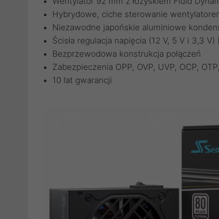
Wentylator 92 mm z łożyskiem Fluid Dynam
Hybrydowe, ciche sterowanie wentylatore
Niezawodne japońskie aluminiowe kondensa
Ścisła regulacja napięcia (12 V, 5 V i 3,3 V)
Bezprzewodowa konstrukcja połączeń
Zabezpieczenia OPP, OVP, UVP, OCP, OTP
10 lat gwarancji