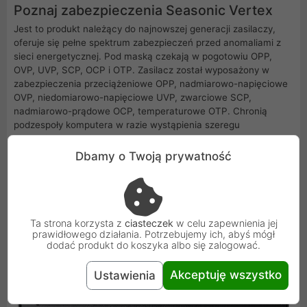
Poznaj zabezpieczenia Seasonic Vertex
Jest to produkt należący do najnowszej generacji zasilaczy,
oferuje się pełne spektrum zabezpieczeń przed anomaliami z
sieci energetycznej. Pod maską czekają w pogotowiu OPP,
OVP, UVP, SCP, OCP i OTP. Zasilacz został wyposażony w
zabezpieczenia przeciążeniowe OPP, nadmiarowo-napięciowe
OVP, niedomiarowo-napięciowe UVP, zwarciowe SCP,
nadmiarowo-prądowe OCP, temperaturowe OTP. Chronią
podzespoły komputera w razie wystąpienia szeregu
nieprzyjemnych zjawisk.
Dbamy o Twoją prywatność
Ta strona korzysta z
ciasteczek
w celu zapewnienia jej
prawidłowego działania. Potrzebujemy ich, abyś mógł
dodać produkt do koszyka albo się zalogować.
Akceptuję wszystko
Ustawienia