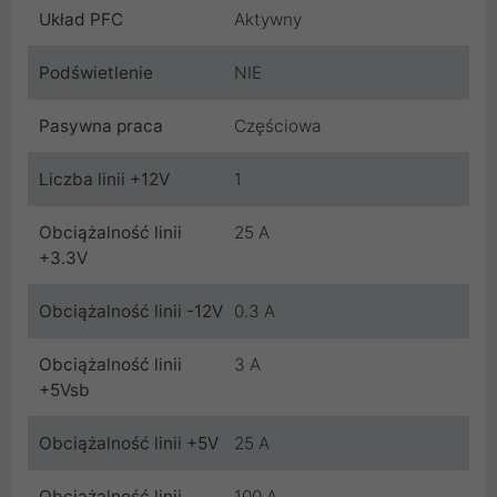
Układ PFC
Aktywny
Podświetlenie
NIE
Pasywna praca
Częściowa
Liczba linii +12V
1
Obciążalność linii
25 A
+3.3V
Obciążalność linii -12V
0.3 A
Obciążalność linii
3 A
+5Vsb
Obciążalność linii +5V
25 A
Obciążalność linii
100 A