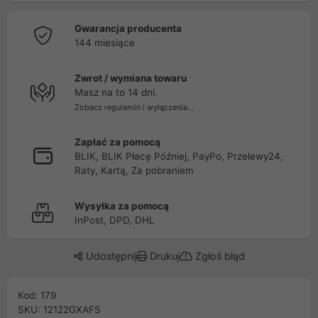
Gwarancja producenta
144 miesiące
Zwrot / wymiana towaru
Masz na to 14 dni.
Zobacz regulamin i wyłączenia...
Zapłać za pomocą
BLIK, BLIK Płacę Później, PayPo, Przelewy24,
Raty, Kartą, Za pobraniem
Wysyłka za pomocą
InPost, DPD, DHL
Udostępnij
Drukuj
Zgłoś błąd
Kod: 179
SKU: 12122GXAFS