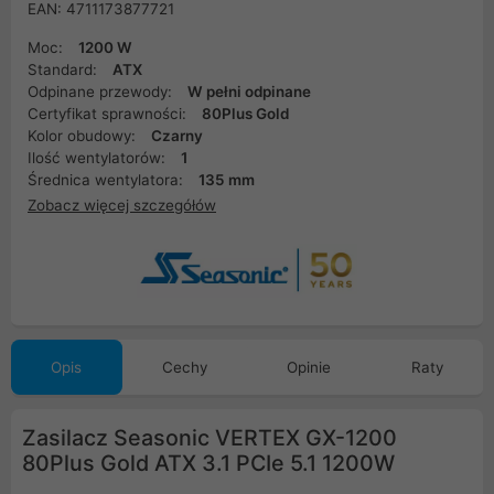
EAN: 4711173877721
Moc:
1200 W
Standard:
ATX
Odpinane przewody:
W pełni odpinane
Certyfikat sprawności:
80Plus Gold
Kolor obudowy:
Czarny
Ilość wentylatorów:
1
Średnica wentylatora:
135 mm
Zobacz więcej szczegółów
Opis
Cechy
Opinie
Raty
Zasilacz Seasonic VERTEX GX-1200
80Plus Gold ATX 3.1 PCIe 5.1 1200W