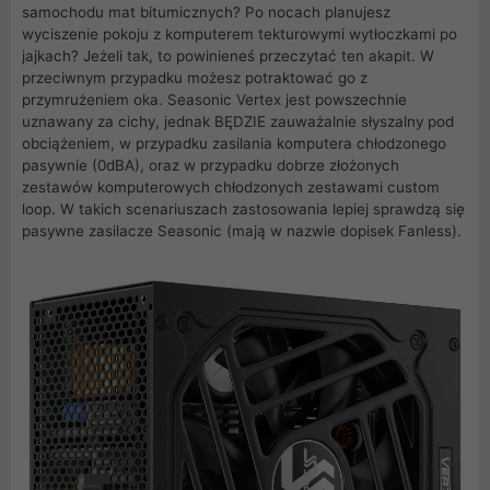
samochodu mat bitumicznych? Po nocach planujesz
wyciszenie pokoju z komputerem tekturowymi wytłoczkami po
jajkach? Jeżeli tak, to powinieneś przeczytać ten akapit. W
przeciwnym przypadku możesz potraktować go z
przymrużeniem oka. Seasonic Vertex jest powszechnie
uznawany za cichy, jednak BĘDZIE zauważalnie słyszalny pod
obciążeniem, w przypadku zasilania komputera chłodzonego
pasywnie (0dBA), oraz w przypadku dobrze złożonych
zestawów komputerowych chłodzonych zestawami custom
loop. W takich scenariuszach zastosowania lepiej sprawdzą się
pasywne zasilacze Seasonic (mają w nazwie dopisek Fanless).