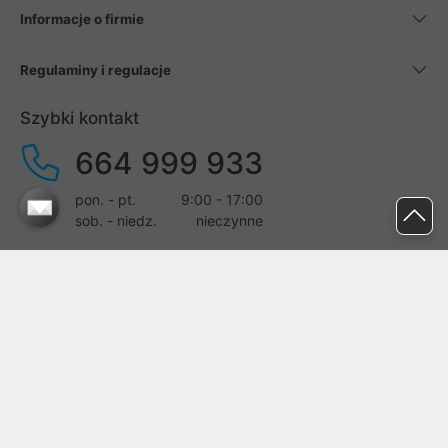
Informacje o firmie
Regulaminy i regulacje
Szybki kontakt
664 999 933
pon. - pt.
9:00 - 17:00
sob. - niedz.
nieczynne
pomoc@proline.pl
Dołącz do nas
Zgłoś błąd na stronie
Proline SA z siedzibą w Mirkowie (55-095), przy ul. Brzozowej 5,
wpisana do rejestru przedsiębiorców Krajowego Rejestru Sądowego