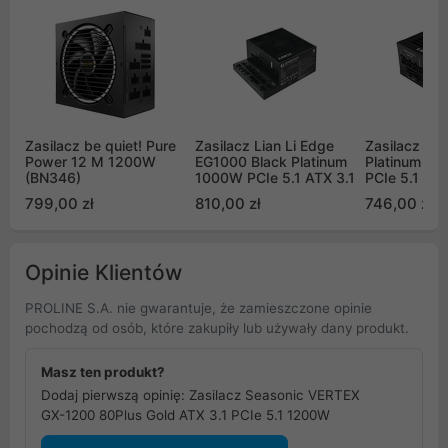
Zasilacz be quiet! Pure
Zasilacz Lian Li Edge
Zasilacz Lia
Power 12 M 1200W
EG1000 Black Platinum
Platinum SF
(BN346)
1000W PCIe 5.1 ATX 3.1
PCIe 5.1 Cz
799,00 zł
810,00 zł
746,00 zł
Opinie Klientów
PROLINE S.A. nie gwarantuje, że zamieszczone opinie
pochodzą od osób, które zakupiły lub używały dany produkt.
Masz ten produkt?
Dodaj pierwszą opinię: Zasilacz Seasonic VERTEX
GX-1200 80Plus Gold ATX 3.1 PCIe 5.1 1200W