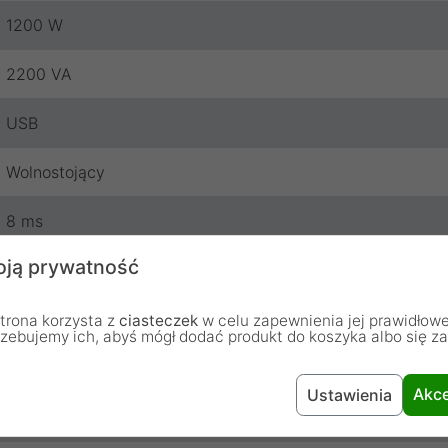
1200 W
2200 VA
USB
Wolnostojący
8 ms
ją prywatność
10.2 kg
365 x 139 x 195 mm
trona korzysta z
ciasteczek
w celu zapewnienia jej prawidłowe
rzebujemy ich, abyś mógł dodać produkt do koszyka albo się z
9 Ah
Akce
Ustawienia
Sinusoida modyfikowana