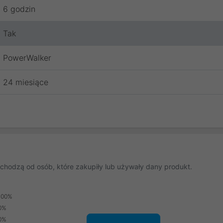
6 godzin
Tak
PowerWalker
24 miesiące
chodzą od osób, które zakupiły lub używały dany produkt.
100%
0%
0%