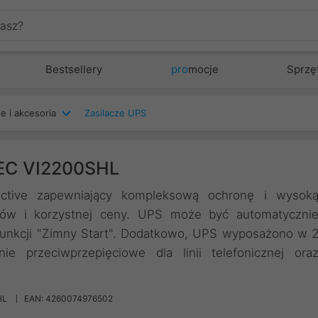
Bestsellery
pro
mocje
Sprzę
e i akcesoria
Zasilacze UPS
IEC VI2200SHL
ctive zapewniający kompleksową ochronę i wysok
rów i korzystnej ceny. UPS może być automatyczni
 funkcji "Zimny Start". Dodatkowo, UPS wyposażono w 
ie przeciwprzepięciowe dla linii telefonicznej ora
HL
EAN: 4260074976502