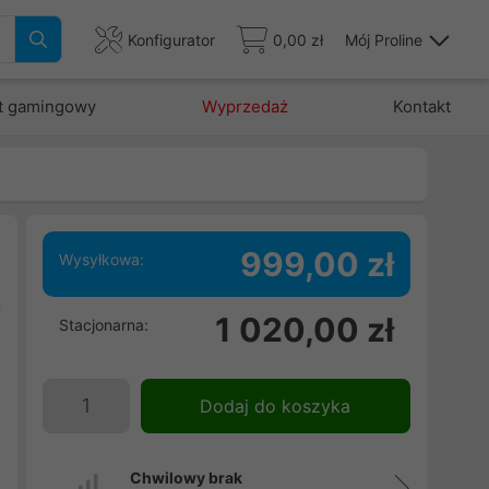
Konfigurator
0,00 zł
Mój Proline
t gamingowy
Wyprzedaż
Kontakt
999,00 zł
Wysyłkowa:
ą
1 020,00 zł
Stacjonarna:
e
2
z
Dodaj do koszyka
Chwilowy brak