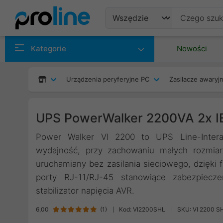
Produkty
Kategorie
Nowości
Producenci
Urządzenia peryferyjne PC
Zasilacze awaryjn
Kategorie
UPS PowerWalker 2200VA 2x 
Power Walker VI 2200 to UPS Line-Intera
wydajność, przy zachowaniu małych rozmia
uruchamiany bez zasilania sieciowego, dzięki
porty RJ-11/RJ-45 stanowiące zabezpieczen
stabilizator napięcia AVR.
6,00
(
1
)
Kod: VI2200SHL
SKU: VI 2200 S