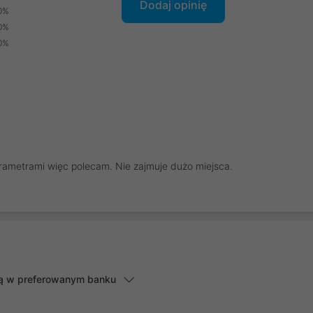
Dodaj opinię
0%
0%
0%
arametrami więc polecam. Nie zajmuje dużo miejsca.
lną w preferowanym banku