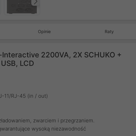
Następny
Opinie
Raty
e-Interactive 2200VA, 2X SCHUKO +
 USB, LCD
-11/RJ-45 (in / out)
zładowaniem, zwarciem i przegrzaniem.
gwarantujące wysoką niezawodność