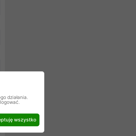
go działania.
alogować.
ptuję wszystko