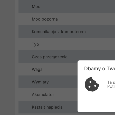
Moc
Moc pozorna
Komunikacja z komputerem
Typ
Czas przełączenia
Dbamy o Two
Waga
Wymiary
Ta s
Pot
Akumulator
Kształt napięcia