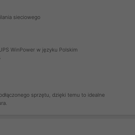
ilania sieciowego
UPS WinPower w języku Polskim
5
podłączonego sprzętu, dzięki temu to idealne
ra.