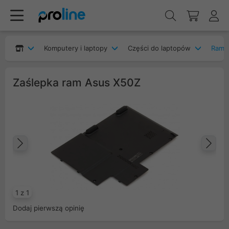
Komputery i laptopy
Części do laptopów
Ramki
Zaślepka ram Asus X50Z
Poprzedni
Na
1 z 1
Dodaj pierwszą opinię