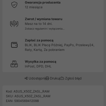
Gwarancja producenta
12 miesiące
Zwrot / wymiana towaru
Masz na to 14 dni.
Zobacz regulamin i wyłączenia...
Zapłać za pomocą
BLIK, BLIK Płacę Później, PayPo, Przelewy24,
Raty, Kartą, Za pobraniem
Wysyłka za pomocą
InPost, DPD, DHL
Udostępnij
Drukuj
Zgłoś błąd
Kod: ASUS_X50Z_ZASL_RAM
SKU: ASUS_X50Z_ZASL_RAM
EAN: 5904569412098