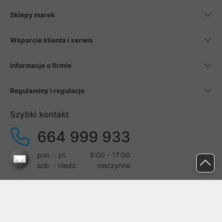
Sklepy marek
Wsparcie klienta i serwis
Informacje o firmie
Regulaminy i regulacje
Szybki kontakt
664 999 933
pon. - pt.
9:00 - 17:00
sob. - niedz.
nieczynne
pomoc@proline.pl
Dołącz do nas