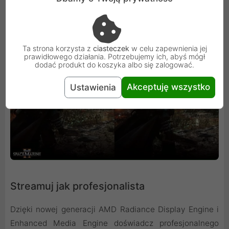
poziom immersji, jednocześnie zwiększając liczbę klatek
na sekundę w obsługiwanych tytułach.
Ta strona korzysta z
ciasteczek
w celu zapewnienia jej
prawidłowego działania. Potrzebujemy ich, abyś mógł
dodać produkt do koszyka albo się zalogować.
Akceptuję wszystko
Ustawienia
Streamuj jak profesjonalista
Dzięki nowej generacji AMD Radiance Display Engine i
Enhanced Media Engine doświadcz profesjonalnego