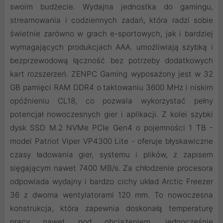
swoim budżecie. Wydajna jednostka do gamingu,
streamowania i codziennych zadań, która radzi sobie
świetnie zarówno w grach e-sportowych, jak i bardziej
wymagających produkcjach AAA. umożliwiają szybką i
bezprzewodową łączność bez potrzeby dodatkowych
kart rozszerzeń. ZENPC Gaming wyposażony jest w 32
GB pamięci RAM DDR4 o taktowaniu 3600 MHz i niskim
opóźnieniu CL18, co pozwala wykorzystać pełny
potencjał nowoczesnych gier i aplikacji. Z kolei szybki
dysk SSD M.2 NVMe PCIe Gen4 o pojemności 1 TB -
model Patriot Viper VP4300 Lite - oferuje błyskawiczne
czasy ładowania gier, systemu i plików, z zapisem
sięgającym nawet 7400 MB/s. Za chłodzenie procesora
odpowiada wydajny i bardzo cichy układ Arctic Freezer
36 z dwoma wentylatorami 120 mm. To nowoczesna
konstrukcja, która zapewnia doskonałą temperaturę
pracy nawet pod obciążeniem, jednocześnie