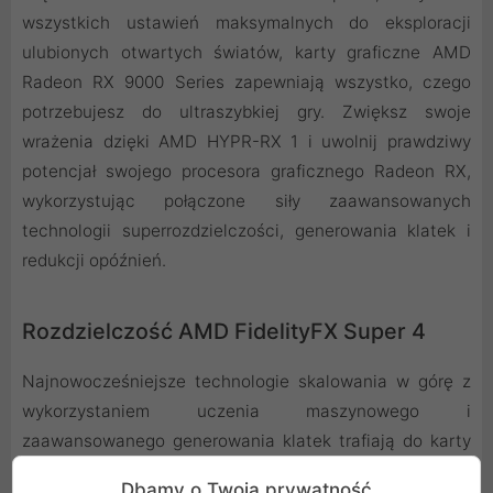
wszystkich ustawień maksymalnych do eksploracji
ulubionych otwartych światów, karty graficzne AMD
Radeon RX 9000 Series zapewniają wszystko, czego
potrzebujesz do ultraszybkiej gry. Zwiększ swoje
wrażenia dzięki AMD HYPR-RX 1 i uwolnij prawdziwy
potencjał swojego procesora graficznego Radeon RX,
wykorzystując połączone siły zaawansowanych
technologii superrozdzielczości, generowania klatek i
redukcji opóźnień.
Rozdzielczość AMD FidelityFX Super 4
Najnowocześniejsze technologie skalowania w górę z
wykorzystaniem uczenia maszynowego i
zaawansowanego generowania klatek trafiają do karty
AMD FidelityFX Super Resolution 4 2. Odkryj nowy
Dbamy o Twoją prywatność