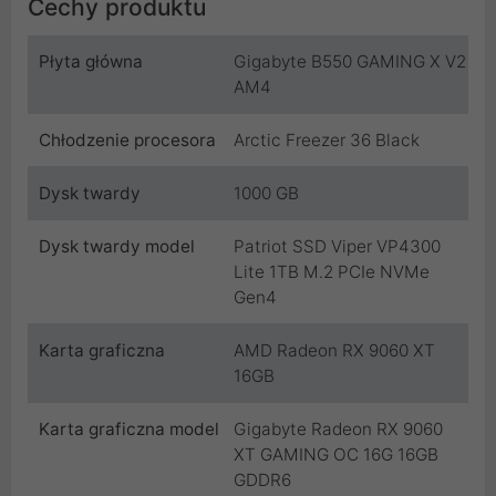
Cechy produktu
Płyta główna
Gigabyte B550 GAMING X V2
AM4
Chłodzenie procesora
Arctic Freezer 36 Black
Dysk twardy
1000 GB
Dysk twardy model
Patriot SSD Viper VP4300
Lite 1TB M.2 PCIe NVMe
Gen4
Karta graficzna
AMD Radeon RX 9060 XT
16GB
Karta graficzna model
Gigabyte Radeon RX 9060
XT GAMING OC 16G 16GB
GDDR6