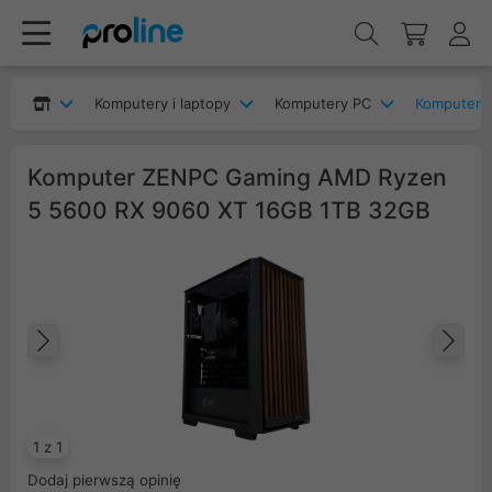
Komputery i laptopy
Komputery PC
Komputery
Komputer ZENPC Gaming AMD Ryzen
5 5600 RX 9060 XT 16GB 1TB 32GB
Poprzedni
Na
1 z 1
Dodaj pierwszą opinię