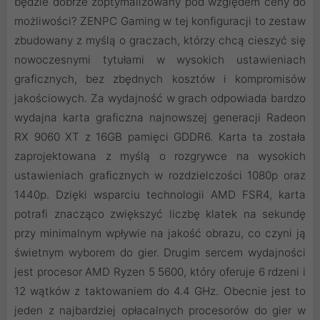
będzie dobrze zoptymalizowany pod względem ceny do
możliwości? ZENPC Gaming w tej konfiguracji to zestaw
zbudowany z myślą o graczach, którzy chcą cieszyć się
nowoczesnymi tytułami w wysokich ustawieniach
graficznych, bez zbędnych kosztów i kompromisów
jakościowych. Za wydajność w grach odpowiada bardzo
wydajna karta graficzna najnowszej generacji Radeon
RX 9060 XT z 16GB pamięci GDDR6. Karta ta została
zaprojektowana z myślą o rozgrywce na wysokich
ustawieniach graficznych w rozdzielczości 1080p oraz
1440p. Dzięki wsparciu technologii AMD FSR4, karta
potrafi znacząco zwiększyć liczbę klatek na sekundę
przy minimalnym wpływie na jakość obrazu, co czyni ją
świetnym wyborem do gier. Drugim sercem wydajności
jest procesor AMD Ryzen 5 5600, który oferuje 6 rdzeni i
12 wątków z taktowaniem do 4.4 GHz. Obecnie jest to
jeden z najbardziej opłacalnych procesorów do gier w