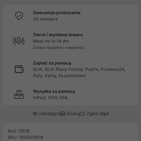
Gwarancja producenta
36 miesiące
Zwrot / wymiana towaru
Masz na to 14 dni.
Zobacz regulamin i wyłączenia...
Zapłać za pomocą
BLIK, BLIK Płacę Później, PayPo, Przelewy24,
Raty, Kartą, Za pobraniem
Wysyłka za pomocą
InPost, DPD, DHL
Udostępnij
Drukuj
Zgłoś błąd
Kod: 12618
SKU: 0000012618