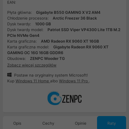
EAN:
Płyta główna:
Gigabyte B550 GAMING X V2 AM4
Chłodzenie procesora:
Arctic Freezer 36 Black
Dysk twardy:
1000 GB
Dysk twardy model:
Patriot SSD Viper VP4300 Lite 1TB M.2
PCIe NVMe Gen4
Karta graficzna:
AMD Radeon RX 9060 XT 16GB
Karta graficzna model:
Gigabyte Radeon RX 9060 XT
GAMING OC 16G 16GB GDDR6
Obudowa:
ZENPC Wooder TG
Zobacz więcej szczegółów
Postaw na oryginalny system Microsoft!
Kup
Windows 11 Home
albo
Windows 11 Pro
.
Opis
Cechy
Opinie
Raty