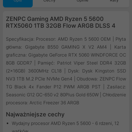
Opis
Cechy
Opinie
Raty
ZENPC Gaming AMD Ryzen 5 5600
RTX5060 1TB 32GB Flow ARGB DLSS 4
Specyfikacja: Procesor: AMD Ryzen 5 5600 OEM | Płyta
główna: Gigabyte B550 GAMING X V2 AM4 | Karta
graficzna: Gigabyte GeForce RTX 5060 WINDFORCE OC
8GB GDDR7 | Pamięć: Patriot Viper Steel DDR4 32GB
(2x16GB) 3600MHz CL18 | Dysk: Dysk Kingston SSD
NV3 1TB M.2 PCIe NVMe Gen4 | Obudowa: ZENPC Flow
TG Black 4x Fander P12 PWM ARGB PST | Zasilacz:
Seasonic G12 GC-650 v2 80Plus Gold 650W | Chłodzenie
procesora: Arctic Freezer 36 ARGB
Najważniejsze cechy
Wydajny procesor AMD Ryzen 5 5600 - 6 rdzeni, 12
wątków