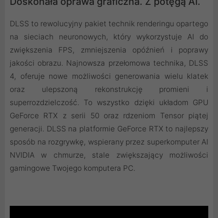
Doskonała oprawa graficzna. Z potęgą AI.
DLSS to rewolucyjny pakiet technik renderingu opartego
na sieciach neuronowych, który wykorzystuje AI do
zwiększenia FPS, zmniejszenia opóźnień i poprawy
jakości obrazu. ‌Najnowsza przełomowa technika, DLSS
4, oferuje nowe możliwości generowania wielu klatek
oraz ulepszoną rekonstrukcję promieni i
superrozdzielczość. To wszystko dzięki układom GPU
GeForce RTX z serii 50 oraz rdzeniom Tensor piątej
generacji. DLSS na platformie GeForce RTX to najlepszy
sposób na rozgrywkę, wspierany przez superkomputer AI
NVIDIA w chmurze, stale zwiększający możliwości
gamingowe Twojego komputera PC.