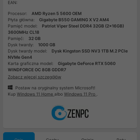
EAN:
Procesor:
AMD Ryzen 5 5600 OEM
Płyta główna:
Gigabyte B550 GAMING X V2 AM4
Pamięć model:
Patriot Viper Steel DDR4 32GB (2x16GB)
3600MHz CL18
Pamięć:
32 GB
Dysk twardy:
1000 GB
Dysk twardy model:
Dysk Kingston SSD NV3 1TB M.2 PCIe
NVMe Gen4
Karta graficzna model:
Gigabyte GeForce RTX 5060
WINDFORCE OC 8GB GDDR7
Zobacz więcej szczegółów
Postaw na oryginalny system Microsoft!
Kup
Windows 11 Home
albo
Windows 11 Pro
.