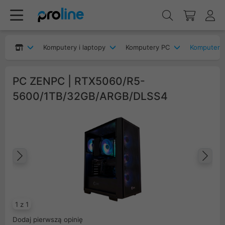
Komputery i laptopy
Komputery PC
Komputery
PC ZENPC | RTX5060/R5-
5600/1TB/32GB/ARGB/DLSS4
Poprzedni
Na
1 z 1
Dodaj pierwszą opinię