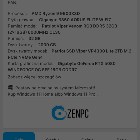
EAN:
Procesor:
AMD Ryzen 9 9900X3D
Płyta główna:
Gigabyte B850 AORUS ELITE WIFI7
Pamięć model:
Patriot Viper Venom RGB DDR5 32GB
(2x16GB) 6000MHz CL30
Pamięć:
32 GB
Dysk twardy:
2000 GB
Dysk twardy model:
Patriot SSD Viper VP4300 Lite 2TB M.2
PCIe NVMe Gen4
Karta graficzna model:
Gigabyte GeForce RTX 5080
WINDFORCE OC SFF 16GB GDDR7
Zobacz więcej szczegółów
Postaw na oryginalny system Microsoft!
Kup
Windows 11 Home
albo
Windows 11 Pro
.