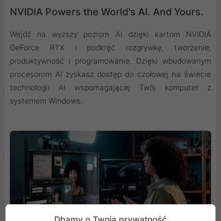
NVIDIA Powers the World's AI. And Yours.
Wejdź na wyższy poziom AI dzięki kartom NVIDIA
GeForce RTX i podkręć rozgrywkę, tworzenie,
produktywność i programowanie. Dzięki wbudowanym
procesorom AI zyskasz dostęp do czołowej na świecie
technologii AI wspomagającej Twój komputer z
systemem Windows.
Dbamy o Twoją prywatność