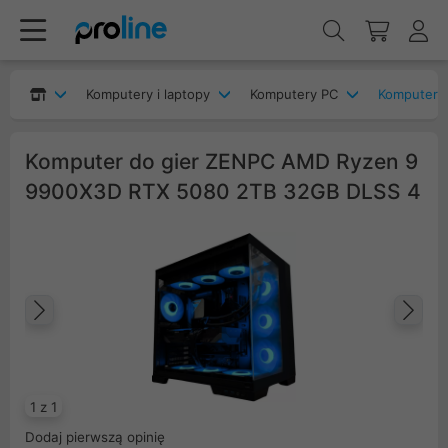
Komputery i laptopy
Komputery PC
Komputery
Komputer do gier ZENPC AMD Ryzen 9
9900X3D RTX 5080 2TB 32GB DLSS 4
Poprzedni
Na
1 z 1
Dodaj pierwszą opinię