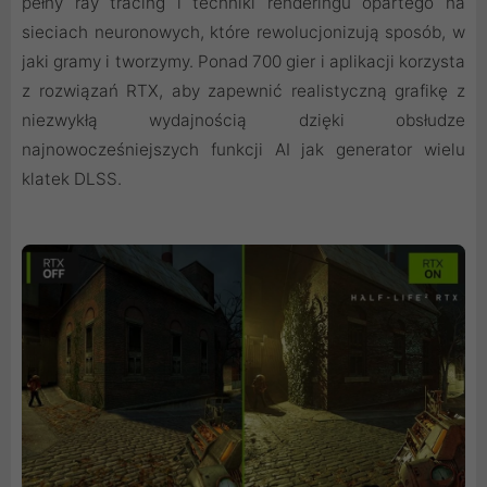
pełny ray tracing i techniki renderingu opartego na
sieciach neuronowych, które rewolucjonizują sposób, w
jaki gramy i tworzymy. Ponad 700 gier i aplikacji korzysta
z rozwiązań RTX, aby zapewnić realistyczną grafikę z
niezwykłą wydajnością dzięki obsłudze
najnowocześniejszych funkcji AI jak generator wielu
klatek DLSS.