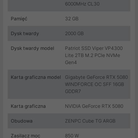
6000MHz CL30
Pamięć
32 GB
Dysk twardy
2000 GB
Dysk twardy model
Patriot SSD Viper VP4300
Lite 2TB M.2 PCIe NVMe
Gen4
Karta graficzna model
Gigabyte GeForce RTX 5080
WINDFORCE OC SFF 16GB
GDDR7
Karta graficzna
NVIDIA GeForce RTX 5080
Obudowa
ZENPC Cube TG ARGB
Zasilacz moc
850 W