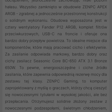
obciążeniem, jednocześnie zachowując niski poziom
hałasu. Wszystko zamknięto w obudowie ZENPC APEX
ARGB - zgrabnej a jednocześnie przestronnej konstrukcji
o solidnym wykonaniu. Obudowa wyposażona jest w
cztery wentylatory Fander P12 ARGB, komplet filtrów
przeciwkurzowych, USB-C na froncie i oferuje ona
bardzo dobry przepływ powietrza. To idealne miejsce dla
komponentów, które mają pracować cicho i efektywnie.
Za zasilanie odpowiada markowy, bardzo dobry oraz
cichy zasilacz Seasonic Core BC-650 ATX 3.1 Bronze
650W. To pewne, energooszczędne i ciche źródło
zasilania, które zapewnia odpowiednią rezerwę mocy dla
zestawu tej klasy. ZENPC Gaming, to komputer
zaprojektowany z myślą o graczach, którzy chcą cieszyć
się nowoczesnymi tytułami w wysokiej jakości, ale bez
przepłacania. Otrzymujesz solidnie złożony zestaw z
nowoczesnymi podzespołami, świetnym chłodzeniem,