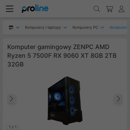
Komputery i laptopy
Komputery PC
Komputery
Komputer gamingowy ZENPC AMD
Ryzen 5 7500F RX 9060 XT 8GB 2TB
32GB
Poprzedni
Na
1 z 1