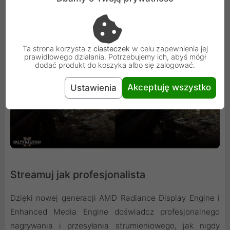
na sekundę w obsługiwanych tytułach.
Ta strona korzysta z
ciasteczek
w celu zapewnienia jej
prawidłowego działania. Potrzebujemy ich, abyś mógł
dodać produkt do koszyka albo się zalogować.
Akceptuję wszystko
Ustawienia
Streamuj jak profesjonalista
Dzięki nowej generacji AMD Radiance Display Engine i
Enhanced Media Engine doświadcz profesjonalnego
nagrywania i przesyłania strumieniowego, jak nigdy