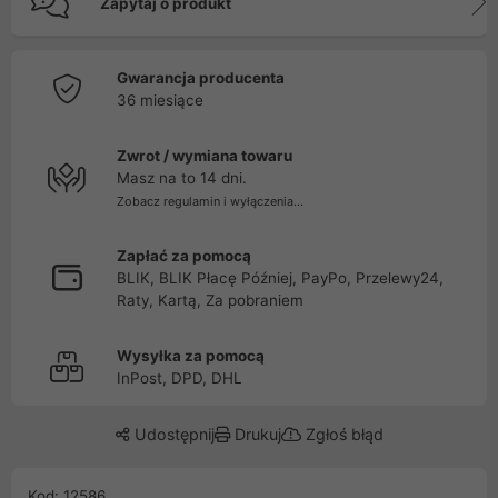
Zapytaj o produkt
Gwarancja producenta
36 miesiące
Zwrot / wymiana towaru
Masz na to 14 dni.
Zobacz regulamin i wyłączenia...
Zapłać za pomocą
BLIK, BLIK Płacę Później, PayPo, Przelewy24,
Raty, Kartą, Za pobraniem
Wysyłka za pomocą
InPost, DPD, DHL
Udostępnij
Drukuj
Zgłoś błąd
Kod: 12586