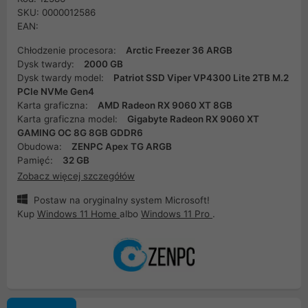
SKU: 0000012586
EAN:
Chłodzenie procesora:
Arctic Freezer 36 ARGB
Dysk twardy:
2000 GB
Dysk twardy model:
Patriot SSD Viper VP4300 Lite 2TB M.2
PCIe NVMe Gen4
Karta graficzna:
AMD Radeon RX 9060 XT 8GB
Karta graficzna model:
Gigabyte Radeon RX 9060 XT
GAMING OC 8G 8GB GDDR6
Obudowa:
ZENPC Apex TG ARGB
Pamięć:
32 GB
Zobacz więcej szczegółów
Postaw na oryginalny system Microsoft!
Kup
Windows 11 Home
albo
Windows 11 Pro
.