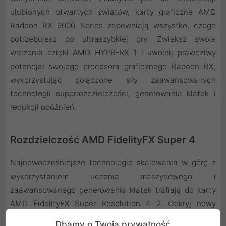
ulubionych otwartych światów, karty graficzne AMD
Radeon RX 9000 Series zapewniają wszystko, czego
potrzebujesz do ultraszybkiej gry. Zwiększ swoje
wrażenia dzięki AMD HYPR-RX 1 i uwolnij prawdziwy
potencjał swojego procesora graficznego Radeon RX,
wykorzystując połączone siły zaawansowanych
technologii superrozdzielczości, generowania klatek i
redukcji opóźnień.
Rozdzielczość AMD FidelityFX Super 4
Najnowocześniejsze technologie skalowania w górę z
wykorzystaniem uczenia maszynowego i
zaawansowanego generowania klatek trafiają do karty
AMD FidelityFX Super Resolution 4 2. Odkryj nowy
poziom immersji, jednocześnie zwiększając liczbę klatek
Dbamy o Twoją prywatność