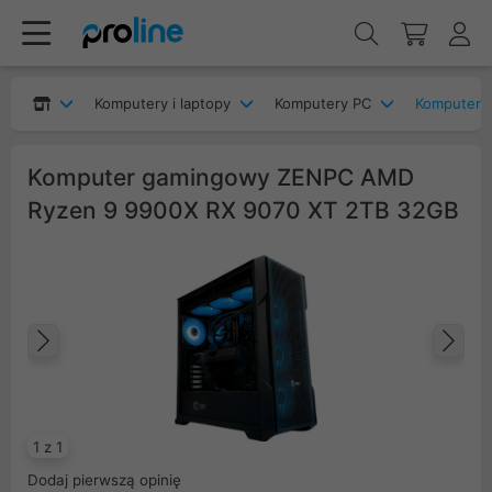
Komputery i laptopy
Komputery PC
Komputery
Komputer gamingowy ZENPC AMD
Ryzen 9 9900X RX 9070 XT 2TB 32GB
Poprzedni
Na
1 z 1
Dodaj pierwszą opinię