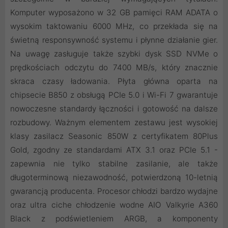
Komputer wyposażono w 32 GB pamięci RAM ADATA o
wysokim taktowaniu 6000 MHz, co przekłada się na
świetną responsywność systemu i płynne działanie gier.
Na uwagę zasługuje także szybki dysk SSD NVMe o
prędkościach odczytu do 7400 MB/s, który znacznie
skraca czasy ładowania. Płyta główna oparta na
chipsecie B850 z obsługą PCIe 5.0 i Wi-Fi 7 gwarantuje
nowoczesne standardy łączności i gotowość na dalsze
rozbudowy. Ważnym elementem zestawu jest wysokiej
klasy zasilacz Seasonic 850W z certyfikatem 80Plus
Gold, zgodny ze standardami ATX 3.1 oraz PCIe 5.1 -
zapewnia nie tylko stabilne zasilanie, ale także
długoterminową niezawodność, potwierdzoną 10-letnią
gwarancją producenta. Procesor chłodzi bardzo wydajne
oraz ultra ciche chłodzenie wodne AIO Valkyrie A360
Black z podświetleniem ARGB, a komponenty