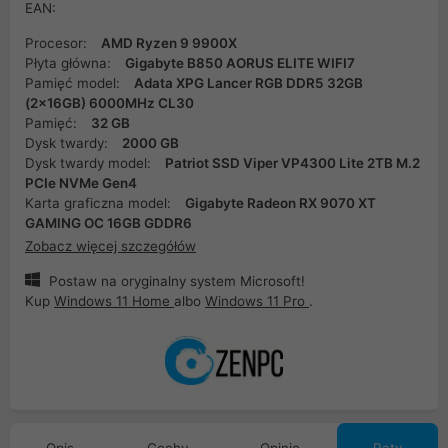
EAN:
Procesor:
AMD Ryzen 9 9900X
Płyta główna:
Gigabyte B850 AORUS ELITE WIFI7
Pamięć model:
Adata XPG Lancer RGB DDR5 32GB
(2x16GB) 6000MHz CL30
Pamięć:
32 GB
Dysk twardy:
2000 GB
Dysk twardy model:
Patriot SSD Viper VP4300 Lite 2TB M.2
PCIe NVMe Gen4
Karta graficzna model:
Gigabyte Radeon RX 9070 XT
GAMING OC 16GB GDDR6
Zobacz więcej szczegółów
Postaw na oryginalny system Microsoft!
Kup
Windows 11 Home
albo
Windows 11 Pro
.