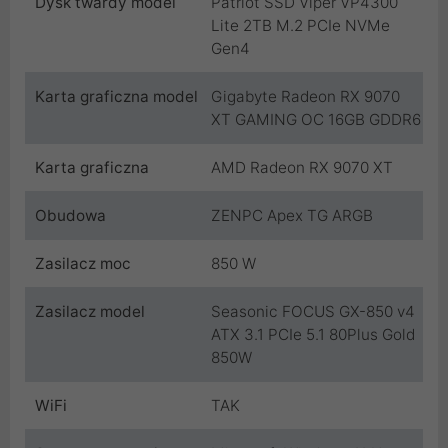
Dysk twardy model
Patriot SSD Viper VP4300
Lite 2TB M.2 PCIe NVMe
Gen4
Karta graficzna model
Gigabyte Radeon RX 9070
XT GAMING OC 16GB GDDR6
Karta graficzna
AMD Radeon RX 9070 XT
Obudowa
ZENPC Apex TG ARGB
Zasilacz moc
850 W
Zasilacz model
Seasonic FOCUS GX-850 v4
ATX 3.1 PCIe 5.1 80Plus Gold
850W
WiFi
TAK