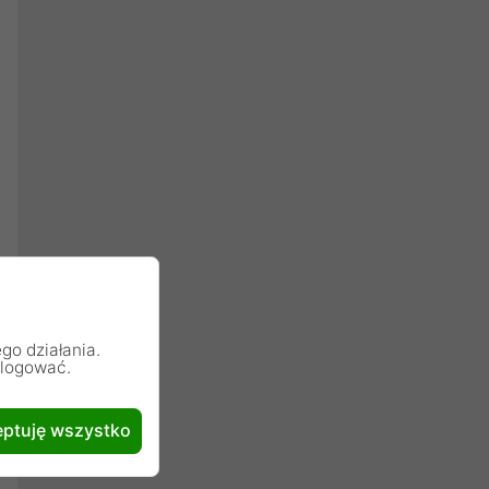
go działania.
alogować.
ptuję wszystko