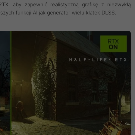
 RTX, aby zapewnić realistyczną grafikę z niezwykłą
zych funkcji AI jak generator wielu klatek DLSS.