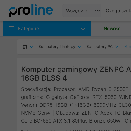
Produkty
Kategorie
Nowości
Producenci
Komputery i laptopy
Komputery PC
Kom
Kategorie
Komputer gamingowy ZENPC A
16GB DLSS 4
Specyfikacja: Procesor: AMD Ryzen 5 7500F
graficzna: Gigabyte GeForce RTX 5060 WI
Venom DDR5 16GB (1x16GB) 6000MHz CL30 | 
NVMe Gen4 | Obudowa: ZENPC Apex TG Black
Core BC-650 ATX 3.1 80Plus Bronze 650W | Chł