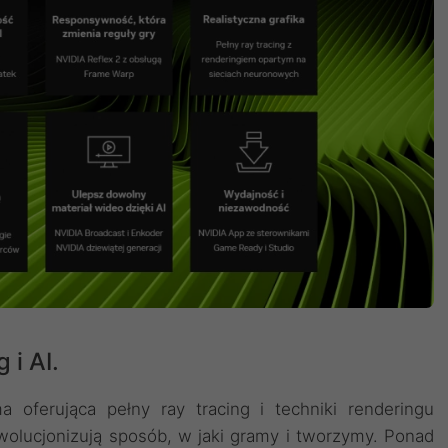
 i AI.
 oferująca pełny ray tracing i techniki renderingu
wolucjonizują sposób, w jaki gramy i tworzymy. Ponad