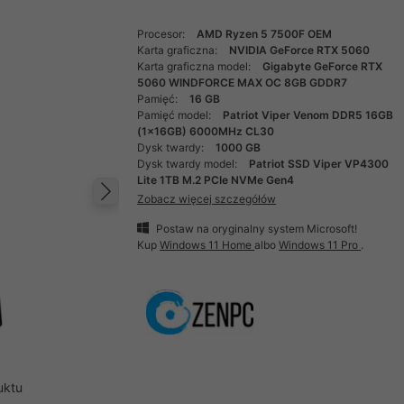
Procesor:
AMD Ryzen 5 7500F OEM
Karta graficzna:
NVIDIA GeForce RTX 5060
Karta graficzna model:
Gigabyte GeForce RTX
5060 WINDFORCE MAX OC 8GB GDDR7
Pamięć:
16 GB
Pamięć model:
Patriot Viper Venom DDR5 16GB
(1x16GB) 6000MHz CL30
Dysk twardy:
1000 GB
Dysk twardy model:
Patriot SSD Viper VP4300
Lite 1TB M.2 PCIe NVMe Gen4
Zobacz więcej szczegółów
Następny
Postaw na oryginalny system Microsoft!
Kup
Windows 11 Home
albo
Windows 11 Pro
.
uktu