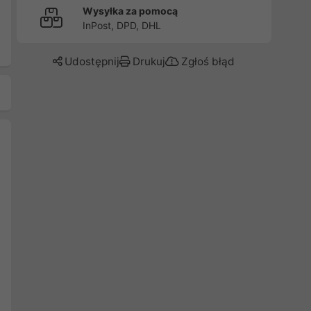
Wysyłka za pomocą
InPost, DPD, DHL
Udostępnij
Drukuj
Zgłoś błąd