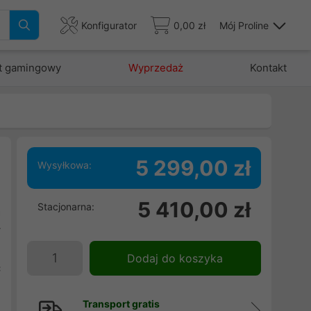
Konfigurator
0,00 zł
Mój Proline
t gamingowy
Wyprzedaż
Kontakt
5 299,00 zł
Wysyłkowa:
5 410,00 zł
Stacjonarna:
a
r
e
Dodaj do koszyka
c
Transport gratis