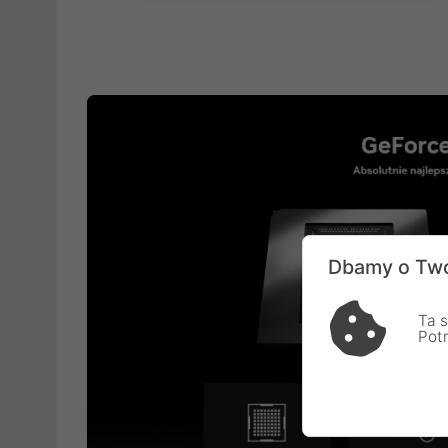
Dbamy o Two
Ta s
Pot