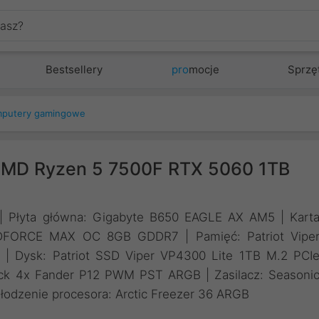
Bestsellery
pro
mocje
Sprzę
putery gamingowe
MD Ryzen 5 7500F RTX 5060 1TB
 | Płyta główna: Gigabyte B650 EAGLE AX AM5 | Kart
NDFORCE MAX OC 8GB GDDR7 | Pamięć: Patriot Vipe
Dysk: Patriot SSD Viper VP4300 Lite 1TB M.2 PCI
 4x Fander P12 PWM PST ARGB | Zasilacz: Seasoni
odzenie procesora: Arctic Freezer 36 ARGB