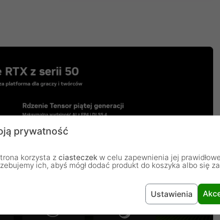
ją prywatność
trona korzysta z
ciasteczek
w celu zapewnienia jej prawidłowe
rzebujemy ich, abyś mógł dodać produkt do koszyka albo się z
Akce
Ustawienia