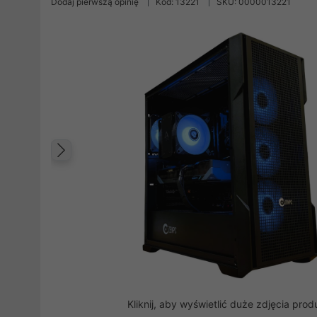
Dodaj pierwszą opinię
Kod: 13221
SKU: 0000013221
Poprzedni
Kliknij, aby wyświetlić duże zdjęcia prod