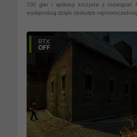
700 gier i aplikacji korzysta z rozwiązań
wydajnością dzięki obsłudze najnowocześniejs