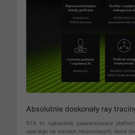
Absolutnie doskonały ray tracing
RTX to najbardziej zaawansowana platforma
opartego na sieciach neuronowych, które re