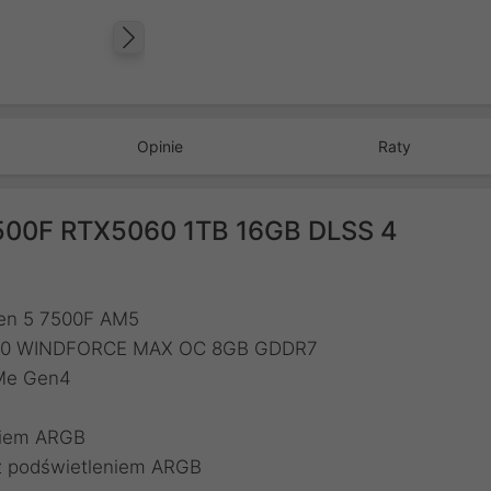
Następny
Opinie
Raty
500F RTX5060 1TB 16GB DLSS 4
zen 5 7500F AM5
 5060 WINDFORCE MAX OC 8GB GDDR7
VMe Gen4
niem ARGB
 z podświetleniem ARGB