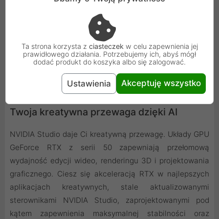
Ta strona korzysta z
ciasteczek
w celu zapewnienia jej
prawidłowego działania. Potrzebujemy ich, abyś mógł
dodać produkt do koszyka albo się zalogować.
Akceptuję wszystko
Ustawienia
Twoja kreatywna przewaga dzięki AI
NVIDIA Studio daje Ci kreatywną przewagę. Układy GPU
GeForce RTX z serii 50 zapewniają przełomową
wydajność edycji wideo, renderingu 3D i projektowania
graficznego. Ciesz się akceleracją RTX w najlepszych
aplikacjach kreatywnych, stale aktualizowanymi
sterownikami NVIDIA Studio, zaprojektowanymi pod
kątem zapewnienia maksymalnej stabilności oraz