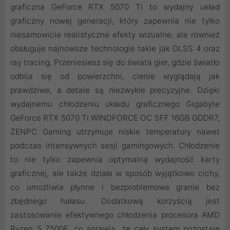
graficzna GeForce RTX 5070 Ti to wydajny układ
graficzny nowej generacji, który zapewnia nie tylko
niesamowicie realistyczne efekty wizualne, ale również
obsługuje najnowsze technologie takie jak DLSS 4 oraz
ray tracing. Przeniesiesz się do świata gier, gdzie światło
odbija się od powierzchni, cienie wyglądają jak
prawdziwe, a detale są niezwykle precyzyjne. Dzięki
wydajnemu chłodzeniu układu graficznego Gigabyte
GeForce RTX 5070 Ti WINDFORCE OC SFF 16GB GDDR7,
ZENPC Gaming utrzymuje niskie temperatury nawet
podczas intensywnych sesji gamingowych. Chłodzenie
to nie tylko zapewnia optymalną wydajność karty
graficznej, ale także działa w sposób wyjątkowo cichy,
co umożliwia płynne i bezproblemowe granie bez
zbędnego hałasu. Dodatkową korzyścią jest
zastosowanie efektywnego chłodzenia procesora AMD
Ryzen 5 7500F, co sprawia, że cały system pozostaje