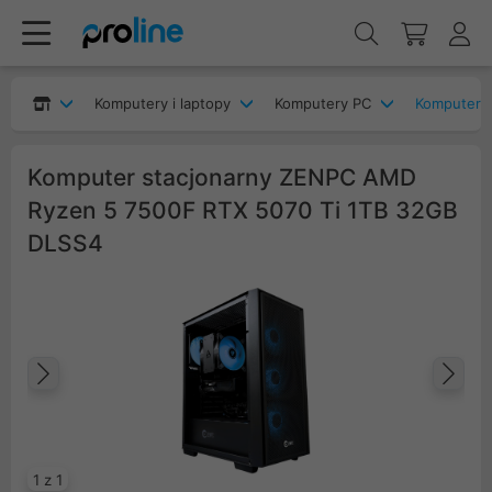
Komputery i laptopy
Komputery PC
Komputery
Komputer stacjonarny ZENPC AMD
Ryzen 5 7500F RTX 5070 Ti 1TB 32GB
DLSS4
Poprzedni
Na
1 z 1