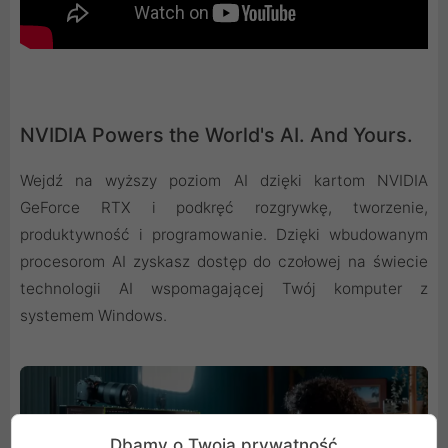
NVIDIA Powers the World's AI. And Yours.
Wejdź na wyższy poziom AI dzięki kartom NVIDIA
GeForce RTX i podkręć rozgrywkę, tworzenie,
produktywność i programowanie. Dzięki wbudowanym
procesorom AI zyskasz dostęp do czołowej na świecie
technologii AI wspomagającej Twój komputer z
systemem Windows.
Dbamy o Twoją prywatność