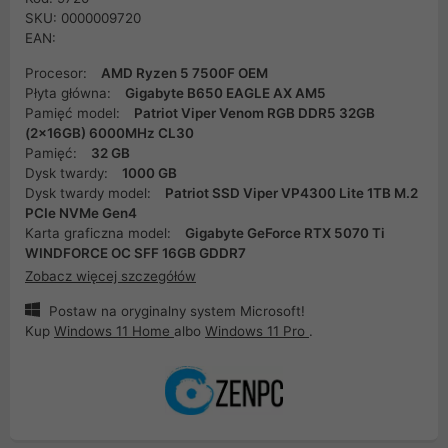
SKU: 0000009720
EAN:
Procesor:
AMD Ryzen 5 7500F OEM
Płyta główna:
Gigabyte B650 EAGLE AX AM5
Pamięć model:
Patriot Viper Venom RGB DDR5 32GB
(2x16GB) 6000MHz CL30
Pamięć:
32 GB
Dysk twardy:
1000 GB
Dysk twardy model:
Patriot SSD Viper VP4300 Lite 1TB M.2
PCIe NVMe Gen4
Karta graficzna model:
Gigabyte GeForce RTX 5070 Ti
WINDFORCE OC SFF 16GB GDDR7
Zobacz więcej szczegółów
Postaw na oryginalny system Microsoft!
Kup
Windows 11 Home
albo
Windows 11 Pro
.