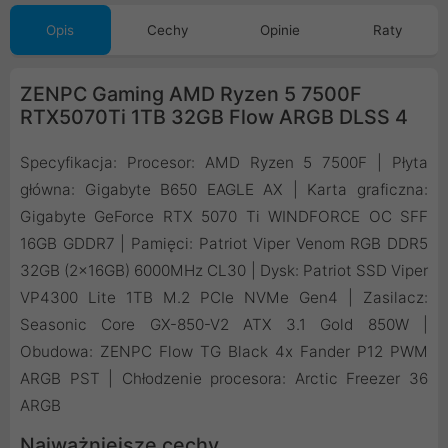
Opis
Cechy
Opinie
Raty
ZENPC Gaming AMD Ryzen 5 7500F
RTX5070Ti 1TB 32GB Flow ARGB DLSS 4
Specyfikacja: Procesor: AMD Ryzen 5 7500F | Płyta
główna: Gigabyte B650 EAGLE AX | Karta graficzna:
Gigabyte GeForce RTX 5070 Ti WINDFORCE OC SFF
16GB GDDR7 | Pamięci: Patriot Viper Venom RGB DDR5
32GB (2x16GB) 6000MHz CL30 | Dysk: Patriot SSD Viper
VP4300 Lite 1TB M.2 PCIe NVMe Gen4 | Zasilacz:
Seasonic Core GX-850-V2 ATX 3.1 Gold 850W |
Obudowa: ZENPC Flow TG Black 4x Fander P12 PWM
ARGB PST | Chłodzenie procesora: Arctic Freezer 36
ARGB
Najważniejsze cechy