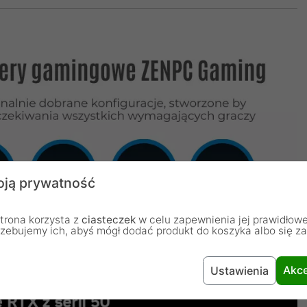
ją prywatność
trona korzysta z
ciasteczek
w celu zapewnienia jej prawidłowe
rzebujemy ich, abyś mógł dodać produkt do koszyka albo się z
Akce
Ustawienia