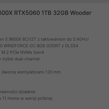
600X RTX5060 1TB 32GB Wooder
en 5 9600X 6C/12T z taktowaniem do 5.4GHz!
5060 WINDFORCE OC 8GB GDDR7 z DLSS4
TB M.2 PCIe NVMe Gen4
trybie dual-channel
 z dwoma wentylatorami 120 mm
rawności działania
 11 Home w wersji próbnej