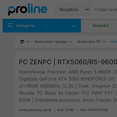
Produkty
Kategorie
Nowości
Producenci
Komputery i laptopy
Komputery PC
Kom
Kategorie
PC ZENPC | RTX5060/R5-960
Specyfikacja: Procesor: AMD Ryzen 5 9600X | P
Gigabyte GeForce RTX 5060 WINDFORCE OC 8
(2x16GB) 6000MHz CL30 | Dysk: Kingston 
Wooder TG Black 4x Fander P12 PWM PST | 
650W | Chłodzenie procesora: Arctic Freezer 3
Dodaj pierwszą opinię
Kod: 10282
SKU: 0000010282