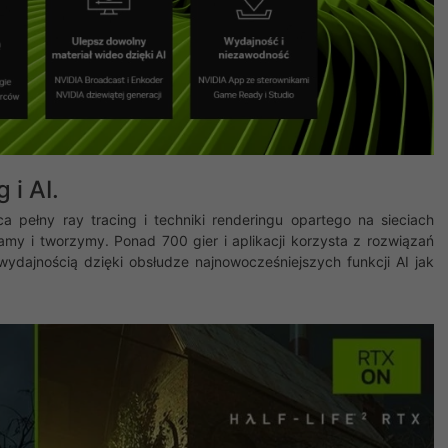
 i AI.
a pełny ray tracing i techniki renderingu opartego na sieciach
amy i tworzymy. Ponad 700 gier i aplikacji korzysta z rozwiązań
wydajnością dzięki obsłudze najnowocześniejszych funkcji AI jak