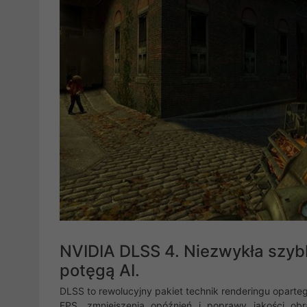
NVIDIA DLSS 4. Niezwykła szyb
potęgą AI.
DLSS to rewolucyjny pakiet technik renderingu oparte
FPS, zmniejszenia opóźnień i poprawy jakości ob