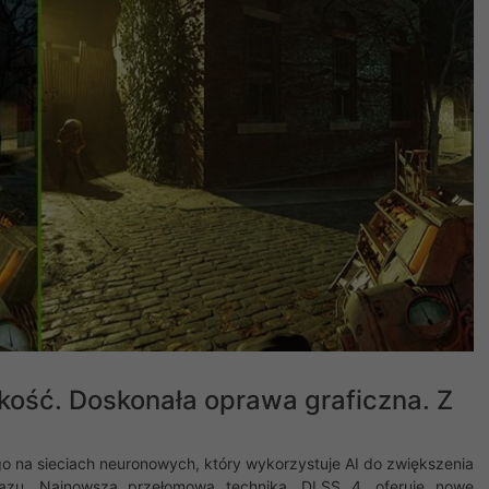
kość. Doskonała oprawa graficzna. Z
go na sieciach neuronowych, który wykorzystuje AI do zwiększenia
razu. ‌Najnowsza przełomowa technika, DLSS 4, oferuje nowe