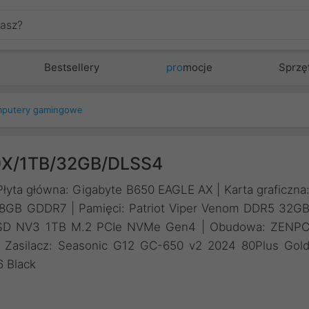
Bestsellery
pro
mocje
Sprzę
putery gamingowe
0X/1TB/32GB/DLSS4
łyta główna: Gigabyte B650 EAGLE AX | Karta graficzna
GB GDDR7 | Pamięci: Patriot Viper Venom DDR5 32G
SSD NV3 1TB M.2 PCIe NVMe Gen4 | Obudowa: ZENP
Zasilacz: Seasonic G12 GC-650 v2 2024 80Plus Gol
6 Black