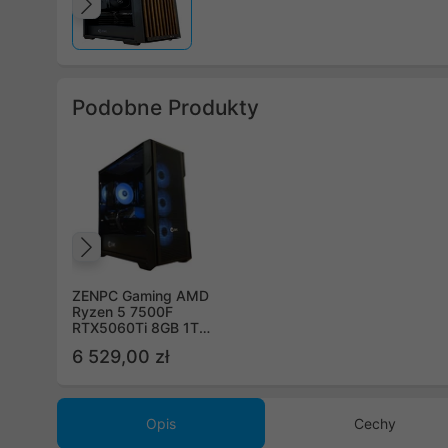
Poprzedni
Podobne Produkty
Poprzedni
ZENPC Gaming AMD
Ryzen 5 7500F
RTX5060Ti 8GB 1TB
32GB DLSS 4
6 529,00 zł
Opis
Cechy