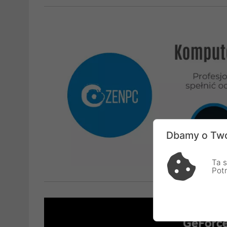
Dbamy o Two
Ta s
Pot