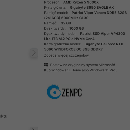
Procesor:
AMD Ryzen 5 9600X
Płyta główna:
Gigabyte B650 EAGLE AX
Pamięć model:
Patriot Viper Venom DDR5 32GB
(2x16GB) 6000MHz CL30
Pamięć:
32 GB
Dysk twardy:
1000 GB
Dysk twardy model:
Patriot SSD Viper VP4300
Lite 1TB M.2 PCIe NVMe Gen4
Karta graficzna model:
Gigabyte GeForce RTX
5060 WINDFORCE OC 8GB GDDR7
Zobacz więcej szczegółów
Następny
Postaw na oryginalny system Microsoft!
Kup
Windows 11 Home
albo
Windows 11 Pro
.
uktu