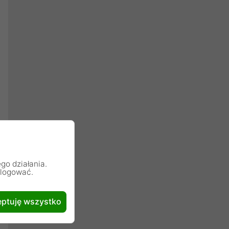
go działania.
alogować.
ptuję wszystko