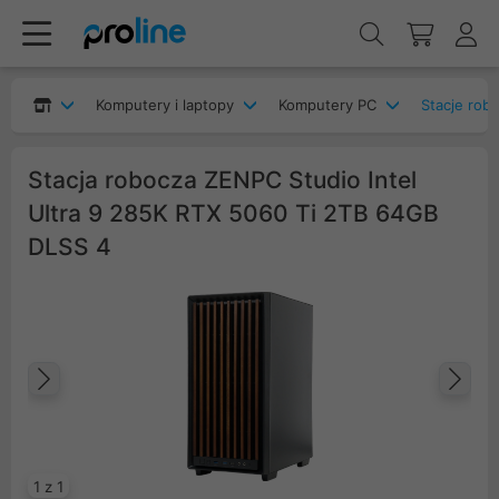
Komputery i laptopy
Komputery PC
Stacje rob
Stacja robocza ZENPC Studio Intel
Ultra 9 285K RTX 5060 Ti 2TB 64GB
DLSS 4
Poprzedni
Na
1 z 1