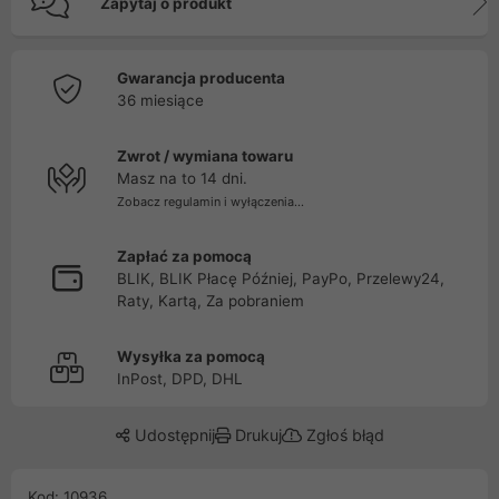
Zapytaj o produkt
Gwarancja producenta
36 miesiące
Zwrot / wymiana towaru
Masz na to 14 dni.
Zobacz regulamin i wyłączenia...
Zapłać za pomocą
BLIK, BLIK Płacę Później, PayPo, Przelewy24,
Raty, Kartą, Za pobraniem
Wysyłka za pomocą
InPost, DPD, DHL
Udostępnij
Drukuj
Zgłoś błąd
Kod: 10936