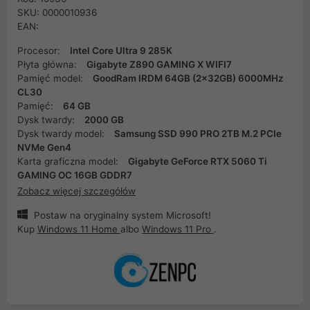
SKU: 0000010936
EAN:
Procesor:
Intel Core Ultra 9 285K
Płyta główna:
Gigabyte Z890 GAMING X WIFI7
Pamięć model:
GoodRam IRDM 64GB (2x32GB) 6000MHz
CL30
Pamięć:
64 GB
Dysk twardy:
2000 GB
Dysk twardy model:
Samsung SSD 990 PRO 2TB M.2 PCIe
NVMe Gen4
Karta graficzna model:
Gigabyte GeForce RTX 5060 Ti
GAMING OC 16GB GDDR7
Zobacz więcej szczegółów
Postaw na oryginalny system Microsoft!
Kup
Windows 11 Home
albo
Windows 11 Pro
.