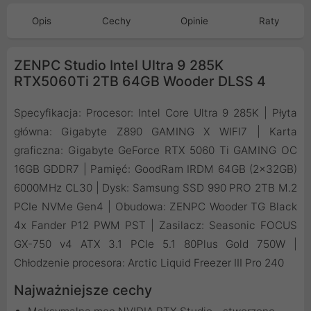
Opis
Cechy
Opinie
Raty
ZENPC Studio Intel Ultra 9 285K
RTX5060Ti 2TB 64GB Wooder DLSS 4
Specyfikacja: Procesor: Intel Core Ultra 9 285K | Płyta
główna: Gigabyte Z890 GAMING X WIFI7 | Karta
graficzna: Gigabyte GeForce RTX 5060 Ti GAMING OC
16GB GDDR7 | Pamięć: GoodRam IRDM 64GB (2x32GB)
6000MHz CL30 | Dysk: Samsung SSD 990 PRO 2TB M.2
PCIe NVMe Gen4 | Obudowa: ZENPC Wooder TG Black
4x Fander P12 PWM PST | Zasilacz: Seasonic FOCUS
GX-750 v4 ATX 3.1 PCIe 5.1 80Plus Gold 750W |
Chłodzenie procesora: Arctic Liquid Freezer III Pro 240
Najważniejsze cechy