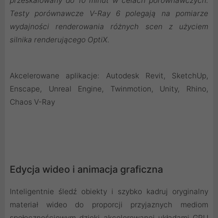
przeskalowany do 10 minut w celach porównawczych.
Testy porównawcze V-Ray 6 polegają na pomiarze
wydajności renderowania różnych scen z użyciem
silnika renderującego OptiX.
Akcelerowane aplikacje: Autodesk Revit, SketchUp,
Enscape, Unreal Engine, Twinmotion, Unity, Rhino,
Chaos V-Ray
Edycja wideo i animacja graficzna
Inteligentnie śledź obiekty i szybko kadruj oryginalny
materiał wideo do proporcji przyjaznych mediom
społecznościowym dzięki akcelerowanej układami GPU