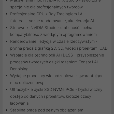
Maksymalna moc NVIDIA RTX Studio - stworzone
specjalnie dla profesjonalnych twórców
Profesjonalne GPU z Ray Tracingiem i AI -
fotorealistyczne renderowanie, akceleracja AI
Sterowniki NVIDIA Studio - stabilność i pełna
kompatybilność z wiodącym oprogramowaniem
Renderowanie i edycja w czasie rzeczywistym -
płynna praca z grafiką 2D, 3D, wideo i projektami CAD
Wsparcie dla technologii AI i DLSS - przyspieszenie
procesów twórczych dzięki rdzeniom Tensor i AI
Denoising
Wydajne procesory wielordzeniowe - gwarantujące
moc obliczeniową
Ultraszybkie dyski SSD NVMe PCIe - błyskawiczny
dostęp do danych i projektów, krótsze czasy
ładowania
Stabilna praca pod pełnym obciążeniem