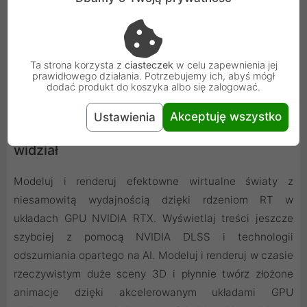
Ta strona korzysta z
ciasteczek
w celu zapewnienia jej
prawidłowego działania. Potrzebujemy ich, abyś mógł
dodać produkt do koszyka albo się zalogować.
Akceptuję wszystko
Ustawienia
Animacja 3D - wydajność, jakiej świat nie
widział
Modeluj i renderuj efektowne wirtualne światy z
niesamowitą wydajnością dzięki rdzeniom RT w
układach GPU NVIDIA RTX. Wyświetlaj treści jeszcze
szybciej z pomocą NVIDIA DLSS i technologii
odszumiania opartego na AI. Modeluj i renderuj w czasie
rzeczywistym duże sceny 3D i płynnie twórz złożone
animacje dzięki akcelerowanym układami GPU