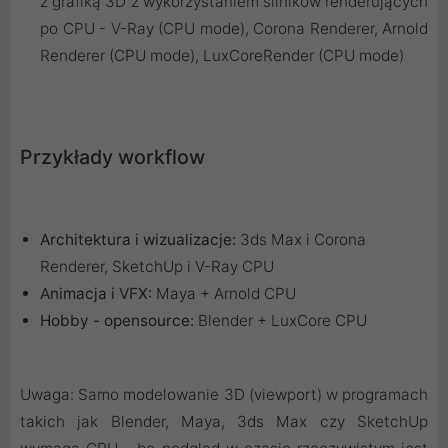
z grafiką 3D z wykorzystaniem silników renderujących
po CPU - V-Ray (CPU mode), Corona Renderer, Arnold
Renderer (CPU mode), LuxCoreRender (CPU mode)
Przykłady workflow
Architektura i wizualizacje:
3ds Max i Corona
Renderer, SketchUp i V-Ray CPU
Animacja i VFX:
Maya + Arnold CPU
Hobby - opensource:
Blender + LuxCore CPU
Uwaga: Samo modelowanie 3D (viewport) w programach
takich jak Blender, Maya, 3ds Max czy SketchUp