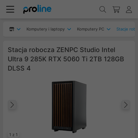
Komputery i laptopy
Komputery PC
Stacje rob
Stacja robocza ZENPC Studio Intel
Ultra 9 285K RTX 5060 Ti 2TB 128GB
DLSS 4
Poprzedni
Na
1 z 1