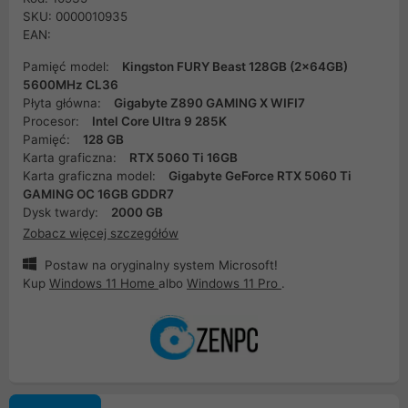
SKU: 0000010935
EAN:
Pamięć model:
Kingston FURY Beast 128GB (2x64GB)
5600MHz CL36
Płyta główna:
Gigabyte Z890 GAMING X WIFI7
Procesor:
Intel Core Ultra 9 285K
Pamięć:
128 GB
Karta graficzna:
RTX 5060 Ti 16GB
Karta graficzna model:
Gigabyte GeForce RTX 5060 Ti
GAMING OC 16GB GDDR7
Dysk twardy:
2000 GB
Zobacz więcej szczegółów
Postaw na oryginalny system Microsoft!
Kup
Windows 11 Home
albo
Windows 11 Pro
.