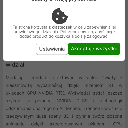
Ta strona korzysta z
ciasteczek
w celu zapewnienia jej
prawidłowego działania. Potrzebujemy ich, abyś mógł
dodać produkt do koszyka albo się zalogować.
Akceptuję wszystko
Ustawienia
Animacja 3D - wydajność, jakiej świat nie
widział
Modeluj i renderuj efektowne wirtualne światy z
niesamowitą wydajnością dzięki rdzeniom RT w
układach GPU NVIDIA RTX. Wyświetlaj treści jeszcze
szybciej z pomocą NVIDIA DLSS i technologii
odszumiania opartego na AI. Modeluj i renderuj w czasie
rzeczywistym duże sceny 3D i płynnie twórz złożone
animacje dzięki akcelerowanym układami GPU