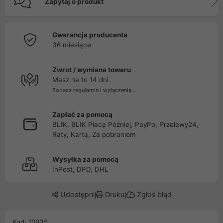
Zapytaj o produkt
Gwarancja producenta
36 miesiące
Zwrot / wymiana towaru
Masz na to 14 dni.
Zobacz regulamin i wyłączenia...
Zapłać za pomocą
BLIK, BLIK Płacę Później, PayPo, Przelewy24,
Raty, Kartą, Za pobraniem
Wysyłka za pomocą
InPost, DPD, DHL
Udostępnij
Drukuj
Zgłoś błąd
Kod: 10935