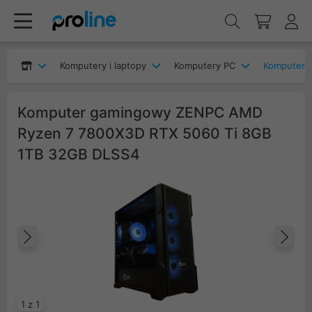
Komputery i laptopy
Komputery PC
Komputery
Komputer gamingowy ZENPC AMD
Ryzen 7 7800X3D RTX 5060 Ti 8GB
1TB 32GB DLSS4
Poprzedni
Na
1 z 1