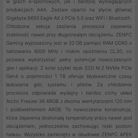
w grach e-sportowych, jak i bardziej wymagających
produkcjach AAA. Zestaw oparto na płycie głównej
Gigabyte B650 Eagle AX z PCIe 5.0 oraz WiFi i Bluetooth.
Chłodzona sekcja zasilania procesora zapewnia
stabilność nawet przy długotrwałym obciążeniu. ZENPC
Gaming wyposażony jest w 32 GB pamięci RAM DDR5 o
taktowaniu 6000 MHz i niskim opóźnieniu CL30, co
pozwala wykorzystać pełny potencjał nowoczesnych
gier i aplikacji. Z kolei szybki dysk SSD M.2 NVMe PCIe
Gen4 o pojemności 1 TB oferuje błyskawiczne czasy
ładowania gier, systemu i plików. Za chłodzenie
procesora odpowiada wydajny i bardzo cichy układ
Arctic Freezer 36 ARGB z dwoma wentylatorami 120 mm
i podświetleniem ARGB. To nowoczesna konstrukcja,
która zapewnia doskonałą temperaturę pracy nawet pod
obciążeniem, jednocześnie zachowując niski poziom
hałasu. Wszystko zamknięto w obudowie ZENPC APEX