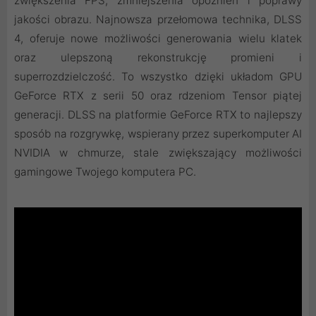
zwiększenia FPS, zmniejszenia opóźnień i poprawy
jakości obrazu. ‌Najnowsza przełomowa technika, DLSS
4, oferuje nowe możliwości generowania wielu klatek
oraz ulepszoną rekonstrukcję promieni i
superrozdzielczość. To wszystko dzięki układom GPU
GeForce RTX z serii 50 oraz rdzeniom Tensor piątej
generacji. DLSS na platformie GeForce RTX to najlepszy
sposób na rozgrywkę, wspierany przez superkomputer AI
NVIDIA w chmurze, stale zwiększający możliwości
gamingowe Twojego komputera PC.