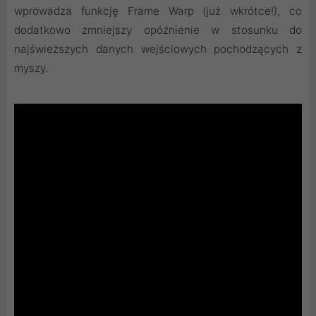
wprowadza funkcję Frame Warp (już wkrótce!), co
dodatkowo zmniejszy opóźnienie w stosunku do
najświeższych danych wejściowych pochodzących z
myszy.