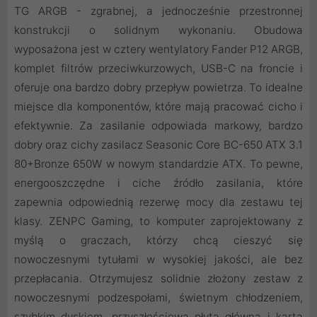
TG ARGB - zgrabnej, a jednocześnie przestronnej
konstrukcji o solidnym wykonaniu. Obudowa
wyposażona jest w cztery wentylatory Fander P12 ARGB,
komplet filtrów przeciwkurzowych, USB-C na froncie i
oferuje ona bardzo dobry przepływ powietrza. To idealne
miejsce dla komponentów, które mają pracować cicho i
efektywnie. Za zasilanie odpowiada markowy, bardzo
dobry oraz cichy zasilacz Seasonic Core BC-650 ATX 3.1
80+Bronze 650W w nowym standardzie ATX. To pewne,
energooszczędne i ciche źródło zasilania, które
zapewnia odpowiednią rezerwę mocy dla zestawu tej
klasy. ZENPC Gaming, to komputer zaprojektowany z
myślą o graczach, którzy chcą cieszyć się
nowoczesnymi tytułami w wysokiej jakości, ale bez
przepłacania. Otrzymujesz solidnie złożony zestaw z
nowoczesnymi podzespołami, świetnym chłodzeniem,
szybkim dyskiem, przyszłościową płytą główną i kartą