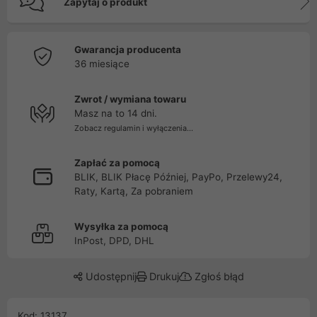
Zapytaj o produkt
Gwarancja producenta
36 miesiące
Zwrot / wymiana towaru
Masz na to 14 dni.
Zobacz regulamin i wyłączenia...
Zapłać za pomocą
BLIK, BLIK Płacę Później, PayPo, Przelewy24,
Raty, Kartą, Za pobraniem
Wysyłka za pomocą
InPost, DPD, DHL
Udostępnij
Drukuj
Zgłoś błąd
Kod: 13137