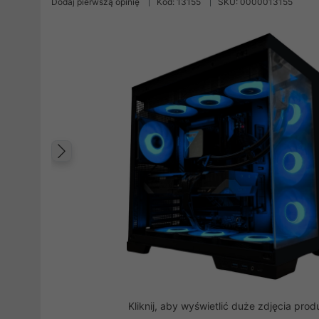
Dodaj pierwszą opinię
Kod: 13155
SKU: 0000013155
Poprzedni
Kliknij, aby wyświetlić duże zdjęcia prod