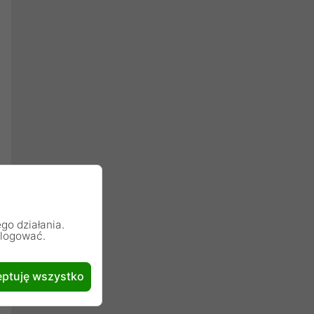
go działania.
alogować.
ptuję wszystko