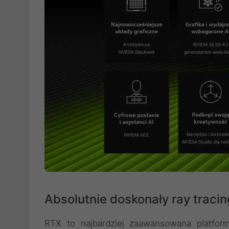
Absolutnie doskonały ray tracing
RTX to najbardziej zaawansowana platforma