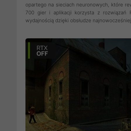
opartego na sieciach neuronowych, które re
700 gier i aplikacji korzysta z rozwiązań
wydajnością dzięki obsłudze najnowocześniejs