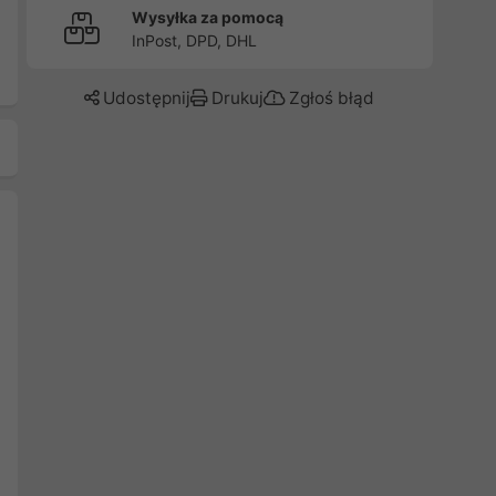
Wysyłka za pomocą
InPost, DPD, DHL
Udostępnij
Drukuj
Zgłoś błąd