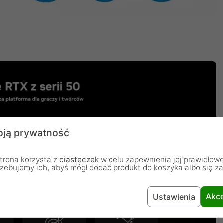
ją prywatność
trona korzysta z
ciasteczek
w celu zapewnienia jej prawidłowe
rzebujemy ich, abyś mógł dodać produkt do koszyka albo się z
Akce
Ustawienia