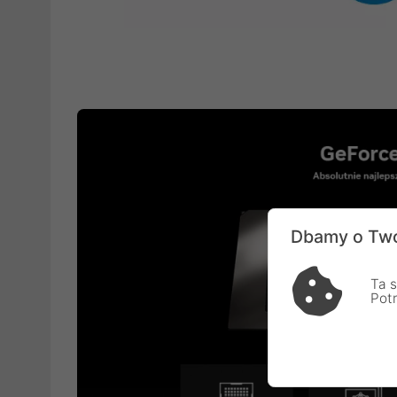
Dbamy o Two
Ta s
Pot