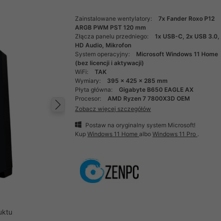
Zainstalowane wentylatory:
7x Fander Roxo P12
ARGB PWM PST 120 mm
Złącza panelu przedniego:
1x USB-C, 2x USB 3.0,
HD Audio, Mikrofon
System operacyjny:
Microsoft Windows 11 Home
(bez licencji i aktywacji)
WiFi:
TAK
Wymiary:
395 x 425 x 285 mm
Płyta główna:
Gigabyte B650 EAGLE AX
Procesor:
AMD Ryzen 7 7800X3D OEM
Zobacz więcej szczegółów
Następny
Postaw na oryginalny system Microsoft!
Kup
Windows 11 Home
albo
Windows 11 Pro
.
uktu