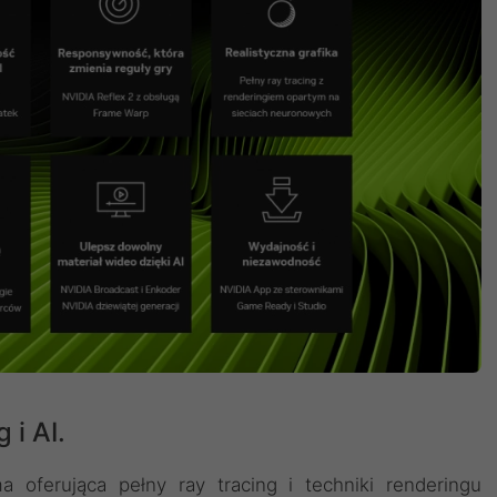
 i AI.
 oferująca pełny ray tracing i techniki renderingu