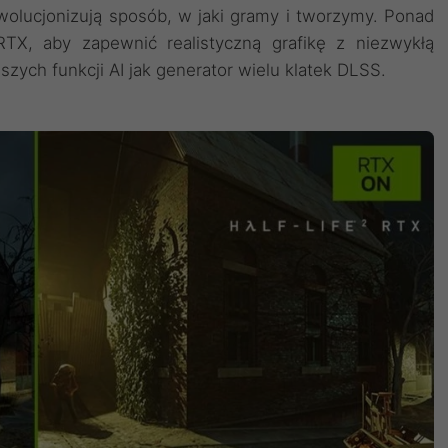
wolucjonizują sposób, w jaki gramy i tworzymy. Ponad
 RTX, aby zapewnić realistyczną grafikę z niezwykłą
zych funkcji AI jak generator wielu klatek DLSS.