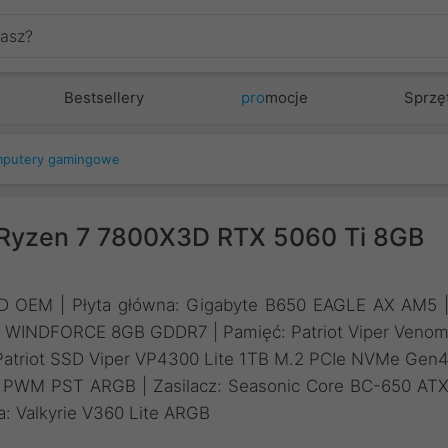
Bestsellery
pro
mocje
Sprzę
putery gamingowe
Ryzen 7 7800X3D RTX 5060 Ti 8GB
3D OEM | Płyta główna: Gigabyte B650 EAGLE AX AM5 
Ti WINDFORCE 8GB GDDR7 | Pamięć: Patriot Viper Veno
atriot SSD Viper VP4300 Lite 1TB M.2 PCIe NVMe Gen
 PWM PST ARGB | Zasilacz: Seasonic Core BC-650 AT
a: Valkyrie V360 Lite ARGB