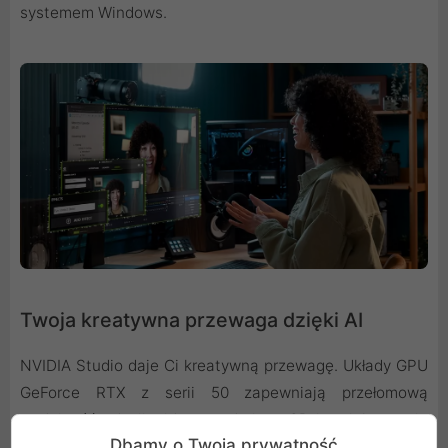
systemem Windows.
Twoja kreatywna przewaga dzięki AI
NVIDIA Studio daje Ci kreatywną przewagę. Układy GPU
GeForce RTX z serii 50 zapewniają przełomową
wydajność edycji wideo, renderingu 3D i projektowania
Dbamy o Twoją prywatność
graficznego. Ciesz się akceleracją RTX w najlepszych