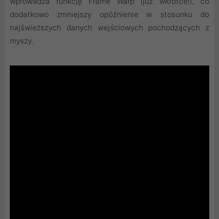
wprowadza funkcję Frame Warp (już wkrótce!), co
dodatkowo zmniejszy opóźnienie w stosunku do
najświeższych danych wejściowych pochodzących z
myszy.