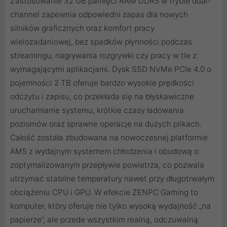
Zastosowanie 32 GB pamięci RAM DDR5 w trybie dual-
channel zapewnia odpowiedni zapas dla nowych
silników graficznych oraz komfort pracy
wielozadaniowej, bez spadków płynności podczas
streamingu, nagrywania rozgrywki czy pracy w tle z
wymagającymi aplikacjami. Dysk SSD NVMe PCIe 4.0 o
pojemności 2 TB oferuje bardzo wysokie prędkości
odczytu i zapisu, co przekłada się na błyskawiczne
uruchamianie systemu, krótkie czasy ładowania
poziomów oraz sprawne operacje na dużych plikach.
Całość została zbudowana na nowoczesnej platformie
AM5 z wydajnym systemem chłodzenia i obudową o
zoptymalizowanym przepływie powietrza, co pozwala
utrzymać stabilne temperatury nawet przy długotrwałym
obciążeniu CPU i GPU. W efekcie ZENPC Gaming to
komputer, który oferuje nie tylko wysoką wydajność „na
papierze”, ale przede wszystkim realną, odczuwalną