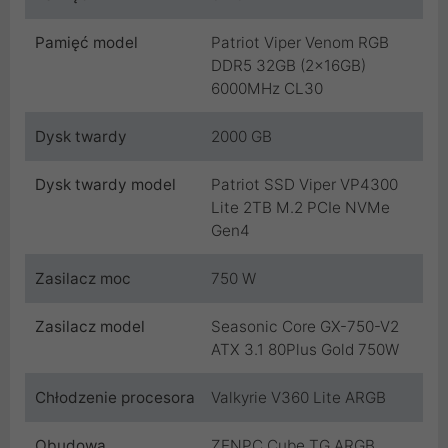
Pamięć model
Patriot Viper Venom RGB
DDR5 32GB (2x16GB)
6000MHz CL30
Dysk twardy
2000 GB
Dysk twardy model
Patriot SSD Viper VP4300
Lite 2TB M.2 PCIe NVMe
Gen4
Zasilacz moc
750 W
Zasilacz model
Seasonic Core GX-750-V2
ATX 3.1 80Plus Gold 750W
Chłodzenie procesora
Valkyrie V360 Lite ARGB
Obudowa
ZENPC Cube TG ARGB