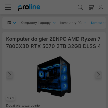
Komputery i laptopy
Komputery PC
Komputery
Komputer do gier ZENPC AMD Ryzen 7
7800X3D RTX 5070 2TB 32GB DLSS 4
Poprzedni
Na
1 z 1
Dodaj pierwszą opinię