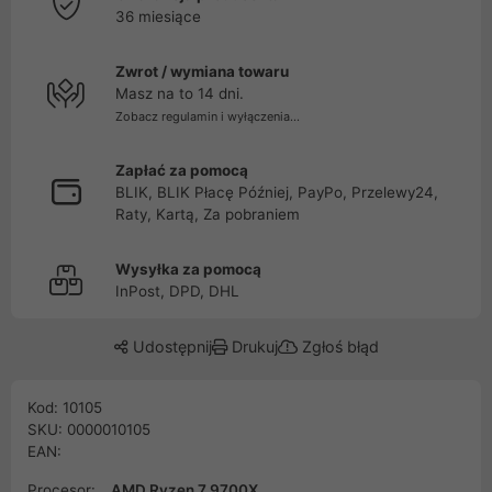
36 miesiące
Zwrot / wymiana towaru
Masz na to 14 dni.
Zobacz regulamin i wyłączenia...
Zapłać za pomocą
BLIK, BLIK Płacę Później, PayPo, Przelewy24,
Raty, Kartą, Za pobraniem
Wysyłka za pomocą
InPost, DPD, DHL
Udostępnij
Drukuj
Zgłoś błąd
Kod: 10105
SKU: 0000010105
EAN:
Procesor:
AMD Ryzen 7 9700X