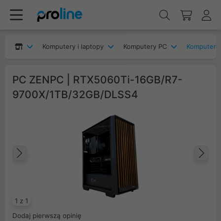
Komputery i laptopy
Komputery PC
Komputery
PC ZENPC | RTX5060Ti-16GB/R7-
9700X/1TB/32GB/DLSS4
Poprzedni
Na
1 z 1
Dodaj pierwszą opinię