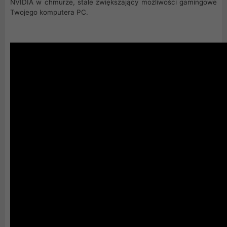
NVIDIA w chmurze, stale zwiększający możliwości gamingowe
Twojego komputera PC.