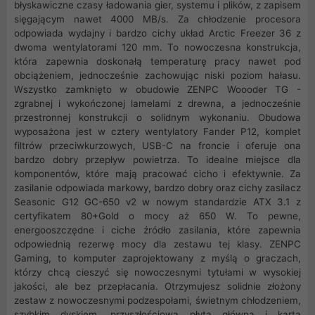
błyskawiczne czasy ładowania gier, systemu i plików, z zapisem
sięgającym nawet 4000 MB/s. Za chłodzenie procesora
odpowiada wydajny i bardzo cichy układ Arctic Freezer 36 z
dwoma wentylatorami 120 mm. To nowoczesna konstrukcja,
która zapewnia doskonałą temperaturę pracy nawet pod
obciążeniem, jednocześnie zachowując niski poziom hałasu.
Wszystko zamknięto w obudowie ZENPC Woooder TG -
zgrabnej i wykończonej lamelami z drewna, a jednocześnie
przestronnej konstrukcji o solidnym wykonaniu. Obudowa
wyposażona jest w cztery wentylatory Fander P12, komplet
filtrów przeciwkurzowych, USB-C na froncie i oferuje ona
bardzo dobry przepływ powietrza. To idealne miejsce dla
komponentów, które mają pracować cicho i efektywnie. Za
zasilanie odpowiada markowy, bardzo dobry oraz cichy zasilacz
Seasonic G12 GC-650 v2 w nowym standardzie ATX 3.1 z
certyfikatem 80+Gold o mocy aż 650 W. To pewne,
energooszczędne i ciche źródło zasilania, które zapewnia
odpowiednią rezerwę mocy dla zestawu tej klasy. ZENPC
Gaming, to komputer zaprojektowany z myślą o graczach,
którzy chcą cieszyć się nowoczesnymi tytułami w wysokiej
jakości, ale bez przepłacania. Otrzymujesz solidnie złożony
zestaw z nowoczesnymi podzespołami, świetnym chłodzeniem,
szybkim dyskiem, przyszłościową płytą główną i kartą