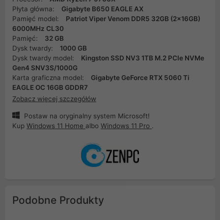
Płyta główna:
Gigabyte B650 EAGLE AX
Pamięć model:
Patriot Viper Venom DDR5 32GB (2x16GB)
6000MHz CL30
Pamięć:
32 GB
Dysk twardy:
1000 GB
Dysk twardy model:
Kingston SSD NV3 1TB M.2 PCIe NVMe
Gen4 SNV3S/1000G
Karta graficzna model:
Gigabyte GeForce RTX 5060 Ti
EAGLE OC 16GB GDDR7
Zobacz więcej szczegółów
Postaw na oryginalny system Microsoft!
Kup
Windows 11 Home
albo
Windows 11 Pro
.
Podobne Produkty