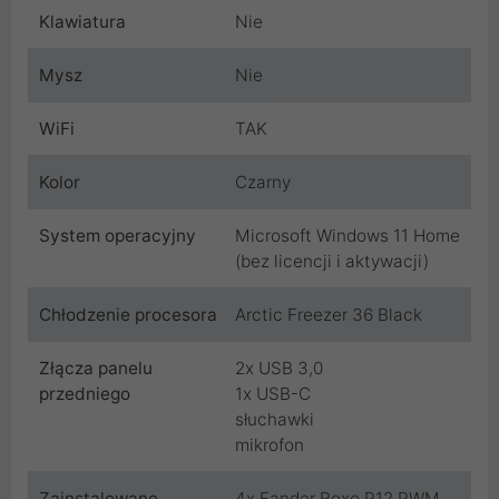
Klawiatura
Nie
Mysz
Nie
WiFi
TAK
Kolor
Czarny
System operacyjny
Microsoft Windows 11 Home
(bez licencji i aktywacji)
Chłodzenie procesora
Arctic Freezer 36 Black
Złącza panelu
2x USB 3,0
przedniego
1x USB-C
słuchawki
mikrofon
Zainstalowane
4x Fander Roxo P12 PWM