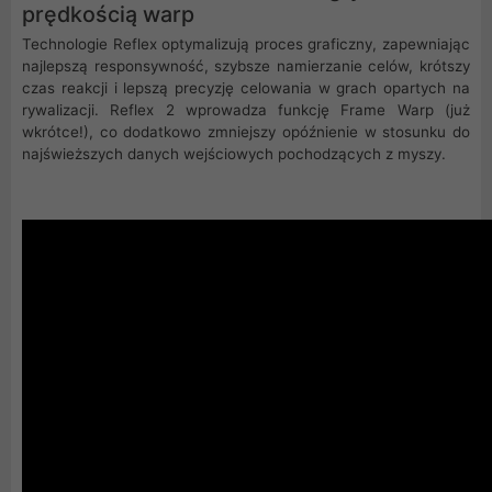
prędkością warp
Technologie Reflex optymalizują proces graficzny, zapewniając
najlepszą responsywność, szybsze namierzanie celów, krótszy
czas reakcji i lepszą precyzję celowania w grach opartych na
rywalizacji. Reflex 2 wprowadza funkcję Frame Warp (już
wkrótce!), co dodatkowo zmniejszy opóźnienie w stosunku do
najświeższych danych wejściowych pochodzących z myszy.