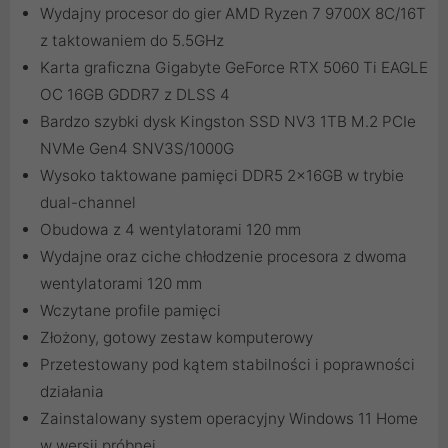
Wydajny procesor do gier AMD Ryzen 7 9700X 8C/16T
z taktowaniem do 5.5GHz
Karta graficzna Gigabyte GeForce RTX 5060 Ti EAGLE
OC 16GB GDDR7 z DLSS 4
Bardzo szybki dysk Kingston SSD NV3 1TB M.2 PCIe
NVMe Gen4 SNV3S/1000G
Wysoko taktowane pamięci DDR5 2x16GB w trybie
dual-channel
Obudowa z 4 wentylatorami 120 mm
Wydajne oraz ciche chłodzenie procesora z dwoma
wentylatorami 120 mm
Wczytane profile pamięci
Złożony, gotowy zestaw komputerowy
Przetestowany pod kątem stabilności i poprawności
działania
Zainstalowany system operacyjny Windows 11 Home
w wersji próbnej