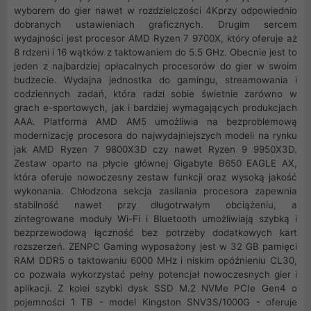
wyborem do gier nawet w rozdzielczości 4Kprzy odpowiednio
dobranych ustawieniach graficznych. Drugim sercem
wydajności jest procesor AMD Ryzen 7 9700X, który oferuje aż
8 rdzeni i 16 wątków z taktowaniem do 5.5 GHz. Obecnie jest to
jeden z najbardziej opłacalnych procesorów do gier w swoim
budżecie. Wydajna jednostka do gamingu, streamowania i
codziennych zadań, która radzi sobie świetnie zarówno w
grach e-sportowych, jak i bardziej wymagających produkcjach
AAA. Platforma AMD AM5 umożliwia na bezproblemową
modernizację procesora do najwydajniejszych modeli na rynku
jak AMD Ryzen 7 9800X3D czy nawet Ryzen 9 9950X3D.
Zestaw oparto na płycie głównej Gigabyte B650 EAGLE AX,
która oferuje nowoczesny zestaw funkcji oraz wysoką jakość
wykonania. Chłodzona sekcja zasilania procesora zapewnia
stabilność nawet przy długotrwałym obciążeniu, a
zintegrowane moduły Wi-Fi i Bluetooth umożliwiają szybką i
bezprzewodową łączność bez potrzeby dodatkowych kart
rozszerzeń. ZENPC Gaming wyposażony jest w 32 GB pamięci
RAM DDR5 o taktowaniu 6000 MHz i niskim opóźnieniu CL30,
co pozwala wykorzystać pełny potencjał nowoczesnych gier i
aplikacji. Z kolei szybki dysk SSD M.2 NVMe PCIe Gen4 o
pojemności 1 TB - model Kingston SNV3S/1000G - oferuje