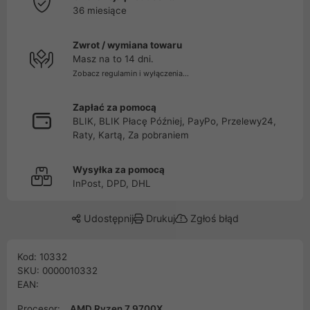
36 miesiące
Zwrot / wymiana towaru
Masz na to 14 dni.
Zobacz regulamin i wyłączenia...
Zapłać za pomocą
BLIK, BLIK Płacę Później, PayPo, Przelewy24,
Raty, Kartą, Za pobraniem
Wysyłka za pomocą
InPost, DPD, DHL
Udostępnij
Drukuj
Zgłoś błąd
Kod: 10332
SKU: 0000010332
EAN:
Procesor:
AMD Ryzen 7 9700X