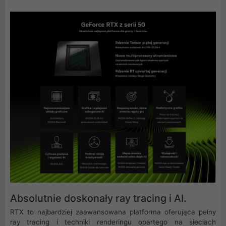
Absolutnie doskonały ray tracing i AI.
RTX to najbardziej zaawansowana platforma oferująca pełny
ray tracing i techniki renderingu opartego na sieciach