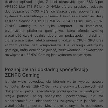
działania aplikacji i gier. Z kolei ultraszybki dysk SSD Viper
VP4300 Lite 1TB PCIe 4.0 NVMe oferuje prędkości odczytu
dochodzące do 7400 MB/s, co skraca czas ładowania gier i
systemu do absolutnego minimum. Całość zasila wysokiej klasy
zasilacz Seasonic G12 GC-750 v2 2024 80Plus Gold 750W.
ZENPC Gaming to nie tylko komputer - to kompletna,
przemyślana platforma gamingowa, która oferuje wysoką
wydajność dzięki idealnie dobranym podzespołom, stabilną i
cichą pracę dzięki efektywnemu chłodzeniu CPU i GPU oraz
komfort grania bez kompromisów. Dla każdego entuzjasty
gamingu, który ceni sobie jakość, niezawodność i nowoczesne
rozwiązania - ZENPC Gaming jest wyborem oczywistym.
Poznaj pełną i dokładną specyfikację
ZENPC Gaming
Istnieje wiele powodów, dla których warto wybrać gotowy
komputer do gier ZENPC Gaming, a jednym z kluczowych jest
dostępność pełnej specyfikacji podzespołów w konfiguracji.
Dzięki podanej pełnej specyfikacji podzespołów, nie ma
nieporozumień ani niespodzianek związanych z jakością lub
wydajnością komputera. Można być pewnym, że podzespoły