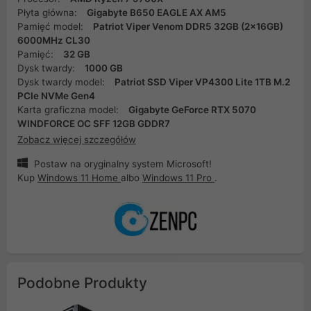
Płyta główna:
Gigabyte B650 EAGLE AX AM5
Pamięć model:
Patriot Viper Venom DDR5 32GB (2x16GB)
6000MHz CL30
Pamięć:
32 GB
Dysk twardy:
1000 GB
Dysk twardy model:
Patriot SSD Viper VP4300 Lite 1TB M.2
PCIe NVMe Gen4
Karta graficzna model:
Gigabyte GeForce RTX 5070
WINDFORCE OC SFF 12GB GDDR7
Zobacz więcej szczegółów
Postaw na oryginalny system Microsoft!
Kup
Windows 11 Home
albo
Windows 11 Pro
.
Podobne Produkty