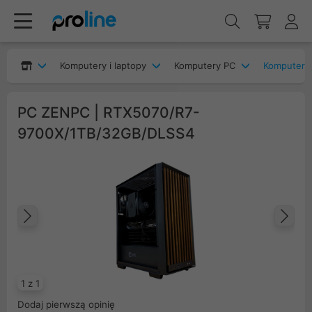
Komputery i laptopy
Komputery PC
Komputery
PC ZENPC | RTX5070/R7-
9700X/1TB/32GB/DLSS4
Poprzedni
Na
1 z 1
Dodaj pierwszą opinię