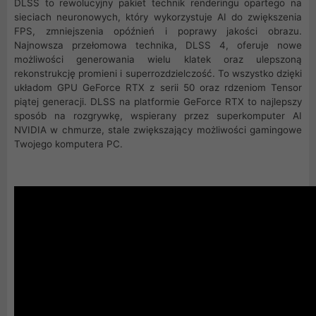
DLSS to rewolucyjny pakiet technik renderingu opartego na
sieciach neuronowych, który wykorzystuje AI do zwiększenia
FPS, zmniejszenia opóźnień i poprawy jakości obrazu.
‌Najnowsza przełomowa technika, DLSS 4, oferuje nowe
możliwości generowania wielu klatek oraz ulepszoną
rekonstrukcję promieni i superrozdzielczość. To wszystko dzięki
układom GPU GeForce RTX z serii 50 oraz rdzeniom Tensor
piątej generacji. DLSS na platformie GeForce RTX to najlepszy
sposób na rozgrywkę, wspierany przez superkomputer AI
NVIDIA w chmurze, stale zwiększający możliwości gamingowe
Twojego komputera PC.