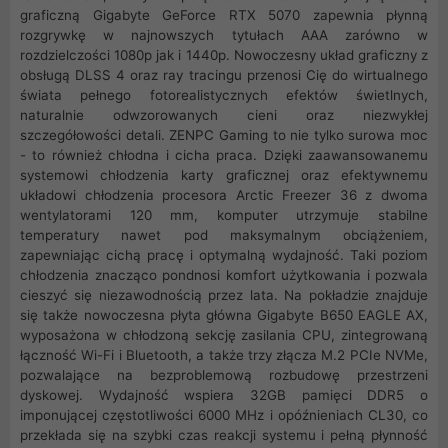
graficzną Gigabyte GeForce RTX 5070 zapewnia płynną
rozgrywkę w najnowszych tytułach AAA zarówno w
rozdzielczości 1080p jak i 1440p. Nowoczesny układ graficzny z
obsługą DLSS 4 oraz ray tracingu przenosi Cię do wirtualnego
świata pełnego fotorealistycznych efektów świetlnych,
naturalnie odwzorowanych cieni oraz niezwykłej
szczegółowości detali. ZENPC Gaming to nie tylko surowa moc
- to również chłodna i cicha praca. Dzięki zaawansowanemu
systemowi chłodzenia karty graficznej oraz efektywnemu
układowi chłodzenia procesora Arctic Freezer 36 z dwoma
wentylatorami 120 mm, komputer utrzymuje stabilne
temperatury nawet pod maksymalnym obciążeniem,
zapewniając cichą pracę i optymalną wydajność. Taki poziom
chłodzenia znacząco pondnosi komfort użytkowania i pozwala
cieszyć się niezawodnością przez lata. Na pokładzie znajduje
się także nowoczesna płyta główna Gigabyte B650 EAGLE AX,
wyposażona w chłodzoną sekcję zasilania CPU, zintegrowaną
łączność Wi-Fi i Bluetooth, a także trzy złącza M.2 PCIe NVMe,
pozwalające na bezproblemową rozbudowę przestrzeni
dyskowej. Wydajność wspiera 32GB pamięci DDR5 o
imponującej częstotliwości 6000 MHz i opóźnieniach CL30, co
przekłada się na szybki czas reakcji systemu i pełną płynność