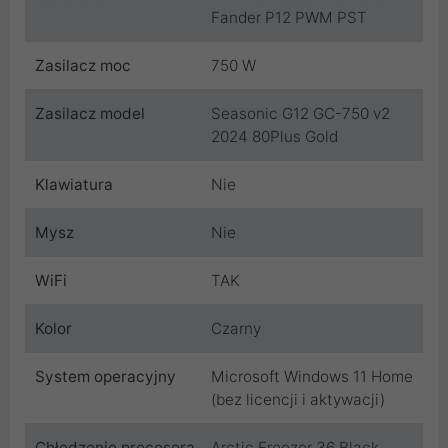
Fander P12 PWM PST
Zasilacz moc
750 W
Zasilacz model
Seasonic G12 GC-750 v2
2024 80Plus Gold
Klawiatura
Nie
Mysz
Nie
WiFi
TAK
Kolor
Czarny
System operacyjny
Microsoft Windows 11 Home
(bez licencji i aktywacji)
Chłodzenie procesora
Arctic Freezer 36 Black