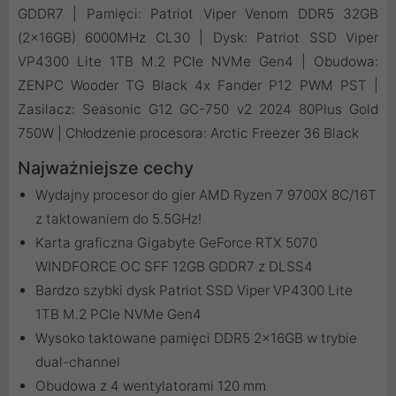
GDDR7 | Pamięci: Patriot Viper Venom DDR5 32GB
(2x16GB) 6000MHz CL30 | Dysk: Patriot SSD Viper
VP4300 Lite 1TB M.2 PCIe NVMe Gen4 | Obudowa:
ZENPC Wooder TG Black 4x Fander P12 PWM PST |
Zasilacz: Seasonic G12 GC-750 v2 2024 80Plus Gold
750W | Chłodzenie procesora: Arctic Freezer 36 Black
Najważniejsze cechy
Wydajny procesor do gier AMD Ryzen 7 9700X 8C/16T
z taktowaniem do 5.5GHz!
Karta graficzna Gigabyte GeForce RTX 5070
WINDFORCE OC SFF 12GB GDDR7 z DLSS4
Bardzo szybki dysk Patriot SSD Viper VP4300 Lite
1TB M.2 PCIe NVMe Gen4
Wysoko taktowane pamięci DDR5 2x16GB w trybie
dual-channel
Obudowa z 4 wentylatorami 120 mm