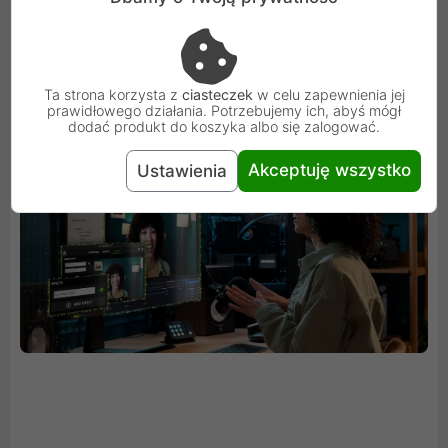
produktywność i programowanie. Dzięki wbudowanym
procesorom AI zyskasz dostęp do czołowej na świecie
technologii AI wspomagającej Twój komputer z
Ta strona korzysta z
ciasteczek
w celu zapewnienia jej
systemem Windows.
prawidłowego działania. Potrzebujemy ich, abyś mógł
dodać produkt do koszyka albo się zalogować.
Akceptuję wszystko
Ustawienia