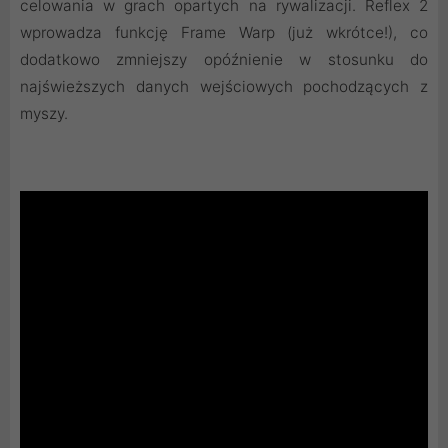
celowania w grach opartych na rywalizacji. Reflex 2
wprowadza funkcję Frame Warp (już wkrótce!), co
dodatkowo zmniejszy opóźnienie w stosunku do
najświeższych danych wejściowych pochodzących z
myszy.