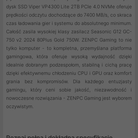
dysk SSD Viper VP4300 Lite 2TB PCIe 4.0 NVMe oferuje
prędkości odczytu dochodzące do 7400 MB/s, co skraca
czas ładowania gier i systemu do absolutnego minimum.
Całość zasila wysokiej klasy zasilacz Seasonic G12 GC-
750 v2 2024 80Plus Gold 750W. ZENPC Gaming to nie
tylko komputer - to kompletna, przemyślana platforma
gamingowa, która oferuje wysoką wydajność dzięki
idealnie dobranym podzespołom, stabilną i cichą pracę
dzięki efektywnemu chłodzeniu CPU i GPU oraz komfort
grania bez kompromisów. Dla każdego entuzjasty
gamingu, który ceni sobie jakość, niezawodność i
nowoczesne rozwiązania - ZENPC Gaming jest wyborem
oczywistym.
Poznaj pełną i dokładną specyfikację