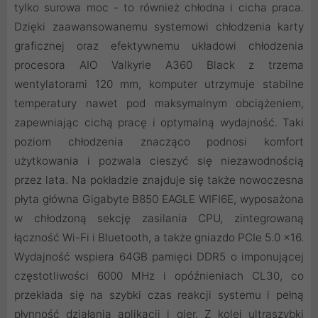
tylko surowa moc - to również chłodna i cicha praca.
Dzięki zaawansowanemu systemowi chłodzenia karty
graficznej oraz efektywnemu układowi chłodzenia
procesora AIO Valkyrie A360 Black z trzema
wentylatorami 120 mm, komputer utrzymuje stabilne
temperatury nawet pod maksymalnym obciążeniem,
zapewniając cichą pracę i optymalną wydajność. Taki
poziom chłodzenia znacząco podnosi komfort
użytkowania i pozwala cieszyć się niezawodnością
przez lata. Na pokładzie znajduje się także nowoczesna
płyta główna Gigabyte B850 EAGLE WIFI6E, wyposażona
w chłodzoną sekcję zasilania CPU, zintegrowaną
łączność Wi-Fi i Bluetooth, a także gniazdo PCIe 5.0 x16.
Wydajność wspiera 64GB pamięci DDR5 o imponującej
częstotliwości 6000 MHz i opóźnieniach CL30, co
przekłada się na szybki czas reakcji systemu i pełną
płynność działania aplikacji i gier. Z kolei ultraszybki