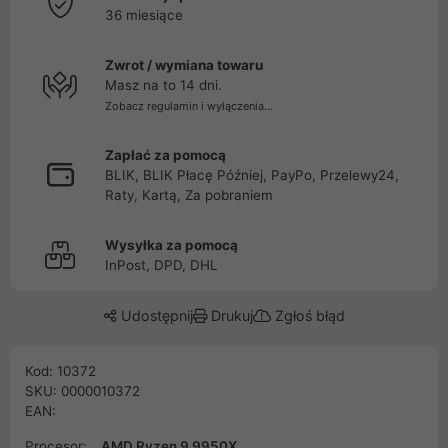
36 miesiące
Zwrot / wymiana towaru
Masz na to 14 dni.
Zobacz regulamin i wyłączenia...
Zapłać za pomocą
BLIK, BLIK Płacę Później, PayPo, Przelewy24,
Raty, Kartą, Za pobraniem
Wysyłka za pomocą
InPost, DPD, DHL
Udostępnij
Drukuj
Zgłoś błąd
Kod: 10372
SKU: 0000010372
EAN:
Procesor:
AMD Ryzen 9 9950X