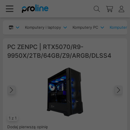
Komputery i laptopy
Komputery PC
Komputery
PC ZENPC | RTX5070/R9-
9950X/2TB/64GB/Z9/ARGB/DLSS4
Poprzedni
Na
1 z 1
Dodaj pierwszą opinię