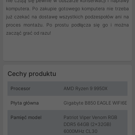
nie czują się pewnie w obszarze konserwacji i naprawy
komputera. Po zakupie gotowego komputera nie trzeba
już czekać na dostawę wszystkich podzespołów ani na
proces montażu. Po prostu podłącza się go i można
zacząć grać od razu!
Cechy produktu
Procesor
AMD Ryzen 9 9950X
Płyta główna
Gigabyte B850 EAGLE WIFI6E
Pamięć model
Patriot Viper Venom RGB
DDR5 64GB (2x32GB)
6000MHz CL30