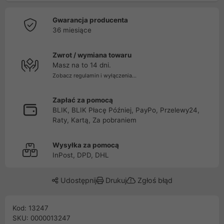
Gwarancja producenta
36 miesiące
Zwrot / wymiana towaru
Masz na to 14 dni.
Zobacz regulamin i wyłączenia...
Zapłać za pomocą
BLIK, BLIK Płacę Później, PayPo, Przelewy24,
Raty, Kartą, Za pobraniem
Wysyłka za pomocą
InPost, DPD, DHL
Udostępnij
Drukuj
Zgłoś błąd
Kod: 13247
SKU: 0000013247