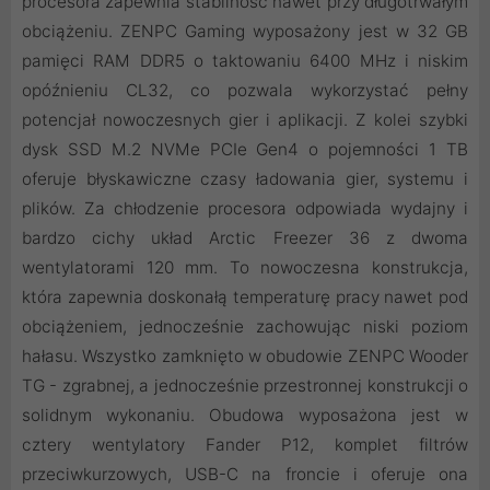
procesora zapewnia stabilność nawet przy długotrwałym
obciążeniu. ZENPC Gaming wyposażony jest w 32 GB
pamięci RAM DDR5 o taktowaniu 6400 MHz i niskim
opóźnieniu CL32, co pozwala wykorzystać pełny
potencjał nowoczesnych gier i aplikacji. Z kolei szybki
dysk SSD M.2 NVMe PCIe Gen4 o pojemności 1 TB
oferuje błyskawiczne czasy ładowania gier, systemu i
plików. Za chłodzenie procesora odpowiada wydajny i
bardzo cichy układ Arctic Freezer 36 z dwoma
wentylatorami 120 mm. To nowoczesna konstrukcja,
która zapewnia doskonałą temperaturę pracy nawet pod
obciążeniem, jednocześnie zachowując niski poziom
hałasu. Wszystko zamknięto w obudowie ZENPC Wooder
TG - zgrabnej, a jednocześnie przestronnej konstrukcji o
solidnym wykonaniu. Obudowa wyposażona jest w
cztery wentylatory Fander P12, komplet filtrów
przeciwkurzowych, USB-C na froncie i oferuje ona