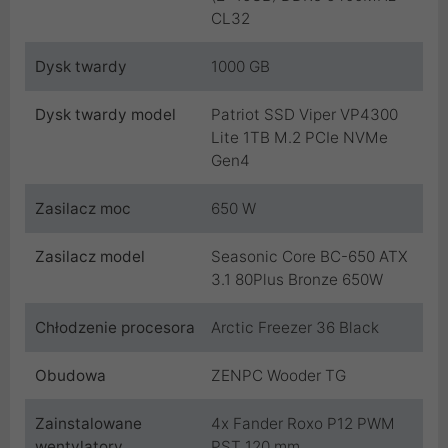
CL32
Dysk twardy
1000 GB
Dysk twardy model
Patriot SSD Viper VP4300
Lite 1TB M.2 PCIe NVMe
Gen4
Zasilacz moc
650 W
Zasilacz model
Seasonic Core BC-650 ATX
3.1 80Plus Bronze 650W
Chłodzenie procesora
Arctic Freezer 36 Black
Obudowa
ZENPC Wooder TG
Zainstalowane
4x Fander Roxo P12 PWM
wentylatory
PST 120 mm