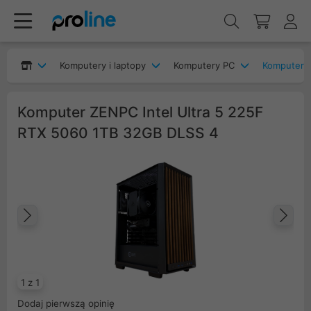
Komputery i laptopy
Komputery PC
Komputery
Komputer ZENPC Intel Ultra 5 225F
RTX 5060 1TB 32GB DLSS 4
Poprzedni
Na
1 z 1
Dodaj pierwszą opinię