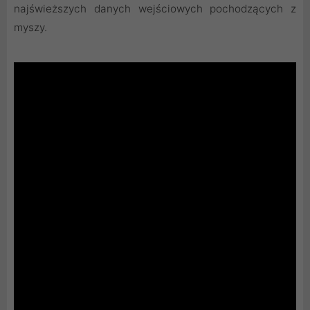
najświeższych danych wejściowych pochodzących z
myszy.