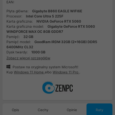
EAN:
Płyta główna:
Gigabyte B860 EAGLE WIFI6E
Procesor:
Intel Core Ultra 5 225F
Karta graficzna:
NVIDIA GeForce RTX 5060
Karta graficzna model:
Gigabyte GeForce RTX 5060
WINDFORCE MAX OC 8GB GDDR7
Pamięć:
32 GB
Pamięć model:
GoodRam IRDM 32GB (2x16GB) DDR5
6400MHz CL32
Dysk twardy:
1000 GB
Zobacz więcej szczegółów
Postaw na oryginalny system Microsoft!
Kup
Windows 11 Home
albo
Windows 11 Pro
.
Opis
Cechy
Opinie
Raty