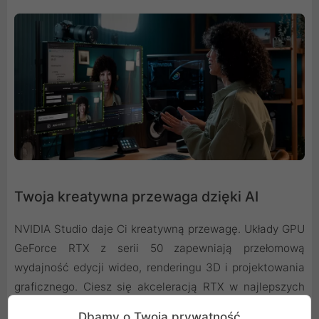
Twoja kreatywna przewaga dzięki AI
NVIDIA Studio daje Ci kreatywną przewagę. Układy GPU
GeForce RTX z serii 50 zapewniają przełomową
wydajność edycji wideo, renderingu 3D i projektowania
graficznego. Ciesz się akceleracją RTX w najlepszych
aplikacjach kreatywnych, stale aktualizowanymi
Dbamy o Twoją prywatność