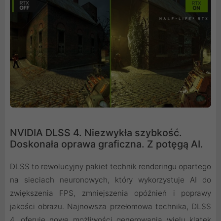
NVIDIA DLSS 4. Niezwykła szybkość.
Doskonała oprawa graficzna. Z potęgą AI.
DLSS to rewolucyjny pakiet technik renderingu opartego
na sieciach neuronowych, który wykorzystuje AI do
zwiększenia FPS, zmniejszenia opóźnień i poprawy
jakości obrazu. ‌Najnowsza przełomowa technika, DLSS
4, oferuje nowe możliwości generowania wielu klatek