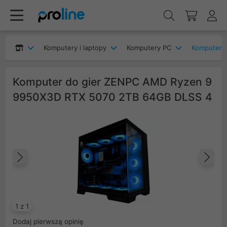
Komputery i laptopy
Komputery PC
Komputery
Komputer do gier ZENPC AMD Ryzen 9
9950X3D RTX 5070 2TB 64GB DLSS 4
Poprzedni
Na
1 z 1
Dodaj pierwszą opinię