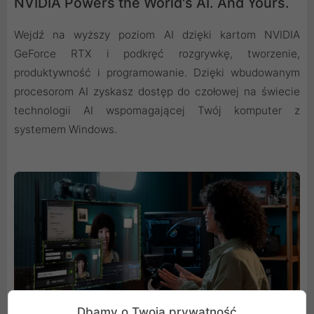
NVIDIA Powers the World's AI. And Yours.
Wejdź na wyższy poziom AI dzięki kartom NVIDIA
GeForce RTX i podkręć rozgrywkę, tworzenie,
produktywność i programowanie. Dzięki wbudowanym
procesorom AI zyskasz dostęp do czołowej na świecie
technologii AI wspomagającej Twój komputer z
systemem Windows.
Dbamy o Twoją prywatność