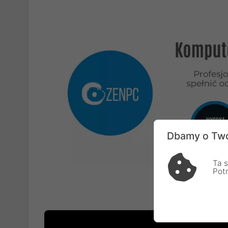
Dbamy o Two
Ta s
Pot