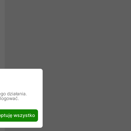
go działania.
alogować.
ptuję wszystko