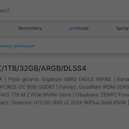
Bestsellery
pro
mocje
Sprzę
putery gamingowe
K/1TB/32GB/ARGB/DLSS4
65K | Płyta główna: Gigabyte B860 EAGLE WIFI6E | Kart
INDFORCE OC 8GB GDDR7 | Pamięć: GoodRam IRDM DDR
 NV3 1TB M.2 PCIe NVMe Gen4 | Obudowa: ZENPC Flo
lacz: Seasonic G12 GC-650 v2 2024 80Plus Gold 650W 