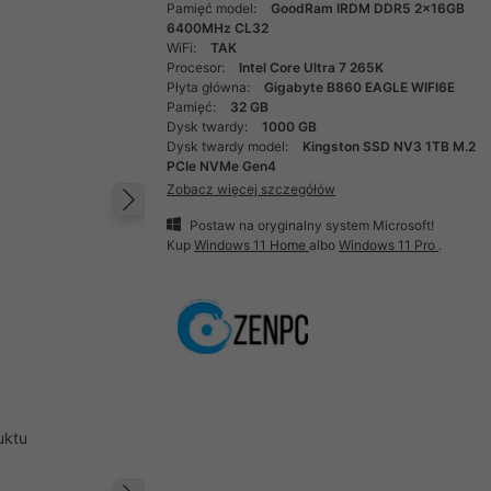
Pamięć model:
GoodRam IRDM DDR5 2x16GB
6400MHz CL32
WiFi:
TAK
Procesor:
Intel Core Ultra 7 265K
Płyta główna:
Gigabyte B860 EAGLE WIFI6E
Pamięć:
32 GB
Dysk twardy:
1000 GB
Dysk twardy model:
Kingston SSD NV3 1TB M.2
PCIe NVMe Gen4
Zobacz więcej szczegółów
Następny
Postaw na oryginalny system Microsoft!
Kup
Windows 11 Home
albo
Windows 11 Pro
.
uktu