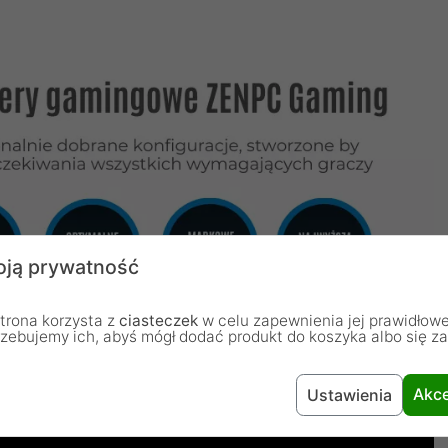
ją prywatność
trona korzysta z
ciasteczek
w celu zapewnienia jej prawidłowe
rzebujemy ich, abyś mógł dodać produkt do koszyka albo się z
Akce
Ustawienia