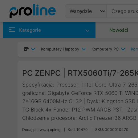
Produkty
Kategorie
Nowości
Producenci
Komputery i laptopy
Komputery PC
Kom
Kategorie
PC ZENPC | RTX5060Ti/7-265
Specyfikacja: Procesor: Intel Core Ultra 7 2
graficzna: Gigabyte GeForce RTX 5060 Ti W
2x16GB 6400MHz CL32 | Dysk: Kingston SSD
TG Black 4x Fander P12 PWM ARGB PST | Zasi
Chłodzenie procesora: Arctic Freezer 36 ARGB
Dodaj pierwszą opinię
Kod: 10470
SKU: 0000010470