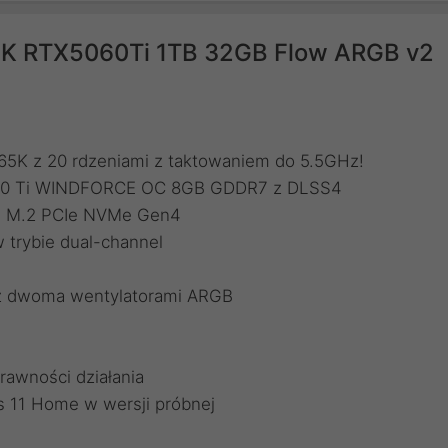
65K RTX5060Ti 1TB 32GB Flow ARGB v2
 265K z 20 rdzeniami z taktowaniem do 5.5GHz!
5060 Ti WINDFORCE OC 8GB GDDR7 z DLSS4
TB M.2 PCIe NVMe Gen4
trybie dual-channel
B
 z dwoma wentylatorami ARGB
rawności działania
 11 Home w wersji próbnej