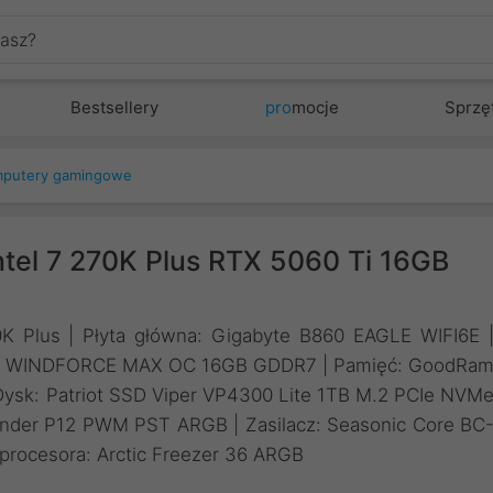
Bestsellery
pro
mocje
Sprzę
putery gamingowe
el 7 270K Plus RTX 5060 Ti 16GB
70K Plus | Płyta główna: Gigabyte B860 EAGLE WIFI6E 
0 Ti WINDFORCE MAX OC 16GB GDDR7 | Pamięć: GoodRa
sk: Patriot SSD Viper VP4300 Lite 1TB M.2 PCIe NVM
nder P12 PWM PST ARGB | Zasilacz: Seasonic Core BC
procesora: Arctic Freezer 36 ARGB