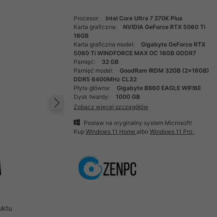
Procesor:
Intel Core Ultra 7 270K Plus
Karta graficzna:
NVIDIA GeForce RTX 5060 Ti
16GB
Karta graficzna model:
Gigabyte GeForce RTX
5060 Ti WINDFORCE MAX OC 16GB GDDR7
Pamięć:
32 GB
Pamięć model:
GoodRam IRDM 32GB (2x16GB)
DDR5 6400MHz CL32
Płyta główna:
Gigabyte B860 EAGLE WIFI6E
Dysk twardy:
1000 GB
Zobacz więcej szczegółów
Następny
Postaw na oryginalny system Microsoft!
Kup
Windows 11 Home
albo
Windows 11 Pro
.
uktu