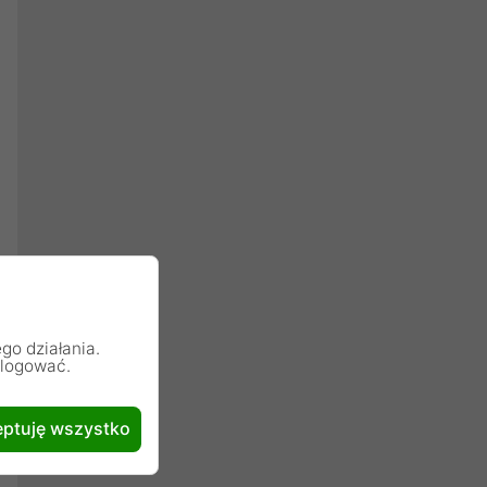
go działania.
alogować.
ptuję wszystko