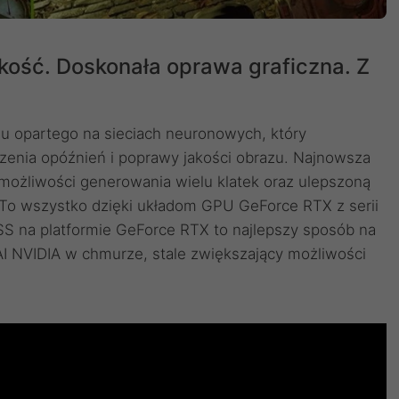
kość. Doskonała oprawa graficzna. Z
gu opartego na sieciach neuronowych, który
zenia opóźnień i poprawy jakości obrazu. ‌Najnowsza
możliwości generowania wielu klatek oraz ulepszoną
. To wszystko dzięki układom GPU GeForce RTX z serii
LSS na platformie GeForce RTX to najlepszy sposób na
I NVIDIA w chmurze, stale zwiększający możliwości