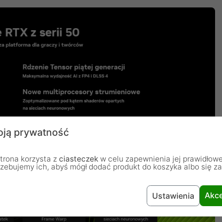
ją prywatność
trona korzysta z
ciasteczek
w celu zapewnienia jej prawidłowe
rzebujemy ich, abyś mógł dodać produkt do koszyka albo się z
Akce
Ustawienia