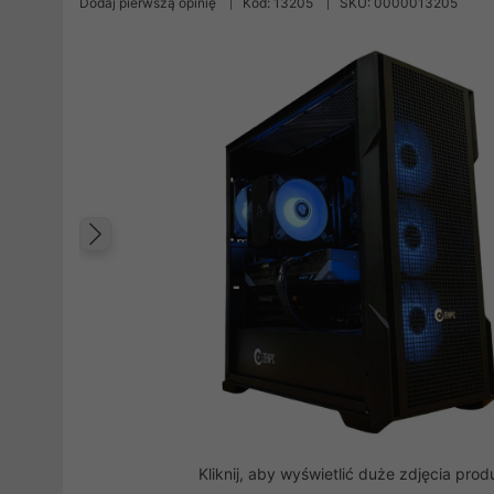
Dodaj pierwszą opinię
Kod: 13205
SKU: 0000013205
Poprzedni
Kliknij, aby wyświetlić duże zdjęcia prod