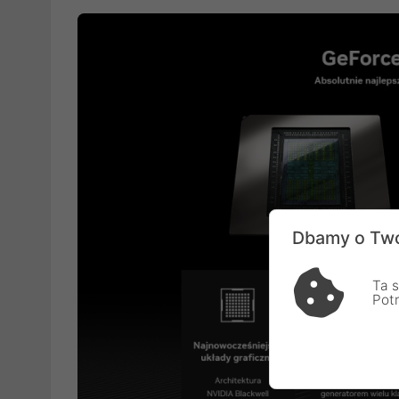
Dbamy o Two
Ta s
Pot