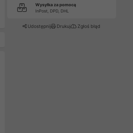
Wysyłka za pomocą
InPost, DPD, DHL
Udostępnij
Drukuj
Zgłoś błąd