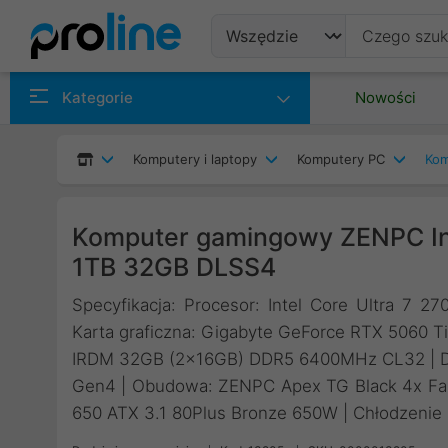
Produkty
Kategorie
Nowości
Producenci
Komputery i laptopy
Komputery PC
Kom
Kategorie
Komputer gamingowy ZENPC Int
1TB 32GB DLSS4
Specyfikacja: Procesor: Intel Core Ultra 7 2
Karta graficzna: Gigabyte GeForce RTX 506
IRDM 32GB (2x16GB) DDR5 6400MHz CL32 | Dy
Gen4 | Obudowa: ZENPC Apex TG Black 4x Fa
650 ATX 3.1 80Plus Bronze 650W | Chłodzenie 